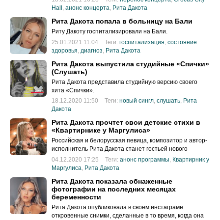
Hall
,
анонс концерта
,
Рита Дакота
Рита Дакота попала в больницу на Бали
Риту Дакоту госпитализировали на Бали.
25.01.2021 11:04
Теги:
госпитализация
,
состояние
здоровья
,
диагноз
,
Рита Дакота
Рита Дакота выпустила студийные «Спички»
(Слушать)
Рита Дакота представила студийную версию своего
хита «Спички».
18.12.2020 11:50
Теги:
новый сингл
,
слушать
,
Рита
Дакота
Рита Дакота прочтет свои детские стихи в
«Квартирнике у Маргулиса»
Российская и белорусская певица, композитор и автор-
исполнитель Рита Дакота станет гостьей нового
выпуска «Квартирника у Маргулиса» на канале НТВ 5
04.12.2020 17:25
Теги:
анонс программы
,
Квартирник у
декабря 2020 года.
Маргулиса
,
Рита Дакота
Рита Дакота показала обнаженные
фотографии на последних месяцах
беременности
Рита Дакота опубликовала в своем инстаграме
откровенные снимки, сделанные в то время, когда она