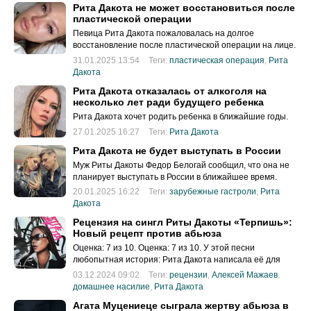
Рита Дакота не может восстановиться после
пластической операции
Певица Рита Дакота пожаловалась на долгое
восстановление после пластической операции на лице.
31.01.2025 13:54
Теги:
пластическая операция
,
Рита
Дакота
Рита Дакота отказалась от алкоголя на
несколько лет ради будущего ребенка
Рита Дакота хочет родить ребенка в ближайшие годы.
27.01.2025 16:27
Теги:
Рита Дакота
Рита Дакота не будет выступать в России
Муж Риты Дакоты Федор Белогай сообщил, что она не
планирует выступать в России в ближайшее время.
20.01.2025 16:22
Теги:
зарубежные гастроли
,
Рита
Дакота
Рецензия на сингл Риты Дакоты «Терпишь»:
Новый рецепт против абьюза
Оценка: 7 из 10. Оценка: 7 из 10. У этой песни
любопытная история: Рита Дакота написала её для
проекта Artik & Asti, причём, по её словам, буквально за
03.12.2024 09:02
Теги:
рецензии
,
Алексей Мажаев
,
полчаса, под утренний кофе.
домашнее насилие
,
Рита Дакота
Агата Муцениеце сыграла жертву абьюза в