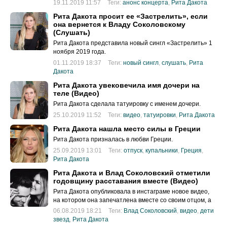
19.11.2019 11:57
Теги:
анонс концерта
,
Рита Дакота
Рита Дакота просит ее «Застрелить», если
она вернется к Владу Соколовскому
(Слушать)
Рита Дакота представила новый сингл «Застрелить» 1
ноября 2019 года.
01.11.2019 18:37
Теги:
новый сингл
,
слушать
,
Рита
Дакота
Рита Дакота увековечила имя дочери на
теле (Видео)
Рита Дакота сделала татуировку с именем дочери.
25.10.2019 11:52
Теги:
видео
,
татуировки
,
Рита Дакота
Рита Дакота нашла место силы в Греции
Рита Дакота призналась в любви Греции.
25.09.2019 13:01
Теги:
отпуск
,
купальники
,
Греция
,
Рита Дакота
Рита Дакота и Влад Соколовский отметили
годовщину расставания вместе (Видео)
Рита Дакота опубликовала в инстаграме новое видео,
на котором она запечатлена вместе со своим отцом, а
также экс-возлюбленным Владом Соколовским и их
06.08.2019 18:21
Теги:
Влад Соколовский
,
видео
,
дети
общей дочерью Мией.
звезд
,
Рита Дакота