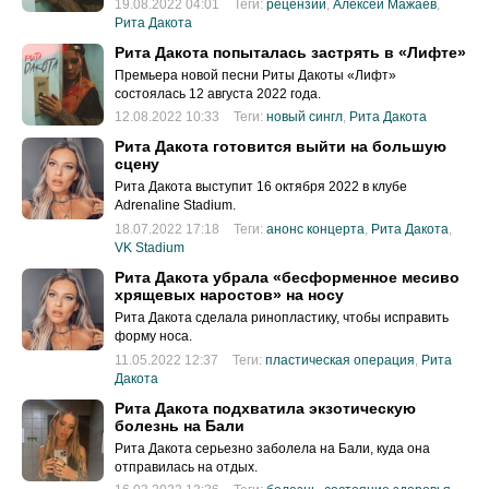
19.08.2022 04:01
Теги:
рецензии
,
Алексей Мажаев
,
Рита Дакота
Рита Дакота попыталась застрять в «Лифте»
Премьера новой песни Риты Дакоты «Лифт»
состоялась 12 августа 2022 года.
12.08.2022 10:33
Теги:
новый сингл
,
Рита Дакота
Рита Дакота готовится выйти на большую
сцену
Рита Дакота выступит 16 октября 2022 в клубе
Adrenaline Stadium.
18.07.2022 17:18
Теги:
анонс концерта
,
Рита Дакота
,
VK Stadium
Рита Дакота убрала «бесформенное месиво
хрящевых наростов» на носу
Рита Дакота сделала ринопластику, чтобы исправить
форму носа.
11.05.2022 12:37
Теги:
пластическая операция
,
Рита
Дакота
Рита Дакота подхватила экзотическую
болезнь на Бали
Рита Дакота серьезно заболела на Бали, куда она
отправилась на отдых.