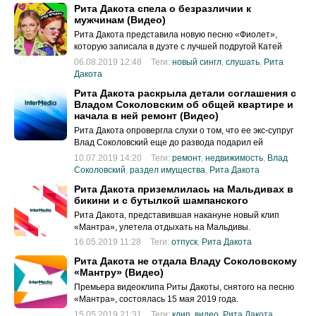
Рита Дакота спела о безразличии к
мужчинам (Видео)
Рита Дакота представила новую песню «Фиолет»,
которую записала в дуэте с лучшей подругой Катей
Ковской
06.08.2019 12:48
Теги:
новый сингл
,
слушать
,
Рита
Дакота
Рита Дакота раскрыла детали соглашения с
Владом Соколовским об общей квартире и
начала в ней ремонт (Видео)
Рита Дакота опровергла слухи о том, что ее экс-супруг
Влад Соколовский еще до развода подарил ей
«шикарную пятикомнатную квартиру в центре Москвы».
10.07.2019 14:20
Теги:
ремонт
,
недвижимость
,
Влад
Соколовский
,
раздел имущества
,
Рита Дакота
Рита Дакота приземлилась на Мальдивах в
бикини и с бутылкой шампанского
Рита Дакота, представившая накануне новый клип
«Мантра», улетела отдыхать на Мальдивы.
16.05.2019 11:28
Теги:
отпуск
,
Рита Дакота
Рита Дакота не отдала Владу Соколовскому
«Мантру» (Видео)
Премьера видеоклипа Риты Дакоты, снятого на песню
«Мантра», состоялась 15 мая 2019 года.
15.05.2019 21:31
Теги:
клип
,
видео
,
Рита Дакота