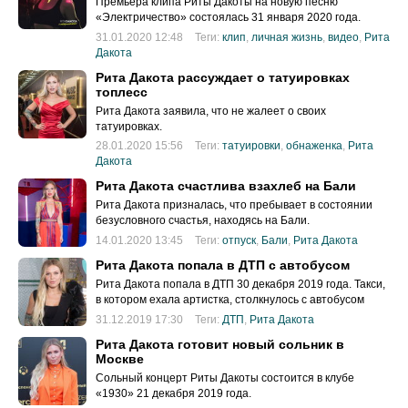
Премьера клипа Риты Дакоты на новую песню
«Электричество» состоялась 31 января 2020 года.
31.01.2020 12:48
Теги:
клип
,
личная жизнь
,
видео
,
Рита
Дакота
Рита Дакота рассуждает о татуировках
топлесс
Рита Дакота заявила, что не жалеет о своих
татуировках.
28.01.2020 15:56
Теги:
татуировки
,
обнаженка
,
Рита
Дакота
Рита Дакота счастлива взахлеб на Бали
Рита Дакота призналась, что пребывает в состоянии
безусловного счастья, находясь на Бали.
14.01.2020 13:45
Теги:
отпуск
,
Бали
,
Рита Дакота
Рита Дакота попала в ДТП с автобусом
Рита Дакота попала в ДТП 30 декабря 2019 года. Такси,
в котором ехала артистка, столкнулось с автобусом
31.12.2019 17:30
Теги:
ДТП
,
Рита Дакота
Рита Дакота готовит новый сольник в
Москве
Сольный концерт Риты Дакоты состоится в клубе
«1930» 21 декабря 2019 года.