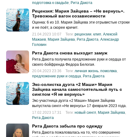
подготовка к свадьбе
,
Рита Дакота
Рецензия: Мария Зайцева – «Не вернусь».
Тревожный вагон созависимости
Оценка: 6 из 10. Мария Зайцева эти отрывистые строки
и не поёт, а скорее кричит.
21.04.2023 10:07
Теги:
рецензии
,
клип
,
Алексей
Мажаев
,
Мария Зайцева
,
Рита Дакота
,
Александр
Головин
Рита Дакота снова выходит замуж
Рита Дакота получила предложение руки и сердца от
своего бойфренда Федора Белогая.
20.04.2023 23:36
Теги:
личная жизнь
,
помолвка
,
предложение руки и сердца
,
Рита Дакота
Экс-солистка дуэта «2 Маши» Мария
Зайцева начала самостоятельный путь с
синглом «Я не вернусь»
Экс-участница дуэта «2 Маши» Мария Зайцева
выпустила сингл «Не вернусь» 17 февраля 2023 года.
17.02.2023 17:31
Теги:
новый сингл
,
Мария Зайцева
,
Рита Дакота
Рита Дакота забыла про одежду
Рита Дакота пожаловалась на то, что совершенно