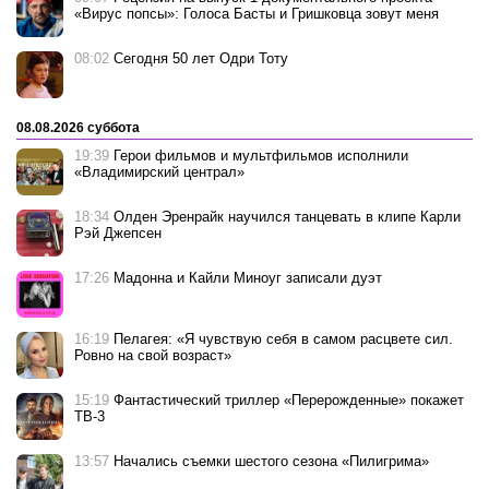
«Вирус попсы»: Голоса Басты и Гришковца зовут меня
08:02
Сегодня 50 лет Одри Тоту
08.08.2026 суббота
19:39
Герои фильмов и мультфильмов исполнили
«Владимирский централ»
18:34
Олден Эренрайк научился танцевать в клипе Карли
Рэй Джепсен
17:26
Мадонна и Кайли Миноуг записали дуэт
16:19
Пелагея: «Я чувствую себя в самом расцвете сил.
Ровно на свой возраст»
15:19
Фантастический триллер «Перерожденные» покажет
ТВ-3
13:57
Начались съемки шестого сезона «Пилигрима»