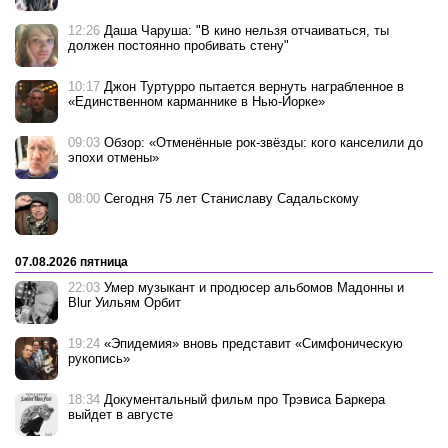
12:26
Даша Чаруша: "В кино нельзя отчаиваться, ты
должен постоянно пробивать стену"
10:17
Джон Туртурро пытается вернуть награбленное в
«Единственном карманнике в Нью-Йорке»
09:03
Обзор: «Отменённые рок-звёзды: кого канселили до
эпохи отмены»
08:00
Сегодня 75 лет Станиславу Садальскому
07.08.2026 пятница
22:03
Умер музыкант и продюсер альбомов Мадонны и
Blur Уильям Орбит
19:24
«Эпидемия» вновь представит «Симфоническую
рукопись»
18:34
Документальный фильм про Трэвиса Баркера
выйдет в августе