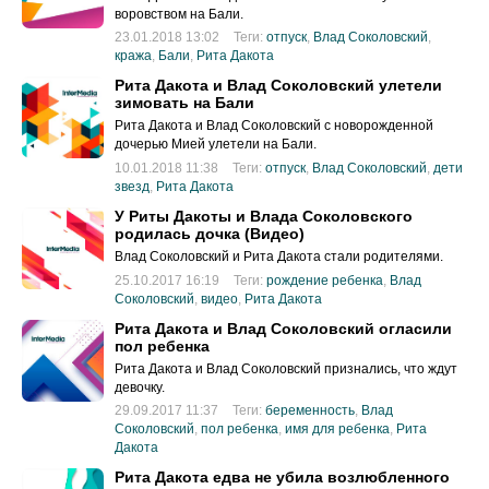
воровством на Бали.
23.01.2018 13:02
Теги:
отпуск
,
Влад Соколовский
,
кража
,
Бали
,
Рита Дакота
Рита Дакота и Влад Соколовский улетели
зимовать на Бали
Рита Дакота и Влад Соколовский с новорожденной
дочерью Мией улетели на Бали.
10.01.2018 11:38
Теги:
отпуск
,
Влад Соколовский
,
дети
звезд
,
Рита Дакота
У Риты Дакоты и Влада Соколовского
родилась дочка (Видео)
Влад Соколовский и Рита Дакота стали родителями.
25.10.2017 16:19
Теги:
рождение ребенка
,
Влад
Соколовский
,
видео
,
Рита Дакота
Рита Дакота и Влад Соколовский огласили
пол ребенка
Рита Дакота и Влад Соколовский признались, что ждут
девочку.
29.09.2017 11:37
Теги:
беременность
,
Влад
Соколовский
,
пол ребенка
,
имя для ребенка
,
Рита
Дакота
Рита Дакота едва не убила возлюбленного