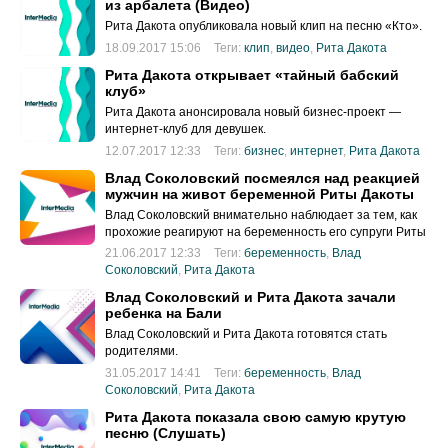
из арбалета (Видео)
Рита Дакота опубликовала новый клип на песню «Кто».
18.09.2017 15:06
Теги:
клип
,
видео
,
Рита Дакота
Рита Дакота открывает «тайный бабский
клуб»
Рита Дакота анонсировала новый бизнес-проект —
интернет-клуб для девушек.
12.07.2017 12:33
Теги:
бизнес
,
интернет
,
Рита Дакота
Влад Соколовский посмеялся над реакцией
мужчин на живот беременной Риты Дакоты
Влад Соколовский внимательно наблюдает за тем, как
прохожие реагируют на беременность его супруги Риты
Дакоты.
21.06.2017 12:33
Теги:
беременность
,
Влад
Соколовский
,
Рита Дакота
Влад Соколовский и Рита Дакота зачали
ребенка на Бали
Влад Соколовский и Рита Дакота готовятся стать
родителями.
31.05.2017 14:41
Теги:
беременность
,
Влад
Соколовский
,
Рита Дакота
Рита Дакота показала свою самую крутую
песню (Слушать)