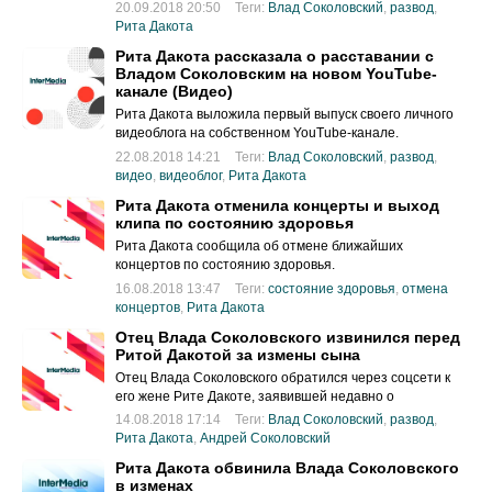
происходит в их отношениях.
20.09.2018 20:50
Теги:
Влад Соколовский
,
развод
,
Рита Дакота
Рита Дакота рассказала о расставании с
Владом Соколовским на новом YouTube-
канале (Видео)
Рита Дакота выложила первый выпуск своего личного
видеоблога на собственном YouTube-канале.
22.08.2018 14:21
Теги:
Влад Соколовский
,
развод
,
видео
,
видеоблог
,
Рита Дакота
Рита Дакота отменила концерты и выход
клипа по состоянию здоровья
Рита Дакота сообщила об отмене ближайших
концертов по состоянию здоровья.
16.08.2018 13:47
Теги:
состояние здоровья
,
отмена
концертов
,
Рита Дакота
Отец Влада Соколовского извинился перед
Ритой Дакотой за измены сына
Отец Влада Соколовского обратился через соцсети к
его жене Рите Дакоте, заявившей недавно о
расставании с его сыном из-за супружеской
14.08.2018 17:14
Теги:
Влад Соколовский
,
развод
,
неверности.
Рита Дакота
,
Андрей Соколовский
Рита Дакота обвинила Влада Соколовского
в изменах