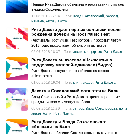
Певица Рита Дакота объявила о расставании с мужем
Владом Соколовским.
11.08.2018 22:04
Теги:
Влад Соколовский
,
развод
,
измена
,
Рита Дакота
Рита Дакота даст первые сольники после
рождения дочери на Roof Music Fest
Фестиваль Roof Music Fest, который проходит летом
2018 года, продолжает объявлять артистов.
02.07.2018 18:37
Теги:
анонс концертов
,
Рита Дакота
Рита Дакота выпустила «Нежность» в
поддержку матерей-одиночек (Видео)
Рита Дакота выпустила новый клип на песню
«Нежность».
01.06.2018 19:34
Теги:
клип
,
видео
,
Рита Дакота
Дакота и Соколовский остаются на Бали
Влад Соколовский и Рита Дакота приняли решение
продлить свою «зимовку» на Бали.
05.03.2018 11:39
Теги:
отпуск
,
Влад Соколовский
,
дети
звезд
,
Бали
,
Рита Дакота
Риту Дакоту и Влада Соколовского
обокрали на Бали
Рита Дакота с Владом Соколовским столкнулись с