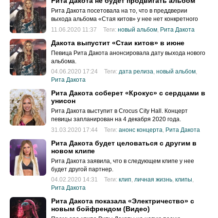
Рита Дакота не будет продвигать альбом
Рита Дакота посетовала на то, что в преддверии
выхода альбома «Стая китов» у нее нет конкретного
плана его продвижения.
11.06.2020 11:37
Теги:
новый альбом
,
Рита Дакота
Дакота выпустит «Стаи китов» в июне
Певица Рита Дакота анонсировала дату выхода нового
альбома.
04.06.2020 17:24
Теги:
дата релиза
,
новый альбом
,
Рита Дакота
Рита Дакота соберет «Крокус» с сердцами в
унисон
Рита Дакота выступит в Crocus City Hall. Концерт
певицы запланирован на 4 декабря 2020 года.
31.03.2020 17:44
Теги:
анонс концерта
,
Рита Дакота
Рита Дакота будет целоваться с другим в
новом клипе
Рита Дакота заявила, что в следующем клипе у нее
будет другой партнер.
04.02.2020 14:31
Теги:
клип
,
личная жизнь
,
клипы
,
Рита Дакота
Рита Дакота показала «Электричество» с
новым бойфрендом (Видео)