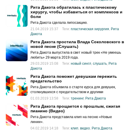
Рита Дакота обратилась к пластическому
хирургу, чтобы избавиться от комплексов и
боли
Рита Дакота сделала липосакцию.
21.04.2019 15:37
Теги:
пластическая хирургия
,
Рита
Дакота
Рита Дакота простила Влада Соколовского в
новой песне (Слушать)
Рита Дакота выпустила в свет новый трек «Не умеешь
любить» 29 марта 2019 года.
29.03.2019 15:08
Теги:
новый сингл
,
слушать
,
Рита
Дакота
Рита Дакота поможет девушкам пережить
предательство
Рита Дакота объявила о старте курса для девушек,
столкнувшихся с предательством и другими
жизненными трудностями.
01.03.2019 13:58
Теги:
тренинг
,
Рита Дакота
Рита Дакота прощается с прошлым, сжигая
пианино (Видео)
Рита Дакота представила клип на песню «Новые
линии».
04.02.2019 14:18
Теги:
клип
,
видео
,
Рита Дакота