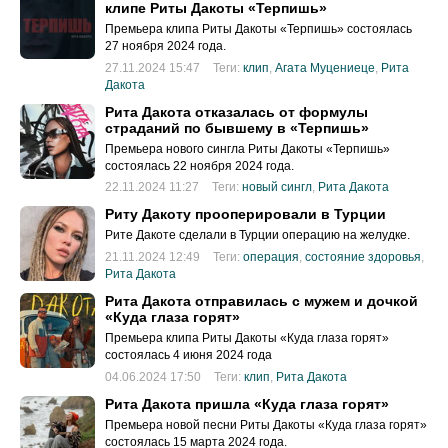
клипе Риты Дакоты «Терпишь»
Премьера клипа Риты Дакоты «Терпишь» состоялась
27 ноября 2024 года.
27.11.2024 15:47
Теги:
клип
,
Агата Муцениеце
,
Рита
Дакота
Рита Дакота отказалась от формулы
страданий по бывшему в «Терпишь»
Премьера нового сингла Риты Дакоты «Терпишь»
состоялась 22 ноября 2024 года.
22.11.2024 11:27
Теги:
новый сингл
,
Рита Дакота
Риту Дакоту прооперировали в Турции
Рите Дакоте сделали в Турции операцию на желудке.
21.11.2024 12:49
Теги:
операция
,
состояние здоровья
,
Рита Дакота
Рита Дакота отправилась с мужем и дочкой
«Куда глаза горят»
Премьера клипа Риты Дакоты «Куда глаза горят»
состоялась 4 июня 2024 года
04.06.2024 17:50
Теги:
клип
,
Рита Дакота
Рита Дакота пришла «Куда глаза горят»
Премьера новой песни Риты Дакоты «Куда глаза горят»
состоялась 15 марта 2024 года.