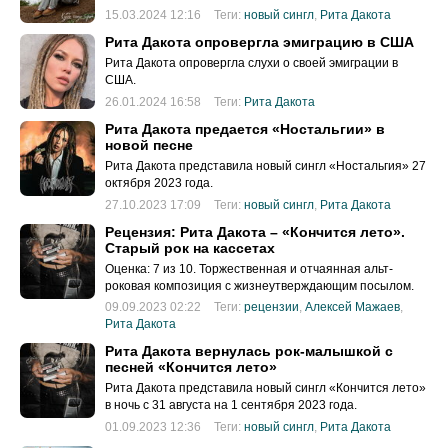
15.03.2024 12:16
Теги:
новый сингл
,
Рита Дакота
Рита Дакота опровергла эмиграцию в США
Рита Дакота опровергла слухи о своей эмиграции в
США.
26.01.2024 16:58
Теги:
Рита Дакота
Рита Дакота предается «Ностальгии» в
новой песне
Рита Дакота представила новый сингл «Ностальгия» 27
октября 2023 года.
27.10.2023 17:09
Теги:
новый сингл
,
Рита Дакота
Рецензия: Рита Дакота – «Кончится лето».
Старый рок на кассетах
Оценка: 7 из 10. Торжественная и отчаянная альт-
роковая композиция с жизнеутверждающим посылом.
09.09.2023 02:22
Теги:
рецензии
,
Алексей Мажаев
,
Рита Дакота
Рита Дакота вернулась рок-малышкой с
песней «Кончится лето»
Рита Дакота представила новый сингл «Кончится лето»
в ночь с 31 августа на 1 сентября 2023 года.
01.09.2023 12:36
Теги:
новый сингл
,
Рита Дакота