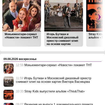
Мокьюментари-сериал
Игорь Бутман и
Stray Kids
«Новости» покажет ТНТ
Московский джазовый
альбом «Th
оркестр снимают клип
на основе картин
Виктора Васнецова
‹
›
09.08.2026 воскресенье
12:59
Мокьюментари-сериал «Новости» покажет ТНТ
11:59
Игорь Бутман и Московский джазовый оркестр
снимают клип на основе картин Виктора Васнецова
10:33
Stray Kids выпустили альбом «This&That»
09:07
Рецензия на выпуск 1 документального проекта