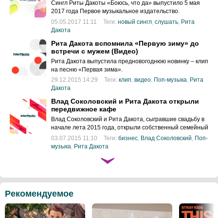
Сингл Риты Дакоты «Боюсь, что да» выпустило 5 мая
2017 года Первое музыкальное издательство.
05.05.2017 11:11
Теги:
новый сингл
,
слушать
,
Рита
Дакота
Рита Дакота вспомнила «Первую зиму» до
встречи с мужем (Видео)
Рита Дакота выпустила предновогоднюю новинку – клип
на песню «Первая зима».
29.12.2015 14:29
Теги:
клип
,
видео
,
Поп-музыка
,
Рита
Дакота
Влад Соколовский и Рита Дакота открыли
передвижное кафе
Влад Соколовский и Рита Дакота, сыгравшие свадьбу в
начале лета 2015 года, открыли собственный семейный
бизнес.
03.07.2015 11:10
Теги:
бизнес
,
Влад Соколовский
,
Поп-
музыка
,
Рита Дакота
Рекомендуемое