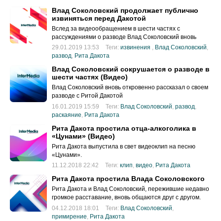
Влад Соколовский продолжает публично
извиняться перед Дакотой
Вслед за видеообращением в шести частях с
рассуждениями о разводе Влад Соколовский вновь
опубликовал в инстаграме масштабный пост
29.01.2019 13:53
Теги:
извинения
,
Влад Соколовский
,
развод
,
Рита Дакота
Влад Соколовский сокрушается о разводе в
шести частях (Видео)
Влад Соколовский вновь откровенно рассказал о своем
разводе с Ритой Дакотой
16.01.2019 15:59
Теги:
Влад Соколовский
,
развод
,
раскаяние
,
Рита Дакота
Рита Дакота простила отца-алкоголика в
«Цунами» (Видео)
Рита Дакота выпустила в свет видеоклип на песню
«Цунами».
11.12.2018 22:42
Теги:
клип
,
видео
,
Рита Дакота
Рита Дакота простила Влада Соколовского
Рита Дакота и Влад Соколовский, пережившие недавно
громкое расставание, вновь общаются друг с другом.
04.12.2018 18:01
Теги:
Влад Соколовский
,
примирение
,
Рита Дакота