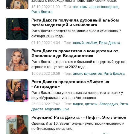
забыла о необходимости подготовки сценических
костюмов на свои ближайшие концерты.
13.10.2022 11:09
Теги:
костюмы
,
анонс концертов
,
Рита Дакота
Рита Дакота получила духовный альбом
путём медитаций и ченнелинга
Рита Дакота представила мини-альбом «Sat Nam» 7
октября 2022 года.
07.10.2022 14:34
Теги:
новый альбом
,
Рита Дакота
Рита Дакота прокатится с концертами от
Ярославля до Владивостока
Рита Дакота отправится в большой концертный тур по
стране в конце осени 2022 года.
16.09.2022 10:59
Теги:
анонс концертов
,
Рита Дакота
Рита Дакота представила «Лифт» на
«Авторадио»
Рита Дакота выступила с живым концертом в гостях у
шоу «Мурзилки Live» на «Авторадио»
26.08.2022 17:42
Теги:
видео
,
цитаты
,
Авторадио
,
Рита
Дакота
,
Мурзилки Live
Рецензия: Рита Дакота - «Лифт». Это личное
Оценка: 8 из 10. Звучит очень нежно, проникновенно и
по-блюзовому печально.