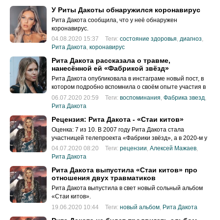
У Риты Дакоты обнаружился коронавирус
Рита Дакота сообщила, что у неё обнаружен
коронавирус.
04.08.2020 15:37
Теги:
состояние здоровья
,
диагноз
,
Рита Дакота
,
коронавирус
Рита Дакота рассказала о травме,
нанесённой ей «Фабрикой звёзд»
Рита Дакота опубликовала в инстаграме новый пост, в
котором подробно вспомнила о своём опыте участия в
«Фабрике звёзд».
06.07.2020 20:59
Теги:
воспоминания
,
Фабрика звезд
,
Рита Дакота
Рецензия: Рита Дакота - «Стаи китов»
Оценка: 7 из 10. В 2007 году Рита Дакота стала
участницей телепроекта «Фабрики звёзд», а в 2020-м у
неё вышел дебютный полнометражный альбом.
04.07.2020 08:20
Теги:
рецензии
,
Алексей Мажаев
,
Рита Дакота
Рита Дакота выпустила «Стаи китов» про
отношения двух травматиков
Рита Дакота выпустила в свет новый сольный альбом
«Стаи китов».
19.06.2020 10:44
Теги:
новый альбом
,
Рита Дакота