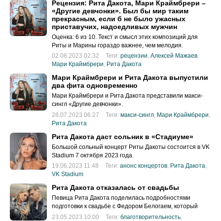
Рецензия: Рита Дакота, Мари Краймбрери –
«Другие девчонки». Был бы мир таким
прекрасным, если б не было ужасных
приставучих, надоедливых мужчин
Оценка: 6 из 10. Текст и смысл этих композиций для
Риты и Марины гораздо важнее, чем мелодия.
02.08.2023 02:32
Теги:
рецензии
,
Алексей Мажаев
,
Мари Краймбрери
,
Рита Дакота
Мари Краймбрери и Рита Дакота выпустили
два фита одновременно
Мари Краймбрери и Рита Дакота представили макси-
сингл «Другие девчонки».
28.07.2023 06:27
Теги:
макси-сингл
,
Мари Краймбрери
,
Рита Дакота
Рита Дакота даст сольник в «Стадиуме»
Большой сольный концерт Риты Дакоты состоится в VK
Stadium 7 октября 2023 года.
19.06.2023 11:48
Теги:
анонс концертов
,
Рита Дакота
,
VK Stadium
Рита Дакота отказалась от свадьбы
Певица Рита Дакота поделилась подробностями
подготовки к свадьбе с Федором Белогаем, который
сделал ей предложение месяц назад.
23.05.2023 10:00
Теги:
благотворительность
,