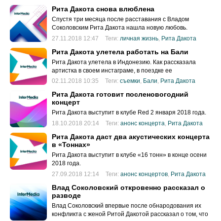
Рита Дакота снова влюблена
Спустя три месяца после расставания с Владом
Соколовским Рита Дакота нашла новую любовь.
27.11.2018 12:47
Теги:
личная жизнь
,
Рита Дакота
Рита Дакота улетела работать на Бали
Рита Дакота улетела в Индонезию. Как рассказала
артистка в своем инстаграме, в поездке ее
сопровождает
02.11.2018 10:35
Теги:
съемки
,
Бали
,
Рита Дакота
Рита Дакота готовит посленовогодний
концерт
Рита Дакота выступит в клубе Red 2 января 2018 года.
18.10.2018 20:14
Теги:
анонс концерта
,
Рита Дакота
Рита Дакота даст два акустических концерта
в «Тоннах»
Рита Дакота выступит в клубе «16 тонн» в конце осени
2018 года.
27.09.2018 12:14
Теги:
анонс концертов
,
Рита Дакота
Влад Соколовский откровенно рассказал о
разводе
Влад Соколовский впервые после обнародования их
конфликта с женой Ритой Дакотой рассказал о том, что