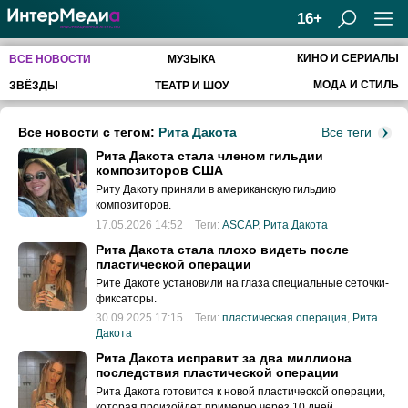
16+
КИНО И СЕРИАЛЫ
ВСЕ НОВОСТИ
МУЗЫКА
МОДА И СТИЛЬ
ЗВЁЗДЫ
ТЕАТР И ШОУ
Все новости с тегом:
Рита Дакота
Все теги
Рита Дакота стала членом гильдии
композиторов США
Риту Дакоту приняли в американскую гильдию
композиторов.
17.05.2026 14:52
Теги:
ASCAP
,
Рита Дакота
Рита Дакота стала плохо видеть после
пластической операции
Рите Дакоте установили на глаза специальные сеточки-
фиксаторы.
30.09.2025 17:15
Теги:
пластическая операция
,
Рита
Дакота
Рита Дакота исправит за два миллиона
последствия пластической операции
Рита Дакота готовится к новой пластической операции,
которая произойдет примерно через 10 дней.