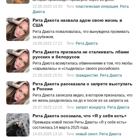
22.09.2025 14:25
Теги:
пластическая операция
,
Рита
Дакота
Рита Дакота назвала адом свою жизнь в
США
Рита Дакота пожаловалась, что вынуждена проживать
за рубежом.
10.09.2025 17:21
Теги:
Рита Дакота
Рита Дакота призвала не сталкивать лбами
русских и белорусов
Рита Дакота возмутилась обвинениями в том, что якобы
«скрывалась» и «стыдилась» своего российского
паспорта.
21.08.2025 15:52
Теги:
гражданство
,
Рита Дакота
Рита Дакота рассказала о запрете выступать
в России
Рита Дакота записала видео, в котором призналась, что
ее жизнь разделилась на до и после из-за запрета на
выступления в России.
28.07.2025 12:15
Теги:
запрет концерта
,
Рита Дакота
Рита Дакота осознала, что «Я у себя есть»
Премьера новой песни Риты Дакоты «Я у себя есть»
состоялась 14 марта 2025 года.
14.03.2025 13:10
Теги:
новый сингл
,
Рита Дакота