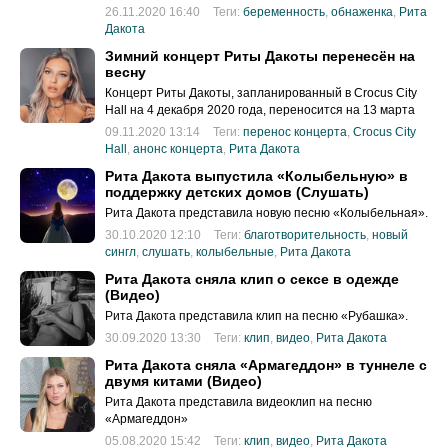
была беременна дочерью Мией.
26.11.2020 16:40
Теги:
беременность
,
обнаженка
,
Рита
Дакота
Зимний концерт Риты Дакоты перенесён на
весну
Концерт Риты Дакоты, запланированный в Crocus City
Hall на 4 декабря 2020 года, переносится на 13 марта
2021-го.
09.11.2020 13:14
Теги:
перенос концерта
,
Crocus City
Hall
,
анонс концерта
,
Рита Дакота
Рита Дакота выпустила «Колыбельную» в
поддержку детских домов (Слушать)
Рита Дакота представила новую песню «Колыбельная».
30.10.2020 12:10
Теги:
благотворительность
,
новый
сингл
,
слушать
,
колыбельные
,
Рита Дакота
Рита Дакота сняла клип о сексе в одежде
(Видео)
Рита Дакота представила клип на песню «Рубашка».
30.09.2020 13:30
Теги:
клип
,
видео
,
Рита Дакота
Рита Дакота сняла «Армагеддон» в туннеле с
двумя китами (Видео)
Рита Дакота представила видеоклип на песню
«Армагеддон»
05.08.2020 15:42
Теги:
клип
,
видео
,
Рита Дакота