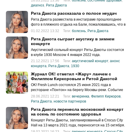
16.03.2022 13:36
Теги:
болезнь
,
состояние здоровья
,
диагноз
,
Рита Дакота
Рита Дакота рассказала о полосе неудач
Рита Дакота разместила в инстаграме прошлогоднее
фото в пляжного отдыха на Бали, пожаловавшись, что в
этом году её дела складываются гораздо хуже.
01.02.2022 13:32
Теги:
болезнь
,
Рита Дакота
Рита Дакота сыграет акустику в зимнем
концерте
Акустический сольный концерт Риты Дакоты состоится
в клубе 1930 Moscow 4 января 2022 года.
21.12.2021 17:56
Теги:
акустический концерт
,
анонс
концерта
,
Рита Дакота
,
1930
Журнал ОК! отметил «Жару» ланчем с
Филиппом Киркоровым и Ритой Дакотой
OK! Fresh Lunch состоялся 25 июня 2021 года в
ресторане «Понтон» на берегу Москвы-реки. Событие
было приурочено к музыкальному фестивалю «Жара»,
28.06.2021 12:21
Теги:
вечеринка
,
Филипп Киркоров
,
несмотря на его отмену.
Рита Дакота
,
новости партнеров
Рита Дакота перенесла московский концерт
на осень по состоянию здоровья
Концерт Риты Дакоты, запланированный в Crocus City
Hall на 13 марта 2021 года, переносится на 15 октября.
18.02.2021 16:23
Теги:
перенос концерта
,
Crocus City