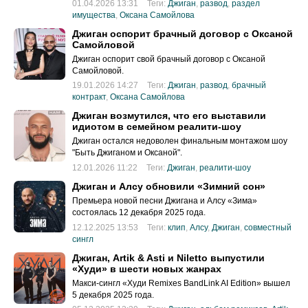
01.04.2026 13:31
Теги:
Джиган
,
развод
,
раздел
имущества
,
Оксана Самойлова
Джиган оспорит брачный договор с Оксаной
Самойловой
Джиган оспорит свой брачный договор с Оксаной
Самойловой.
19.01.2026 14:27
Теги:
Джиган
,
развод
,
брачный
контракт
,
Оксана Самойлова
Джиган возмутился, что его выставили
идиотом в семейном реалити-шоу
Джиган остался недоволен финальным монтажом шоу
"Быть Джиганом и Оксаной".
12.01.2026 11:22
Теги:
Джиган
,
реалити-шоу
Джиган и Алсу обновили «Зимний сон»
Премьера новой песни Джигана и Алсу «Зима»
состоялась 12 декабря 2025 года.
12.12.2025 13:53
Теги:
клип
,
Алсу
,
Джиган
,
совместный
сингл
Джиган, Artik & Asti и Niletto выпустили
«Худи» в шести новых жанрах
Макси-сингл «Худи Remixes BandLink AI Edition» вышел
5 декабря 2025 года.