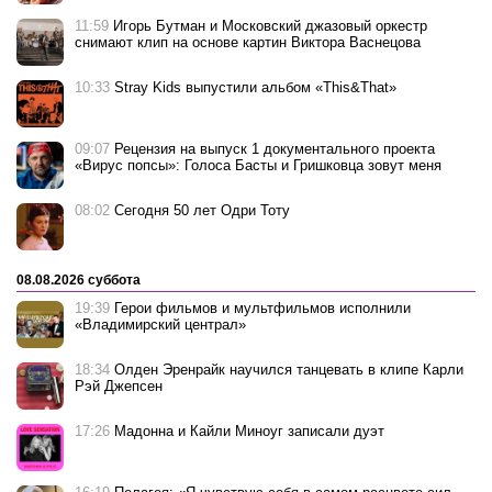
11:59
Игорь Бутман и Московский джазовый оркестр
снимают клип на основе картин Виктора Васнецова
10:33
Stray Kids выпустили альбом «This&That»
09:07
Рецензия на выпуск 1 документального проекта
«Вирус попсы»: Голоса Басты и Гришковца зовут меня
08:02
Сегодня 50 лет Одри Тоту
08.08.2026 суббота
19:39
Герои фильмов и мультфильмов исполнили
«Владимирский централ»
18:34
Олден Эренрайк научился танцевать в клипе Карли
Рэй Джепсен
17:26
Мадонна и Кайли Миноуг записали дуэт