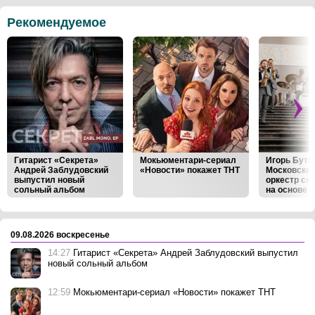
Рекомендуемое
Гитарист «Секрета»
Мокьюментари-сериал
Игорь Бутм
Андрей Заблудовский
«Новости» покажет ТНТ
Московски
выпустил новый
оркестр сн
сольный альбом
на основе к
Виктора Ва
‹
›
09.08.2026 воскресенье
14:27
Гитарист «Секрета» Андрей Заблудовский выпустил
новый сольный альбом
12:59
Мокьюментари-сериал «Новости» покажет ТНТ