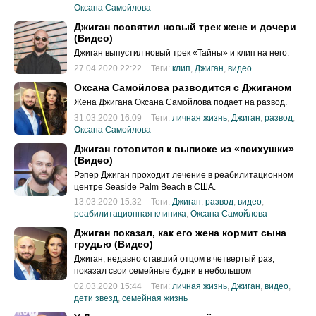
Оксана Самойлова
Джиган посвятил новый трек жене и дочери
(Видео)
Джиган выпустил новый трек «Тайны» и клип на него.
27.04.2020 22:22
Теги:
клип
,
Джиган
,
видео
Оксана Самойлова разводится с Джиганом
Жена Джигана Оксана Самойлова подает на развод.
31.03.2020 16:09
Теги:
личная жизнь
,
Джиган
,
развод
,
Оксана Самойлова
Джиган готовится к выписке из «психушки»
(Видео)
Рэпер Джиган проходит лечение в реабилитационном
центре Seaside Palm Beach в США.
13.03.2020 15:32
Теги:
Джиган
,
развод
,
видео
,
реабилитационная клиника
,
Оксана Самойлова
Джиган показал, как его жена кормит сына
грудью (Видео)
Джиган, недавно ставший отцом в четвертый раз,
показал свои семейные будни в небольшом
видеоролике, снятом в их доме в Майами.
02.03.2020 15:44
Теги:
личная жизнь
,
Джиган
,
видео
,
дети звезд
,
семейная жизнь