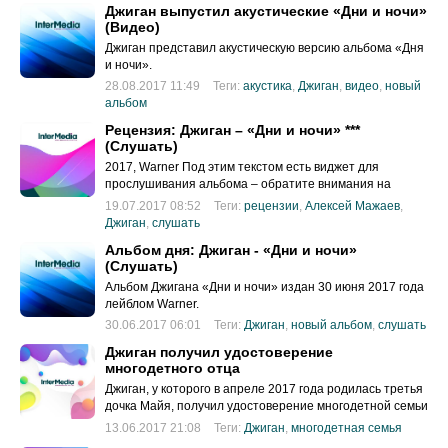
Джиган выпустил акустические «Дни и ночи»
(Видео)
Джиган представил акустическую версию альбома «Дня
и ночи».
28.08.2017 11:49
Теги:
акустика
,
Джиган
,
видео
,
новый
альбом
Рецензия: Джиган – «Дни и ночи» ***
(Слушать)
2017, Warner Под этим текстом есть виджет для
прослушивания альбома – обратите внимания на
продолжительность треков: каждый либо чуть меньше
19.07.2017 08:52
Теги:
рецензии
,
Алексей Мажаев
,
трёх минут, либо чуть больше.
Джиган
,
слушать
Альбом дня: Джиган - «Дни и ночи»
(Слушать)
Альбом Джигана «Дни и ночи» издан 30 июня 2017 года
лейблом Warner.
30.06.2017 06:01
Теги:
Джиган
,
новый альбом
,
слушать
Джиган получил удостоверение
многодетного отца
Джиган, у которого в апреле 2017 года родилась третья
дочка Майя, получил удостоверение многодетной семьи
города Москвы и официально стал многодетным отцом.
13.06.2017 21:08
Теги:
Джиган
,
многодетная семья