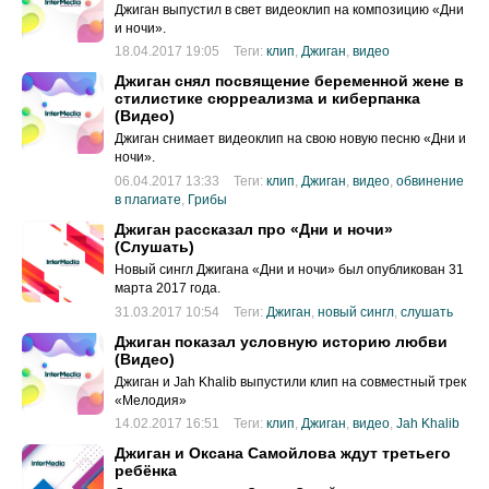
Джиган выпустил в свет видеоклип на композицию «Дни
и ночи».
18.04.2017 19:05
Теги:
клип
,
Джиган
,
видео
Джиган снял посвящение беременной жене в
стилистике сюрреализма и киберпанка
(Видео)
Джиган снимает видеоклип на свою новую песню «Дни и
ночи».
06.04.2017 13:33
Теги:
клип
,
Джиган
,
видео
,
обвинение
в плагиате
,
Грибы
Джиган рассказал про «Дни и ночи»
(Слушать)
Новый сингл Джигана «Дни и ночи» был опубликован 31
марта 2017 года.
31.03.2017 10:54
Теги:
Джиган
,
новый сингл
,
слушать
Джиган показал условную историю любви
(Видео)
Джиган и Jah Khalib выпустили клип на совместный трек
«Мелодия»
14.02.2017 16:51
Теги:
клип
,
Джиган
,
видео
,
Jah Khalib
Джиган и Оксана Самойлова ждут третьего
ребёнка