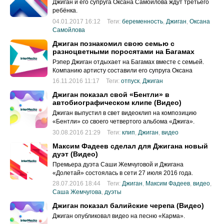
Джиган и его супруга Оксана Самойлова ждут третьего
ребёнка.
04.01.2017 16:12
Теги:
беременность
,
Джиган
,
Оксана
Самойлова
Джиган познакомил свою семью с
разноцветными поросятами на Багамах
Рэпер Джиган отдыхает на Багамах вместе с семьей.
Компанию артисту составили его супруга Оксана
Самойлова и две дочери - Ариела и Лея.
16.11.2016 11:17
Теги:
отпуск
,
Джиган
Джиган показал свой «Бентли» в
автобиографическом клипе (Видео)
Джиган выпустил в свет видеоклип на композицию
«Бентли» со своего четвертого альбома «Джига».
30.08.2016 21:29
Теги:
клип
,
Джиган
,
видео
Максим Фадеев сделал для Джигана новый
дуэт (Видео)
Премьера дуэта Саши Жемчуговой и Джигана
«Долетай» состоялась в сети 27 июля 2016 года.
28.07.2016 18:44
Теги:
Джиган
,
Максим Фадеев
,
видео
,
Саша Жемчугова
,
дуэты
Джиган показал балийские черепа (Видео)
Джиган опубликовал видео на песню «Карма».