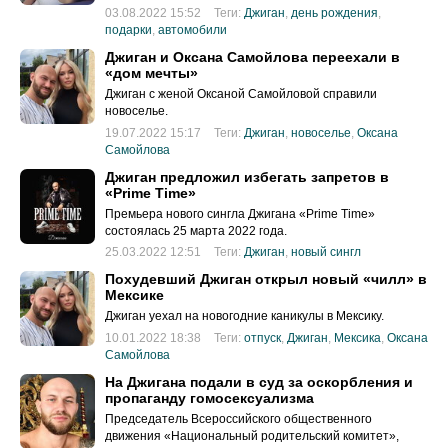
03.08.2022 15:52
Теги:
Джиган
,
день рождения
,
подарки
,
автомобили
Джиган и Оксана Самойлова переехали в
«дом мечты»
Джиган с женой Оксаной Самойловой справили
новоселье.
19.07.2022 15:17
Теги:
Джиган
,
новоселье
,
Оксана
Самойлова
Джиган предложил избегать запретов в
«Prime Time»
Премьера нового сингла Джигана «Prime Time»
состоялась 25 марта 2022 года.
25.03.2022 12:51
Теги:
Джиган
,
новый сингл
Похудевший Джиган открыл новый «чилл» в
Мексике
Джиган уехал на новогодние каникулы в Мексику.
10.01.2022 18:38
Теги:
отпуск
,
Джиган
,
Мексика
,
Оксана
Самойлова
На Джигана подали в суд за оскорбления и
пропаганду гомосексуализма
Председатель Всероссийского общественного
движения «Национальный родительский комитет»,