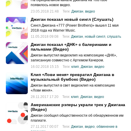
На официальном канале Джигана на YouTube
появилось новое видео.
23.05.2018 21:48
Теги:
Джиган
,
видео
Джиган показал новый сингл (Слушать)
Сингл Джигана «777 (Power Brothers)» вышел 11 мая
2018 года на Warner Music.
11.05.2018 09:08
Теги:
Джиган
,
новый сингл
,
слушать
Джиган показал «ДНК» с балеринами и
пальмами (Видео)
Джиган выпустил видеоклип на композицию «ДНК»,
записанную совместно с Артемом Качером.
16.02.2018 15:15
Теги:
клип
,
Джиган
,
видео
Клип «Лови меня» превратил Джигана в
музыкальный бумбокс (Видео)
Джиган выпустил в свет видеоклип на композицию
«Лови меня».
28.11.2017 17:20
Теги:
клип
,
Джиган
,
видео
Американские рэперы украли трек у Джигана
(Видео)
Джиган сообщил общественности об обнаруженном им
плагиате.
27.11.2017 00:07
Теги:
Джиган
,
видео
,
обвинение в