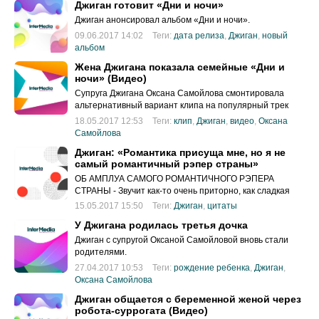
Джиган готовит «Дни и ночи»
Джиган анонсировал альбом «Дни и ночи».
09.06.2017 14:02
Теги:
дата релиза
,
Джиган
,
новый
альбом
Жена Джигана показала семейные «Дни и
ночи» (Видео)
Супруга Джигана Оксана Самойлова смонтировала
альтернативный вариант клипа на популярный трек
рэпера «Дни и ночи».
18.05.2017 12:53
Теги:
клип
,
Джиган
,
видео
,
Оксана
Самойлова
Джиган: «Романтика присуща мне, но я не
самый романтичный рэпер страны»
ОБ АМПЛУА САМОГО РОМАНТИЧНОГО РЭПЕРА
СТРАНЫ - Звучит как-то очень приторно, как сладкая
соль.
15.05.2017 15:50
Теги:
Джиган
,
цитаты
У Джигана родилась третья дочка
Джиган с супругой Оксаной Самойловой вновь стали
родителями.
27.04.2017 10:53
Теги:
рождение ребенка
,
Джиган
,
Оксана Самойлова
Джиган общается с беременной женой через
робота-суррогата (Видео)