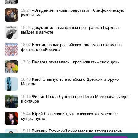
19:24
«Эпидемия» вновь представит «Симфоническую
рукопись»
18:34
Документальный фильм про Трэвиса Баркера
выйдет в августе
18:02
Восемь новых российских фильмов покажут на
фестивале «Короче»
17:34
Пелагея отказалась «пропихивать» свою дочь
16:40
Karol G выпустила альбом с Дрейком и Бруно
Марсом
16:16
Фильм Павла Лунгина про Петра Мамонова выйдет
в октябре
15:44
Юрий Лоза заявил, что «никаких космосов не
существует»
15:11
Виталий Гогунский снимается во втором сезоне
сериала «Кузя. Путь к успеху»