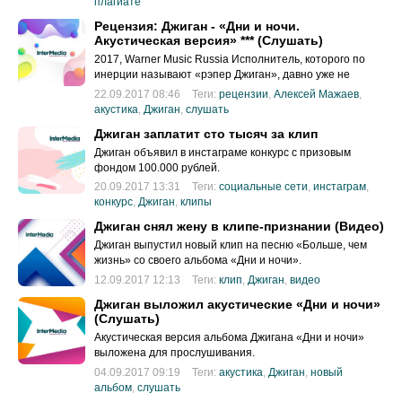
плагиате
Рецензия: Джиган - «Дни и ночи.
Акустическая версия» *** (Слушать)
2017, Warner Music Russia Исполнитель, которого по
инерции называют «рэпер Джиган», давно уже не
рэпер, и новый мини-альбом ещё раз доказывает это.
22.09.2017 08:46
Теги:
рецензии
,
Алексей Мажаев
,
акустика
,
Джиган
,
слушать
Джиган заплатит сто тысяч за клип
Джиган объявил в инстаграме конкурс с призовым
фондом 100.000 рублей.
20.09.2017 13:31
Теги:
социальные сети
,
инстаграм
,
конкурс
,
Джиган
,
клипы
Джиган снял жену в клипе-признании (Видео)
Джиган выпустил новый клип на песню «Больше, чем
жизнь» со своего альбома «Дни и ночи».
12.09.2017 12:13
Теги:
клип
,
Джиган
,
видео
Джиган выложил акустические «Дни и ночи»
(Слушать)
Акустическая версия альбома Джигана «Дни и ночи»
выложена для прослушивания.
04.09.2017 09:19
Теги:
акустика
,
Джиган
,
новый
альбом
,
слушать