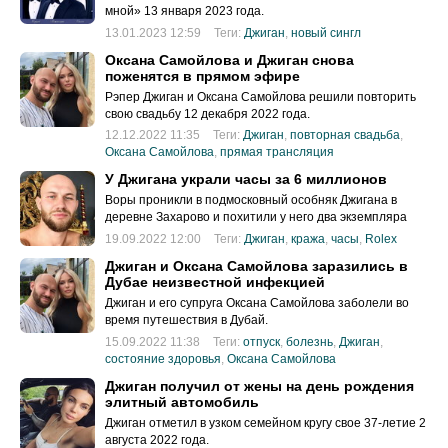
мной» 13 января 2023 года.
13.01.2023 12:59
Теги:
Джиган
,
новый сингл
Оксана Самойлова и Джиган снова
поженятся в прямом эфире
Рэпер Джиган и Оксана Самойлова решили повторить
свою свадьбу 12 декабря 2022 года.
12.12.2022 11:35
Теги:
Джиган
,
повторная свадьба
,
Оксана Самойлова
,
прямая трансляция
У Джигана украли часы за 6 миллионов
Воры проникли в подмосковный особняк Джигана в
деревне Захарово и похитили у него два экземпляра
часов часы «Ролекс» суммарной стоимостью в 6
19.09.2022 12:00
Теги:
Джиган
,
кража
,
часы
,
Rolex
миллионов рублей.
Джиган и Оксана Самойлова заразились в
Дубае неизвестной инфекцией
Джиган и его супруга Оксана Самойлова заболели во
время путешествия в Дубай.
15.09.2022 11:38
Теги:
отпуск
,
болезнь
,
Джиган
,
состояние здоровья
,
Оксана Самойлова
Джиган получил от жены на день рождения
элитный автомобиль
Джиган отметил в узком семейном кругу свое 37-летие 2
августа 2022 года.