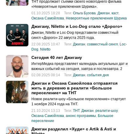
ТНТ продолжает съемки своего новогоднего фильма
«Невероятные приключения Шурика».
01.10.2025 18:28
Теги:
Ольга Бузова
,
Джиган
,
каст
,
Оксана Самойлова
,
Невероятные приключения Шурика
Джигану, Niletto и Loc-Dog стало «Дорого»
Джиган, Niletto и Loc-Dog представили совместный
сингл «Дорого» 22 августа 2025 года.
22.08.2025 10:47
Теги:
Джиган
,
совместный сингл
,
Loc-
Dog
,
Niletto
Сегодня 40 лет Джигану
ИнтерМедиа представляет календарь актуальных дат и
важных событий на сегодня, завтра и послезавтра. 2
августа 2025 года, суббота.
02.08.2025 08:14
Теги:
Джиган
,
события дня
Джиган и Оксана Самойлова отправятся
жить в деревню в реалити «Большое
переселение» на ТНТ
Новое реалити-шоу «Большое переселение» стартует
1 ноября 2024 года на ТНТ.
21.10.2024 13:13
Теги:
ТНТ
,
Джиган
,
реалити-шоу
,
Оксана Самойлова
,
анонс программы
,
Большое
переселение
Джиган разделил «Худи» с Artik & Asti и
Niletto