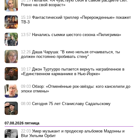
16:19
Пелагея: «Я чувствую себя в самом расцвете сил.
Ровно на свой возраст»
15:19
Фантастический триллер «Перерожденные» покажет
ТВ-3
13:57
Начались съемки шестого сезона «Пилигрима»
12:26
Даша Чаруша: "В кино нельзя отчаиваться, ты
должен постоянно пробивать стену"
10:17
Джон Туртурро пытается вернуть награбленное в
«Единственном карманнике в Нью-Йорке»
09:03
Обзор: «Отменённые рок-звёзды: кого канселили до
эпохи отмены»
08:00
Сегодня 75 лет Станиславу Садальскому
07.08.2026 пятница
22:03
Умер музыкант и продюсер альбомов Мадонны и
Blur Уильям Орбит