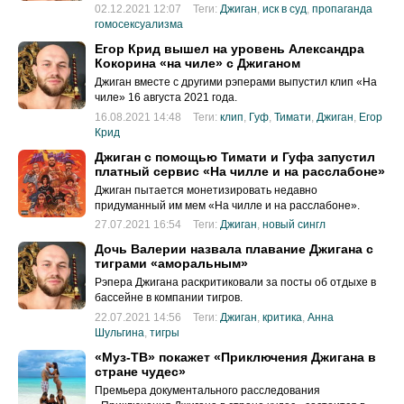
психолог МГТУ им. Баумана Юрий Оболонский подал
02.12.2021 12:07
Теги:
Джиган
,
иск в суд
,
пропаганда
иск на рэпера Джигана
гомосексуализма
Егор Крид вышел на уровень Александра
Кокорина «на чиле» с Джиганом
Джиган вместе с другими рэперами выпустил клип «На
чиле» 16 августа 2021 года.
16.08.2021 14:48
Теги:
клип
,
Гуф
,
Тимати
,
Джиган
,
Егор
Крид
Джиган с помощью Тимати и Гуфа запустил
платный сервис «На чилле и на расслабоне»
Джиган пытается монетизировать недавно
придуманный им мем «На чилле и на расслабоне».
27.07.2021 16:54
Теги:
Джиган
,
новый сингл
Дочь Валерии назвала плавание Джигана с
тиграми «аморальным»
Рэпера Джигана раскритиковали за посты об отдыхе в
бассейне в компании тигров.
22.07.2021 14:56
Теги:
Джиган
,
критика
,
Анна
Шульгина
,
тигры
«Муз-ТВ» покажет «Приключения Джигана в
стране чудес»
Премьера документального расследования