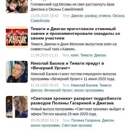
Головинский суд Москвы не смог расторгнуть брак
Джигана и Оксаны Самойловой.
15.06.2020 18:42
Теги:
Джиган
,
развод
,
отмена
,
Оксана
Самойлова
Тимати и Джиган приготовили отменный
хавчик и прокомментировали скандалы со
своим участием
Тимати, Джиган и Даня Милохин выпустили клип на
совместный трек «Хавчик».
11.06.2020 21:31
Теги:
клип
,
Тимати
,
Джиган
Николай Басков и Тимати придут в
«Вечерний Ургант»
Николай Басков станет гостем очередного выпуска
программы «Вечерний Ургант» 11 июня 2020 года.
11.06.2020 20:23
Теги:
Николай Басков
,
Тимати
,
Джиган
,
Вечерний Ургант
,
анонс программы
«Светская хроника» раскроет подробности
разводов Полины Гагариной и Джигана
Новый выпуск программы «Светская хроника» выйдет в
эфире Пятого канала 29 мая 2020 года.
29.05.2020 16:19
Теги:
Полина Гагарина
,
Джиган
,
анонс программы
,
Светская хроника