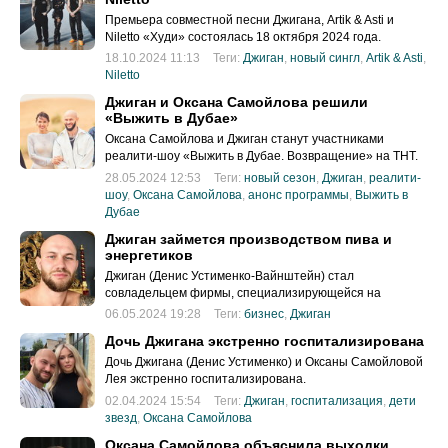
Премьера совместной песни Джигана, Artik & Asti и
Niletto «Худи» состоялась 18 октября 2024 года.
18.10.2024 11:13
Теги:
Джиган
,
новый сингл
,
Artik & Asti
,
Niletto
Джиган и Оксана Самойлова решили
«Выжить в Дубае»
Оксана Самойлова и Джиган станут участниками
реалити-шоу «Выжить в Дубае. Возвращение» на ТНТ.
28.05.2024 12:53
Теги:
новый сезон
,
Джиган
,
реалити-
шоу
,
Оксана Самойлова
,
анонс программы
,
Выжить в
Дубае
Джиган займется производством пива и
энергетиков
Джиган (Денис Устименко-Вайнштейн) стал
совладельцем фирмы, специализирующейся на
производстве пива и энергетиков.
06.05.2024 19:28
Теги:
бизнес
,
Джиган
Дочь Джигана экстренно госпитализирована
Дочь Джигана (Денис Устименко) и Оксаны Самойловой
Лея экстренно госпитализирована.
02.04.2024 15:54
Теги:
Джиган
,
госпитализация
,
дети
звезд
,
Оксана Самойлова
Оксана Самойлова объяснила выходки