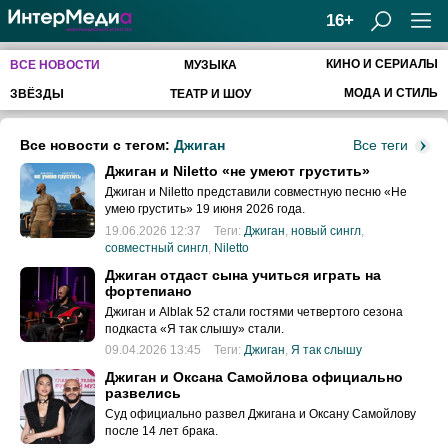
16+
КИНО И СЕРИАЛЫ
ВСЕ НОВОСТИ
МУЗЫКА
МОДА И СТИЛЬ
ЗВЁЗДЫ
ТЕАТР И ШОУ
Все новости с тегом:
Джиган
Все теги
Джиган и Niletto «не умеют грустить»
Джиган и Niletto представили совместную песню «Не
умею грустить» 19 июня 2026 года.
19.06.2026 12:37
Теги:
Джиган
,
новый сингл
,
совместный сингл
,
Niletto
Джиган отдаст сына учиться играть на
фортепиано
Джиган и Alblak 52 стали гостями четвертого сезона
подкаста «Я так слышу» стали.
09.04.2026 13:45
Теги:
Джиган
,
Я так слышу
Джиган и Оксана Самойлова официально
развелись
Суд официально развел Джигана и Оксану Самойлову
после 14 лет брака.