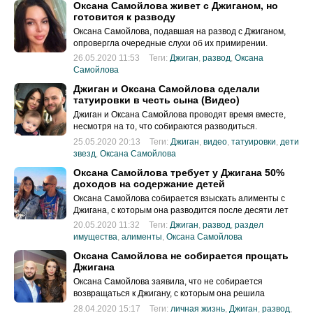
Оксана Самойлова живет с Джиганом, но
готовится к разводу
Оксана Самойлова, подавшая на развод с Джиганом,
опровергла очередные слухи об их примирении.
26.05.2020 11:53
Теги:
Джиган
,
развод
,
Оксана
Самойлова
Джиган и Оксана Самойлова сделали
татуировки в честь сына (Видео)
Джиган и Оксана Самойлова проводят время вместе,
несмотря на то, что собираются разводиться.
25.05.2020 20:13
Теги:
Джиган
,
видео
,
татуировки
,
дети
звезд
,
Оксана Самойлова
Оксана Самойлова требует у Джигана 50%
доходов на содержание детей
Оксана Самойлова собирается взыскать алименты с
Джигана, с которым она разводится после десяти лет
брака.
20.05.2020 11:32
Теги:
Джиган
,
развод
,
раздел
имущества
,
алименты
,
Оксана Самойлова
Оксана Самойлова не собирается прощать
Джигана
Оксана Самойлова заявила, что не собирается
возвращаться к Джигану, с которым она решила
развестись после 8 лет брака.
28.04.2020 15:17
Теги:
личная жизнь
,
Джиган
,
развод
,