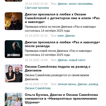
16.10.2025 15:34
Теги:
Джиган
,
анонс программы
,
Светская хроника
Джиган признался в любви к Оксане
Самойловой с детектором лжи в клипе «Раз
и навсегда»
Премьера клипа на песню Джигана «Раз и навсегда»
состоялась 14 октября 2025 года.
14.10.2025 16:16
Теги:
клип
,
Джиган
Джиган признался в любви «Раз и навсегда»
после развода
Премьера новой песни Джигана «Раз и навсегда»
состоялась 10 октября 2025 года.
10.10.2025 14:08
Теги:
Джиган
,
новый сингл
Оксана Самойлова подала на развод с
Джиганом
Оксана Самойлова разводится со своим мужем
Джиганом.
09.10.2025 17:50
Теги:
личная жизнь
,
Джиган
,
развод
,
Оксана Самойлова
Ольга Бузова, Джиган и Оксана Самойлова
снимаются в «Невероятных приключениях
Шурика»