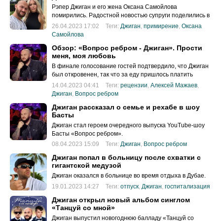
Рэпер Джиган и его жена Оксана Самойлова
помирились. Радостной новостью супруги поделились в
сцосетях.
26.04.2023 17:02
Теги:
Джиган
,
примирение
,
Оксана
Самойлова
Обзор: «Вопрос ребром - Джиган». Прости
меня, моя любовь
В финале голосование гостей подтвердило, что Джиган
был откровенен, так что за еду пришлось платить
Басте.
14.04.2023 04:41
Теги:
рецензии
,
Алексей Мажаев
,
Джиган
,
Вопрос ребром
Джиган рассказал о семье и рехабе в шоу
Басты
Джиган стал героем очередного выпуска YouTube-шоу
Басты «Вопрос ребром».
08.04.2023 15:09
Теги:
Джиган
,
Вопрос ребром
Джиган попал в больницу после схватки с
гигантской медузой
Джиган оказался в больнице во время отдыха в Дубае.
19.01.2023 14:27
Теги:
отпуск
,
Джиган
,
госпитализация
Джиган открыл новый альбом синглом
«Танцуй со мной»
Джиган выпустил новогоднюю балладу «Танцуй со