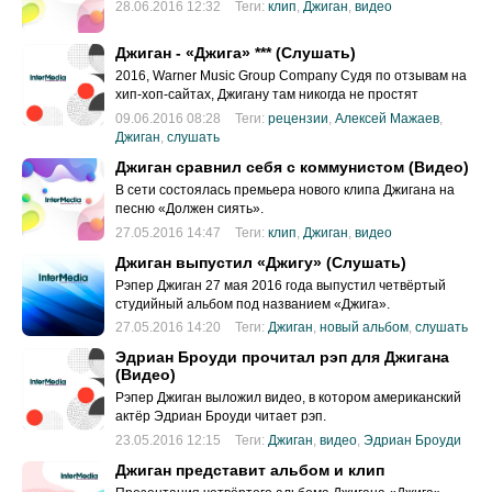
28.06.2016 12:32
Теги:
клип
,
Джиган
,
видео
Джиган - «Джига» *** (Слушать)
2016, Warner Music Group Company Судя по отзывам на
хип-хоп-сайтах, Джигану там никогда не простят
09.06.2016 08:28
Теги:
рецензии
,
Алексей Мажаев
,
Джиган
,
слушать
Джиган сравнил себя с коммунистом (Видео)
В сети состоялась премьера нового клипа Джигана на
песню «Должен сиять».
27.05.2016 14:47
Теги:
клип
,
Джиган
,
видео
Джиган выпустил «Джигу» (Слушать)
Рэпер Джиган 27 мая 2016 года выпустил четвёртый
студийный альбом под названием «Джига».
27.05.2016 14:20
Теги:
Джиган
,
новый альбом
,
слушать
Эдриан Броуди прочитал рэп для Джигана
(Видео)
Рэпер Джиган выложил видео, в котором американский
актёр Эдриан Броуди читает рэп.
23.05.2016 12:15
Теги:
Джиган
,
видео
,
Эдриан Броуди
Джиган представит альбом и клип