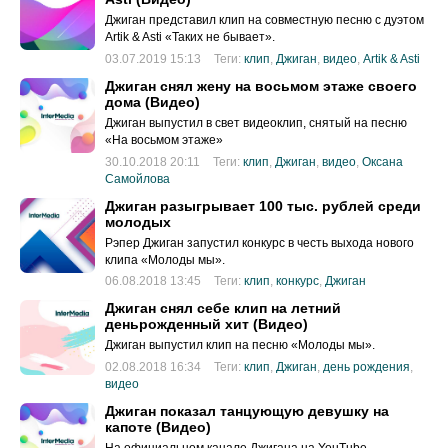
Джиган представил клип на совместную песню с дуэтом
Artik & Asti «Таких не бывает».
03.07.2019 15:13
Теги:
клип
,
Джиган
,
видео
,
Artik & Asti
Джиган снял жену на восьмом этаже своего
дома (Видео)
Джиган выпустил в свет видеоклип, снятый на песню
«На восьмом этаже»
30.10.2018 20:11
Теги:
клип
,
Джиган
,
видео
,
Оксана
Самойлова
Джиган разыгрывает 100 тыс. рублей среди
молодых
Рэпер Джиган запустил конкурс в честь выхода нового
клипа «Молоды мы».
06.08.2018 13:45
Теги:
клип
,
конкурс
,
Джиган
Джиган снял себе клип на летний
деньрожденный хит (Видео)
Джиган выпустил клип на песню «Молоды мы».
02.08.2018 16:34
Теги:
клип
,
Джиган
,
день рождения
,
видео
Джиган показал танцующую девушку на
капоте (Видео)