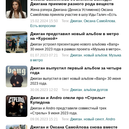
Джигана приемом разного рода веществ
Жена рэпера Джигана (Дениса Устименко) Оксана
Самойлова приняла участие в шоу Иды Галич «Есть
вопросики», представленном в сети 15 февраля 2024
15.02.2024 15:50
Теги:
Джиган
,
Оксана Самойлова
,
года.
Есть вопросики
Джиган представил новый альбом в метро
на «Курской»
Джиган устроил презентацию нового альбома «Bang»
30 июня 2023 года в рамках проекта «Музыка в метро».
01.07.2023 07:21
Теги:
Джиган
,
новый альбом
,
Музыка
в метро
Джиган выпустил первый альбом за четыре
года
Джиган выпустил в свет новый альбом «Bang» 30 июня
2023 года.
30.06.2023 12:02
Теги:
Джиган
,
альбом дуэтов
Джиган и Andro спели про «Стрелы»
Купидона
Джиган и Andro представили совместный трек
«Стрелы» 9 июня 2023 года.
09.06.2023 15:21
Теги:
Джиган
,
новый сингл
,
Andro
Джиган и Оксана Самойлова снова вместе