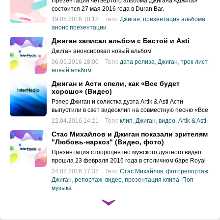
Презентация четвёртого альбома Джигана «Джига»
состоится 27 мая 2016 года в Duran Bar.
19.05.2016 10:18
Теги:
Джиган
,
презентация альбома
,
анонс презентации
Джиган записал альбом с Бастой и Asti
Джиган анонсировал новый альбом.
06.05.2016 18:00
Теги:
дата релиза
,
Джиган
,
трек-лист
,
новый альбом
Джиган и Асти спели, как «Все будет
хорошо» (Видео)
Рэпер Джиган и солистка дуэта Artik & Asti Асти
выпустили в свет видеоклип на совместную песню «Всё
будет хорошо».
22.04.2016 14:21
Теги:
клип
,
Джиган
,
видео
,
Artik & Asti
Стас Михайлов и Джиган показали зрителям
"Любовь-наркоз" (Видео, фото)
Презентация стопроцентно мужского дуэтного видео
прошла 23 февраля 2016 года в столичном баре Royal
Arbat: свою совместную работу – клип на песню
24.02.2016 17:32
Теги:
Стас Михайлов
,
фоторепортаж
,
"Любовь-наркоз" – представили Стас Михайлов и
Джиган
,
репортаж
,
видео
,
презентация клипа
,
Поп-
Джиган.
музыка