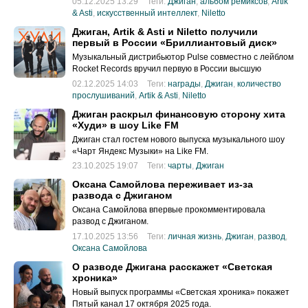
05.12.2025 13:29
Теги:
Джиган
,
альбом ремиксов
,
Artik
& Asti
,
искусственный интеллект
,
Niletto
Джиган, Artik & Asti и Niletto получили
первый в России «Бриллиантовый диск»
Музыкальный дистрибьютор Pulse совместно с лейблом
Rocket Records вручил первую в России высшую
музыкальную награду — «Бриллиантовый диск».
02.12.2025 14:03
Теги:
награды
,
Джиган
,
количество
прослушиваний
,
Artik & Asti
,
Niletto
Джиган раскрыл финансовую сторону хита
«Худи» в шоу Like FM
Джиган стал гостем нового выпуска музыкального шоу
«Чарт Яндекс Музыки» на Like FM.
23.10.2025 19:07
Теги:
чарты
,
Джиган
Оксана Самойлова переживает из-за
развода с Джиганом
Оксана Самойлова впервые прокомментировала
развод с Джиганом.
17.10.2025 13:56
Теги:
личная жизнь
,
Джиган
,
развод
,
Оксана Самойлова
О разводе Джигана расскажет «Светская
хроника»
Новый выпуск программы «Светская хроника» покажет
Пятый канал 17 октября 2025 года.