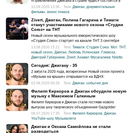
«Приключения Джигана в стране чудес» состоится в
эфире телеканала «Муз-ТВ» 12 сентября 2020 года.
10.09.2020 13:36
Теги:
Джиган
,
документальные
фильмы
,
анонс показа
Zivert, Джиган, Полина Гагарина и Тимати
станут участниками нового сезона «Студии
Союз» на ТНТ
Новый сезон музыкального юмористического шоу
«Студия Союз» стартует на канале ТНТ 3 сентября
2020 года
13.08.2020 15:21
Теги:
Тимати
,
Студия Союз
,
Мот
,
ТНТ
,
новый сезон
,
Джиган
,
Любовь Успенская
,
Глюкоза
,
Дмитрий Губерниев
,
Zivert
,
Азамат Мусагалиев
,
Niletto
Сегодня: Джигану - 35
2 августа 2020 года, воскресенье Новый сезон проекта
«Музыка на крыше» открывается на ВДНХ.
02.08.2020 00:26
Теги:
Джиган
,
события дня
Филипп Киркоров и Джиган обсудили новую
музыку с Максимом Галкиным
Филипп Киркоров и Джиган стали гостями нового
выпуска шоу творческого объединения Gazgolder
«Музыкалити».
08.07.2020 17:35
Теги:
Филипп Киркоров
,
Джиган
,
YouTube-шоу
,
Музыкалити
Джиган и Оксана Самойлова не стали
разводиться