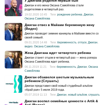
У Джигана родился первый сын
Джиган и его жена Оксана Самойлова стали
родителями в четвертый раз.
19.02.2020 10:45
Теги:
рождение ребенка
,
Джиган
,
Оксана Самойлова
Джиган отвез в Майами беременную жену
(Видео)
Джиган проводит зимние каникулы в Майами вместе со
своей семьей.
09.01.2020 14:48
Теги:
беременность
,
отпуск
,
Джиган
,
видео
,
Оксана Самойлова
Жена Джигана ждет четвертого ребенка
Джиган станет отцом в четвертый раз — жена рэпера
Оксана Самойлова ждет ребенка.
06.11.2019 11:21
Теги:
беременность
,
Джиган
,
Оксана
Самойлова
Джиган обзавелся шестым музыкальным
ребенком (Слушать)
Джиган представил свой новый студийный альбом
«Край рая» 5 июля 2019 года.
05.07.2019 11:13
Теги:
Джиган
,
новый альбом
,
слушать
Джиган воспел семейные ценности с Artik &
Asti (Видео)