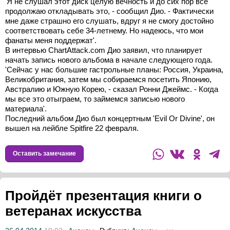
'Я не слушал этот диск целую вечность и до сих пор все
продолжаю откладывать это, - сообщил Дио. - Фактически
мне даже страшно его слушать, вдруг я не смогу достойно
соответствовать себе 34-летнему. Но надеюсь, что мои
фанаты меня поддержат'.
В интервью ChartAttack.com Дио заявил, что планирует
начать запись нового альбома в начале следующего года.
'Сейчас у нас большие гастрольные планы: Россия, Украина,
Великобритания, затем мы собираемся посетить Японию,
Австралию и Южную Корею, - сказал Ронни Джеймс. - Когда
мы все это отыграем, то займемся записью нового
материала'.
Последний альбом Дио был концертным 'Evil Or Divine', он
вышел на лейбле Spitfire 22 февраля.
Оставить замечание
Пройдёт презентация книги о
ветеранах искусства