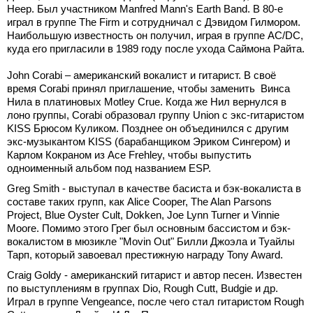
Heep. Был участником Manfred Mann's Earth Band. В 80-е
играл в группе The Firm и сотрудничал с Дэвидом Гилмором.
Наибольшую известность он получил, играя в группе AC/DC,
куда его пригласили в 1989 году после ухода Саймона Райта.
John Corabi – американский вокалист и гитарист. В своё
время Corabi принял приглашение, чтобы заменить Винса
Нила в платиновых Motley Crue. Когда же Нил вернулся в
лоно группы, Corabi образовал группу Union с экс-гитаристом
KISS Брюсом Куликом. Позднее он объединился с другим
экс-музыкантом KISS (барабанщиком Эриком Сингером) и
Карлом Кокраном из Ace Frehley, чтобы выпустить
одноименный альбом под названием ESP.
Greg Smith - выступал в качестве басиста и бэк-вокалиста в
составе таких групп, как Alice Cooper, The Alan Parsons
Project, Blue Oyster Cult, Dokken, Joe Lynn Turner и Vinnie
Moore. Помимо этого Грег был основным бассистом и бэк-
вокалистом в мюзикле "Movin Out" Билли Джоэла и Туайлы
Тарп, который завоевал престижную награду Tony Award.
Craig Goldy - американский гитарист и автор песен. Известен
по выступлениям в группах Dio, Rough Cutt, Budgie и др.
Играл в группе Vengeance, после чего стал гитаристом Rough