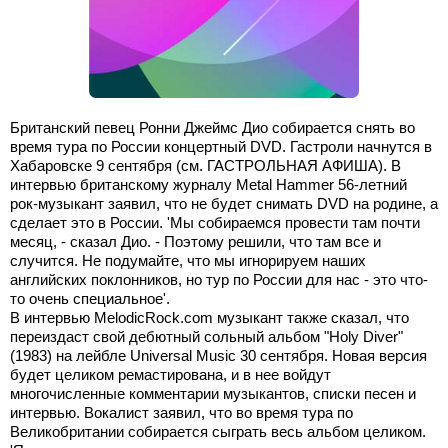
Британский певец Ронни Джеймс Дио собирается снять во
время тура по России концертный DVD. Гастроли начнутся в
Хабаровске 9 сентября (см. ГАСТРОЛЬНАЯ АФИША). В
интервью британскому журналу Metal Hammer 56-летний
рок-музыкант заявил, что не будет снимать DVD на родине, а
сделает это в России. 'Мы собираемся провести там почти
месяц, - сказал Дио. - Поэтому решили, что там все и
случится. Не подумайте, что мы игнорируем наших
английских поклонников, но тур по России для нас - это что-
то очень специальное'.
В интервью MelodicRock.com музыкант также сказал, что
переиздаст свой дебютный сольный альбом "Holy Diver"
(1983) на лейбле Universal Music 30 сентября. Новая версия
будет целиком ремастирована, и в нее войдут
многочисленные комментарии музыкантов, списки песен и
интервью. Вокалист заявил, что во время тура по
Великобритании собирается сыграть весь альбом целиком.