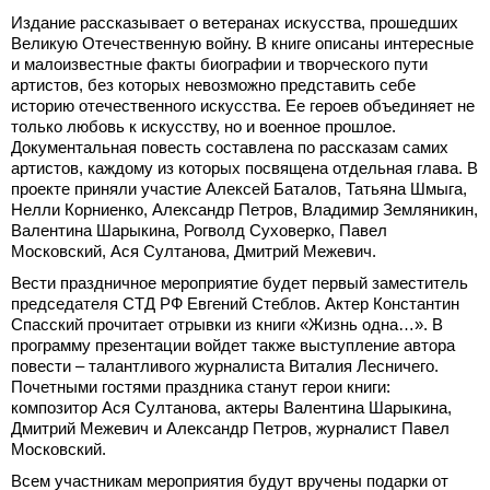
Издание рассказывает о ветеранах искусства, прошедших
Великую Отечественную войну. В книге описаны интересные
и малоизвестные факты биографии и творческого пути
артистов, без которых невозможно представить себе
историю отечественного искусства. Ее героев объединяет не
только любовь к искусству, но и военное прошлое.
Документальная повесть составлена по рассказам самих
артистов, каждому из которых посвящена отдельная глава. В
проекте приняли участие Алексей Баталов, Татьяна Шмыга,
Нелли Корниенко, Александр Петров, Владимир Земляникин,
Валентина Шарыкина, Рогволд Суховерко, Павел
Московский, Ася Султанова, Дмитрий Межевич.
Вести праздничное мероприятие будет первый заместитель
председателя СТД РФ Евгений Стеблов. Актер Константин
Спасский прочитает отрывки из книги «Жизнь одна…». В
программу презентации войдет также выступление автора
повести – талантливого журналиста Виталия Лесничего.
Почетными гостями праздника станут герои книги:
композитор Ася Султанова, актеры Валентина Шарыкина,
Дмитрий Межевич и Александр Петров, журналист Павел
Московский.
Всем участникам мероприятия будут вручены подарки от