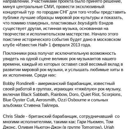
направлений. Участниками проекта было принято решение,
минуя центральные СМИ, провести эксклюзивный
концертный тур по городам СНГ для того чтобы представить
публике лучшие образцы мировой рок-культуры и показать,
что помимо гламурных, пластиковых
boys&
girls
бэндов
существует другая, истинная музыка, основанная на
творчестве и исполнительском мастерстве. Начало этого
поистине исторического события будет дано в московском
клубе «Известия
Hall
» 1 февраля 2013 года.
Поклонники рока получат исключительную возможность
увидеть на одной сцене великих рок-музыкантов нашего
времени, каждый из которых оставил свой весомый вклад в
развитии мировой рок-музыки, и услышать любимые хиты в
их исполнении. Среди них:
Bobby Rondinelli - американский барабанщик, известный
своей работой в группах, играющих «тяжёлую» рок-музыку,
включая Black Sabbath, Rainbow, Doro, Quiet Riot, Scorpions,
Blue Öyster Cult, Aerosmith, Ozzi Osbourne и сольных
альбомах Стивена Тайлера.
Chris Slade - британский барабанщик, сотрудничавший со
многими исполнителями, такими как: Гари Ньюмен, Том
Джонс, Оливия Ньютон-Джон (в группе Tomorrow), Uriah