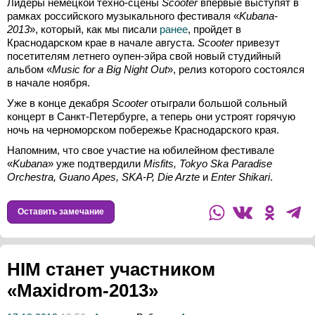
Лидеры немецкой техно-сцены
Scooter
впервые выступят в
рамках российского музыкального фестиваля «
Kubana-
2013
», который, как мы писали
ранее
, пройдет в
Краснодарском крае в начале августа.
Scooter
привезут
посетителям летнего оупен-эйра свой новый студийный
альбом «
Music for a Big Night Out
», релиз которого состоялся
в начале ноября.
Уже в конце декабря
Scooter
отыграли большой сольный
концерт в Санкт-Петербурге, а теперь они устроят горячую
ночь на черноморском побережье Краснодарского края.
Напомним, что свое участие на юбилейном фестивале
«
Kubana
» уже подтвердили
Misfits, Tokyo Ska Paradise
Orchestra, Guano Apes, SKA-P, Die Arzte
и
Enter Shikari
.
Оставить замечание
HIM станет участником
«Maxidrom-2013»