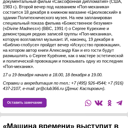
документальный фильм «Саксофонная дипломатия» (США,
1983 г.). Второй вечер под названием «Поп-механика»
состоится 18 декабря в книжном магазине «Циолковский» в
здании Политехнического музея. На нем запланирован
специальный показа фильма «Божественное безумие»
(«
Divine Madness
») (BBC, 1991 г) о Сергее Курехине и
демонстрация редких записей группы «Поп-механика»,
которую возглавлял музыкант. И, наконец, 19 декабря в
«Библио-глобусе» пройдет вечер «Искусство провокации»,
на котором автор книги Александр Кан и его гости будут
размышлять о Сергее Курёхине, как о мастере эстетической
и политической провокации и показывать одну из последних
«Поп-механик».
17 и 19 декабря начало в 18.00, 18 декабря в 19.00.
Справки и аккредитация по тел.: +7 (495) 926-4544; +7 (916)
437-2107, е-mail: pr@club366.ru (Денис Каспирович).
Оставить замечание
«Машина времени» выступит в