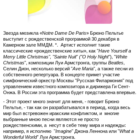
Звезда мюзикла «N
otre
Dame
De
Paris
» Брюно Пельтье
выступит с рождественской программой 30 декабря в
Камерном зале ММДМ. *. Артист исполнит такие
классические «рождественские хиты», как "
Have
Yourself a
Merry Little Christmas", "Sainte Nuit
"
("O Holy Night
"), "
White
Christmas
", композиции Луи Армстронга, группы
Beatles
,
Селин Дион, несколько версий "
Ave Maria
", а также песни из
собственного репертуара. В концерте примет участие
симфонический оркестр Москвы "Русская Филармония" под
управлением известного композитора и дирижера Ги Сент-
Онжа. В России эта программа будет представлена впервые.
- Этот проект много значит для меня, - говорит Брюно
Пельтье, - так как он разрабатывался в период, когда весь
мир был встревожен иракским конфликтом, и многие
выбранные мною песни являются не просто
рождественскими, а несут в себе тему мира и надежды:
например, я исполняю "
Imagine
" Джона Леннона или "
What a
Wonderful World
" Луи Армстронга.