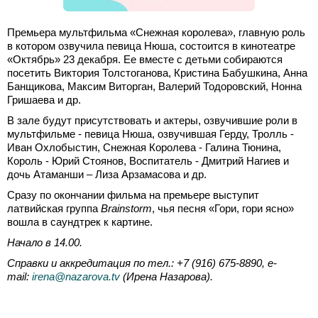
Премьера мультфильма «Снежная королева», главную роль
в котором озвучила певица Нюша, состоится в кинотеатре
«Октябрь» 23 декабря. Ее вместе с детьми собираются
посетить Виктория Толстоганова, Кристина Бабушкина, Анна
Банщикова, Максим Виторган, Валерий Тодоровский, Нонна
Гришаева и др.
В зале будут присутствовать и актеры, озвучившие роли в
мультфильме - певица Нюша, озвучившая Герду, Тролль -
Иван Охлобыстин, Снежная Королева - Галина Тюнина,
Король - Юрий Стоянов, Воспитатель - Дмитрий Нагиев и
дочь Атаманши – Лиза Арзамасова и др.
Сразу по окончании фильма на премьере выступит
латвийская группа
Brainstorm
, чья песня «Гори, гори ясно»
вошла в саундтрек к картине.
Начало в 14.00.
Справки и аккредитация по тел.: +7 (916) 675-8890,
e-
mail:
irena@nazarova.tv
(Ирена Назарова).