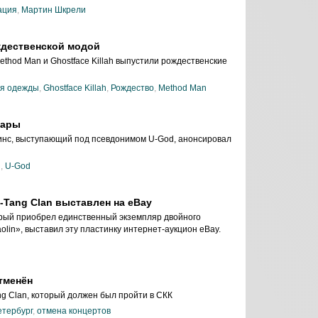
ация
,
Мартин Шкрели
ждественской модой
ethod Man и Ghostface Killah выпустили рождественские
ия одежды
,
Ghostface Killah
,
Рождество
,
Method Man
уары
инс, выступающий под псевдонимом U-God, анонсировал
ы
,
U-God
Tang Clan выставлен на eBay
рый приобрел единственный экземпляр двойного
olin», выставил эту пластинку интернет-аукцион eBay.
тменён
ng Clan, который должен был пройти в СКК
етербург
,
отмена концертов