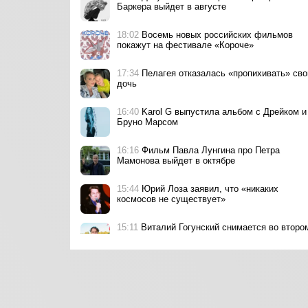
Баркера выйдет в августе
18:02
Восемь новых российских фильмов
покажут на фестивале «Короче»
17:34
Пелагея отказалась «пропихивать» св
дочь
16:40
Karol G выпустила альбом с Дрейком и
Бруно Марсом
16:16
Фильм Павла Лунгина про Петра
Мамонова выйдет в октябре
15:44
Юрий Лоза заявил, что «никаких
космосов не существует»
15:11
Виталий Гогунский снимается во второ
сезоне сериала «Кузя. Путь к успеху»
15:01
Элли на маковом поле и Лутчак
исполнили «Фанерное солнце» для фильма
«Смешарики сквозь вселенные»
14:47
Владимир Путин объявил благодарнос