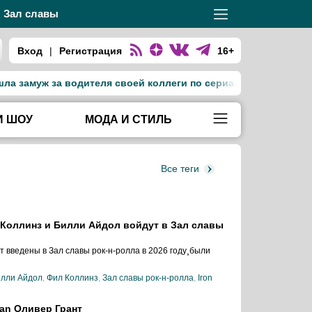
Зал славы
Вход
|
Регистрация
16+
уж за водителя своей коллеги по сериалу «Тед Лассо»
Дж
И ШОУ
МОДА И СТИЛЬ
Все теги
ил Коллинз и Билли Айдол войдут в Зал славы
т введены в Зал славы рок-н-ролла в 2026 году¸были
лли Айдол
,
Фил Коллинз
,
Зал славы рок-н-ролла
,
Iron
lan Оливер Грант