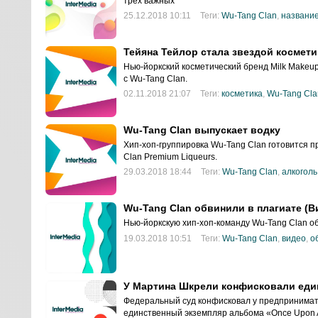
ты
трёх важных
25.12.2018 10:11
Теги:
Wu-Tang Clan
,
названи
Тейяна Тейлор стала звездой космети
Нью-йоркский косметический бренд Milk Makeu
с Wu-Tang Clan.
02.11.2018 21:07
Теги:
косметика
,
Wu-Tang Cla
Wu-Tang Clan выпускает водку
Хип-хоп-группировка Wu-Tang Clan готовится п
Clan Premium Liqueurs.
29.03.2018 18:44
Теги:
Wu-Tang Clan
,
алкоголь
Wu-Tang Clan обвинили в плагиате (В
Нью-йоркскую хип-хоп-команду Wu-Tang Clan об
19.03.2018 10:51
Теги:
Wu-Tang Clan
,
видео
,
о
У Мартина Шкрели конфисковали еди
Федеральный суд конфисковал у предпринимат
единственный экземпляр альбома «Once Upon A 