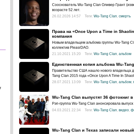
Сооснователь Wu-Tang Clan Оливер Грант (изве
возрасте 52 лет.
26.02.2026 14:57
Теги:
Wu-Tang Clan
,
смерть
Права на «Once Upon a Time in Shaol
компания
Новым владельцем альбома группы Wu-Tang Cla
коллектив PleasrDAO.
21.10.2021 15:20
Теги:
Wu-Tang Clan
,
альбом
Единственная копия альбома Wu-Tang
Правительство США нашло нового владельца д
Tang Clan 2015 года «Once Upon A Time In Shaol
28.07.2021 13:09
Теги:
Wu-Tang Clan
,
альбом
,
т
Wu-Tang Clan выпустят 36 фотокниг в
Рэп-группа Wu-Tang Clan анонсировала выпуск
04.03.2021 22:34
Теги:
Wu-Tang Clan
,
видео
,
ф
Wu-Tang Clan и Texas записали новый