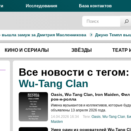
ги
Исследования
База контактов
а замуж за Дмитрия Масленникова
Джуно Темпл вышла зам
КИНО И СЕРИАЛЫ
ЗВЁЗДЫ
ТЕАТР 
Все новости с тегом:
Wu-Tang Clan
Oasis, Wu-Tang Clan, Iron Maiden, Ф
рок-н-ролла
Имена музыкантов и коллективов, которые буду
объявлены 13 апреля 2026 года.
14.04.2026 16:34
Теги:
Oasis
,
Wu-Tang Clan
,
Би
Maiden
Умер один из основателей Wu-Tang C