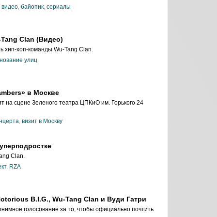
,
видео
,
байопик
,
сериалы
Tang Clan (Видео)
ь хип-хоп-команды Wu-Tang Clan.
нование улиц
ambers» в Москве
т на сцене Зеленого театра ЦПКиО им. Горького 24
онцерта
,
визит в Москву
суперподростке
ang Clan.
ект
,
RZA
torious B.I.G., Wu-Tang Clan и Вуди Гатри
нимное голосование за то, чтобы официально почтить