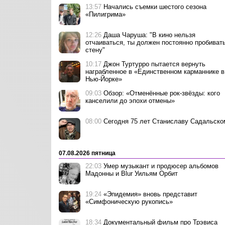
13:57
Начались съемки шестого сезона
«Пилигрима»
12:26
Даша Чаруша: "В кино нельзя
отчаиваться, ты должен постоянно пробиват
стену"
10:17
Джон Туртурро пытается вернуть
награбленное в «Единственном карманнике в
Нью-Йорке»
09:03
Обзор: «Отменённые рок-звёзды: кого
канселили до эпохи отмены»
08:00
Сегодня 75 лет Станиславу Садальско
07.08.2026 пятница
22:03
Умер музыкант и продюсер альбомов
Мадонны и Blur Уильям Орбит
19:24
«Эпидемия» вновь представит
«Симфоническую рукопись»
18:34
Документальный фильм про Трэвиса