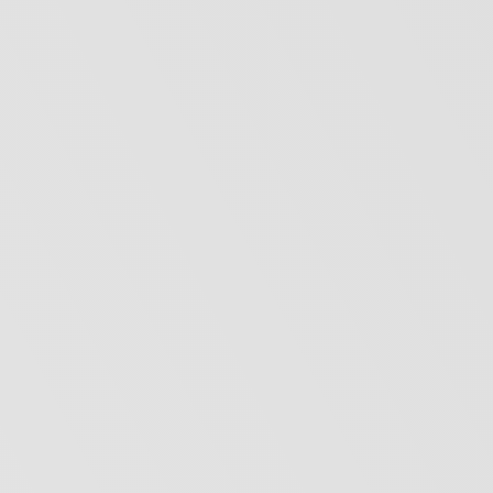
11:44
Rock Privet переиначил «Сансару» Бас
11:32
Анна Немченко нашла себе солидного,
как Герман Греф, в «Ретровейве»
10:47
Клавы Кока вновь вышла «Замуж»
10:23
Отменены концерты «Ленинграда» в
Якутске и Саранске
09:27
Обзор: «Умеет ли петь Андрей Князев
(«Король и шут», «KняZz») | Легендарный
голос, взрастивший поколения!»
08:22
Сегодня 75 лет Ольге Богдановой
06.08.2026 четверг
19:51
Сиенна Миллер и Доминик Уэст
превращают развод в «Войну»
19:00
Ираклий Пирцхалава даст концерт
духовной музыки