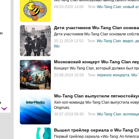
08.03.2020 14:00
Теги:
Wu-Tang Clan
,
новый а
Дети участников Wu-Tang Clan основа
ою
Дети участников Wu-Tang Clan основали собств
20.11.2019 13:53
Теги:
Wu-Tang Clan
,
видео
,
д
Wu
Московский концерт Wu-Tang Clan пе
Концерт Wu-Tang Clan, который должен был про
23.08.2019 10:59
Теги:
перенос концерта
,
Wu-
Wu-Tang Clan выпустили пятностойк
Хип-хоп-команда Wu-Tang Clan выпустила нову
м
Originals.
30.07.2019 09:30
Теги:
Wu-Tang Clan
,
коллекци
Вышел трейлер сериала о Wu-Tang Cl
Первый трейлер сериала «Wu-Tang: An America
ть