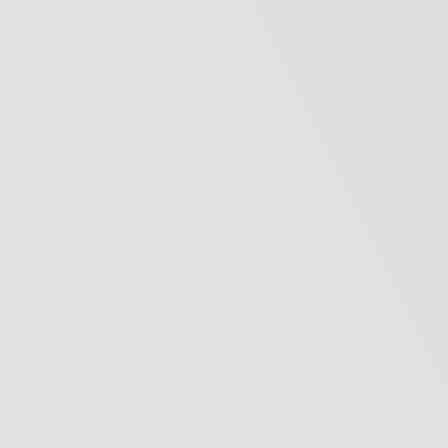
рэперу ST
14:29
Авраам Руссо выпустил летний макси-
сингл
14:16
Вячеслав Тюрин выпустит ЕР «Дождь» 
новое прочтение песни 1989 года
14:01
Воспоминания Владимира Познера
исключили из «Песен Людмилы Гурченко в
исполнении друзей»
13:48
Любовь Аксёнова и Адам Нехай
снимаются в «Подслушано в Выборге»
13:29
Анна Седокова получила бесконечный
экстрим в «Целуй меня»
13:14
Стас Михайлов и Эмин Агаларов попал
на «Вокзалы одиноких душ»
12:49
«Ворона» и «Homay» возглавили рейти
треков, которыми чаще всего делились за
последний год