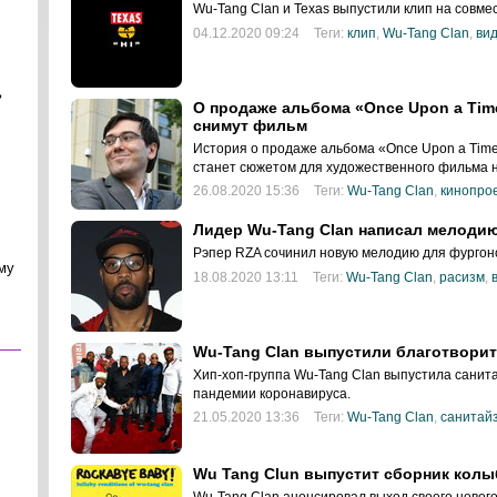
Wu-Tang Clan и Texas выпустили клип на совме
04.12.2020 09:24
Теги:
клип
,
Wu-Tang Clan
,
ви
ь
О продаже альбома «Once Upon a Time
снимут фильм
История о продаже альбома «Once Upon a Time
станет сюжетом для художественного фильма на
26.08.2020 15:36
Теги:
Wu-Tang Clan
,
кинопро
Лидер Wu-Tang Clan написал мелоди
Рэпер RZA сочинил новую мелодию для фургон
му
18.08.2020 13:11
Теги:
Wu-Tang Clan
,
расизм
,
Wu-Tang Clan выпустили благотвори
Хип-хоп-группа Wu-Tang Clan выпустила санитай
пандемии коронавируса.
21.05.2020 13:36
Теги:
Wu-Tang Clan
,
санитай
Wu Tang Clun выпустит сборник кол
Wu-Tang Clan анонсировал выход своего нового