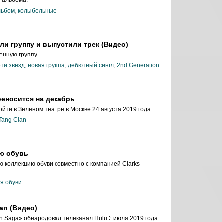
льбом
,
колыбельные
ли группу и выпустили трек (Видео)
енную группу.
ети звезд
,
новая группа
,
дебютный сингл
,
2nd Generation
реносится на декабрь
йти в Зеленом театре в Москве 24 августа 2019 года
Tang Clan
ую обувь
ю коллекцию обуви совместно с компанией Clarks
я обуви
an (Видео)
n Saga» обнародовал телеканал Hulu 3 июля 2019 года.