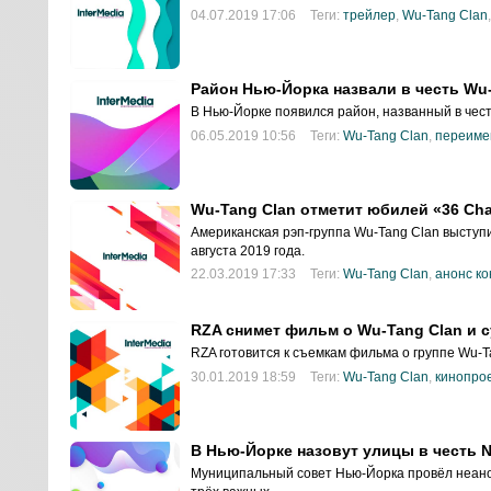
04.07.2019 17:06
Теги:
трейлер
,
Wu-Tang Clan
Район Нью-Йорка назвали в честь Wu-
В Нью-Йорке появился район, названный в чест
-
06.05.2019 10:56
Теги:
Wu-Tang Clan
,
переиме
Wu-Tang Clan отметит юбилей «36 Ch
Американская рэп-группа Wu-Tang Clan выступи
августа 2019 года.
22.03.2019 17:33
Теги:
Wu-Tang Clan
,
анонс к
RZA снимет фильм о Wu-Tang Clan и 
RZA готовится к съемкам фильма о группе Wu-T
и
30.01.2019 18:59
Теги:
Wu-Tang Clan
,
кинопро
нг
В Нью-Йорке назовут улицы в честь No
Муниципальный совет Нью-Йорка провёл неано