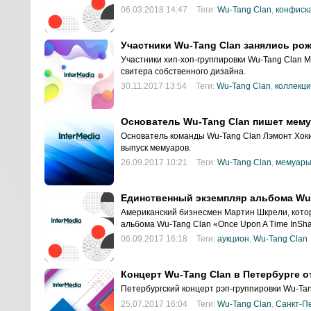
аукционе за 2 млн долларов в 2015 году.
06.03.2018 14:47
Теги:
Wu-Tang Clan
,
конфиск
Участники Wu-Tang Clan занялись ро
Участники хип-хоп-группировки Wu-Tang Clan M
свитера собственного дизайна.
ем
30.11.2017 13:54
Теги:
Wu-Tang Clan
,
коллекц
Основатель Wu-Tang Clan пишет мем
Основатель команды Wu-Tang Clan Лэмонт Хок
н
выпуск мемуаров.
26.09.2017 10:21
Теги:
Wu-Tang Clan
,
мемуар
Единственный экземпляр альбома Wu-
Американский бизнесмен Мартин Шкрели, кото
альбома Wu-Tang Clan «Once Upon A Time InSha
06.09.2017 16:18
Теги:
аукцион
,
Wu-Tang Clan
и
Концерт Wu-Tang Clan в Петербурге о
Петербургский концерт рэп-группировки Wu-Ta
25.07.2017 16:04
Теги:
Wu-Tang Clan
,
Санкт-П