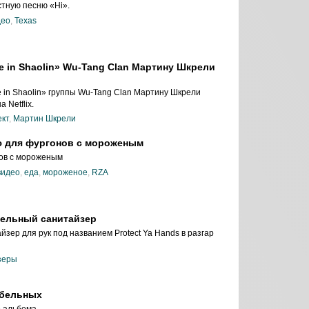
стную песню «Hi».
део
,
Texas
 in Shaolin» Wu-Tang Clan Мартину Шкрели
 in Shaolin» группы Wu-Tang Clan Мартину Шкрели
 Netflix.
ект
,
Мартин Шкрели
ю для фургонов с мороженым
ов с мороженым
видео
,
еда
,
мороженое
,
RZA
тельный санитайзер
зер для рук под названием Protect Ya Hands в разгар
зеры
ыбельных
 альбома.