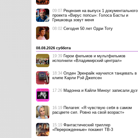
09:07
Рецензия на выпуск 1 документального
проекта «Вирус попсы»: Голоса Басты и
Гришковца зовут меня
08:02
Сегодня 50 лет Одри Тоту
08.08.2026 суббота
19:39
Герои фильмов и мультфильмов
исполнили «Владимирский централ»
18:34
Олден Эренрайк научился танцевать в
клипе Карли Рэй Джепсен
17:26
Мадонна и Кайли Миноуг записали дуэ
16:19
Пелагея: «Я чувствую себя в самом
расцвете сил. Ровно на свой возраст»
15:19
Фантастический триллер
«Перерожденные» покажет ТВ-3