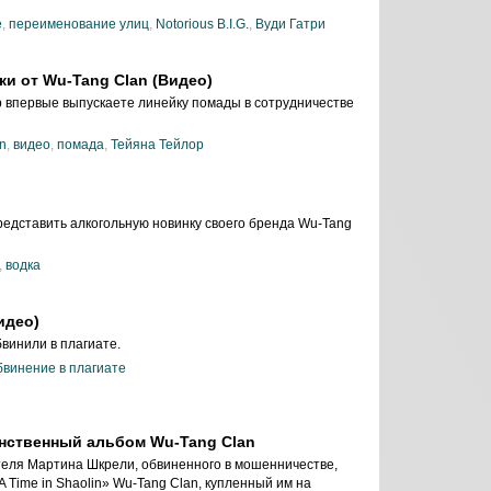
е
,
переименование улиц
,
Notorious B.I.G.
,
Вуди Гатри
ки от Wu-Tang Clan (Видео)
p впервые выпускаете линейку помады в сотрудничестве
n
,
видео
,
помада
,
Тейяна Тейлор
редставить алкогольную новинку своего бренда Wu-Tang
,
водка
идео)
винили в плагиате.
бвинение в плагиате
нственный альбом Wu-Tang Clan
еля Мартина Шкрели, обвиненного в мошенничестве,
Time in Shaolin» Wu-Tang Clan, купленный им на