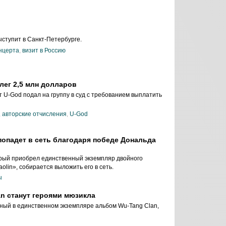
ыступит в Санкт-Петербурге.
нцерта
,
визит в Россию
лег 2,5 млн долларов
 U-God подал на группу в суд с требованием выплатить
,
авторские отчисления
,
U-God
опадет в сеть благодаря победе Дональда
рый приобрел единственный экземпляр двойного
olin», собирается выложить его в сеть.
ы
n станут героями мюзикла
ый в единственном экземпляре альбом Wu-Tang Clan,