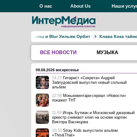
О нас
About Us
Наши услу
мов Мадонны и Blur Уильям Орбит
Клава Кока тайно вышл
ВСЕ НОВОСТИ
МУЗЫКА
09.08.2026 воскресенье
14:27
Гитарист «Секрета» Андрей
Заблудовский выпустил новый сольный
альбом
12:59
Мокьюментари-сериал «Новости»
покажет ТНТ
11:59
Игорь Бутман и Московский джазовый
оркестр снимают клип на основе картин
Виктора Васнецова
10:33
Stray Kids выпустили альбом
«This&That»