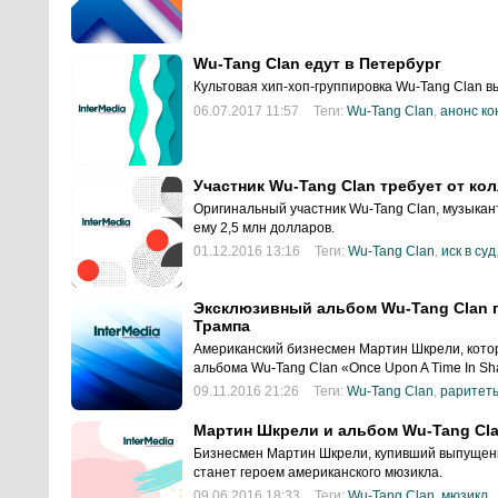
Wu-Tang Clan едут в Петербург
Культовая хип-хоп-группировка Wu-Tang Clan в
06.07.2017 11:57
Теги:
Wu-Tang Clan
,
анонс ко
Участник Wu-Tang Clan требует от кол
Оригинальный участник Wu-Tang Clan, музыкант
ему 2,5 млн долларов.
01.12.2016 13:16
Теги:
Wu-Tang Clan
,
иск в суд
Эксклюзивный альбом Wu-Tang Clan п
Трампа
Американский бизнесмен Мартин Шкрели, кото
альбома Wu-Tang Clan «Once Upon A Time In Sha
09.11.2016 21:26
Теги:
Wu-Tang Clan
,
раритет
Мартин Шкрели и альбом Wu-Tang Cla
Бизнесмен Мартин Шкрели, купивший выпущенн
станет героем американского мюзикла.
09.06.2016 18:33
Теги:
Wu-Tang Clan
,
мюзикл