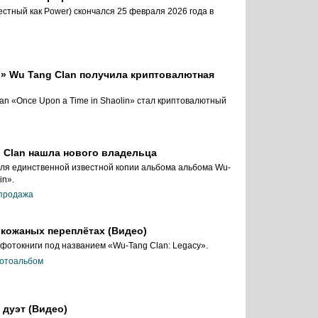
стный как Power) скончался 25 февраля 2026 года в
in» Wu Tang Clan получила криптовалютная
n «Once Upon a Time in Shaolin» стал криптовалютный
 Clan нашла нового владельца
ля единственной известной копии альбома альбома Wu-
in».
продажа
 кожаных переплётах (Видео)
 фотокниги под названием «Wu-Tang Clan: Legacy».
отоальбом
 дуэт (Видео)