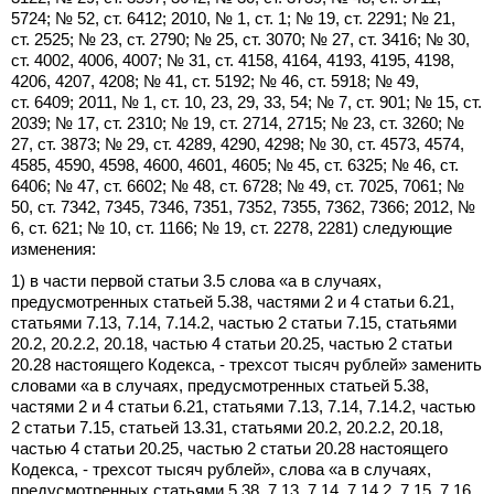
5724; № 52, ст. 6412; 2010, № 1, ст. 1; № 19, ст. 2291; № 21,
ст. 2525; № 23, ст. 2790; № 25, ст. 3070; № 27, ст. 3416; № 30,
ст. 4002, 4006, 4007; № 31, ст. 4158, 4164, 4193, 4195, 4198,
4206, 4207, 4208; № 41, ст. 5192; № 46, ст. 5918; № 49,
ст. 6409; 2011, № 1, ст. 10, 23, 29, 33, 54; № 7, ст. 901; № 15, ст.
2039; № 17, ст. 2310; № 19, ст. 2714, 2715; № 23, ст. 3260; №
27, ст. 3873; № 29, ст. 4289, 4290, 4298; № 30, ст. 4573, 4574,
4585, 4590, 4598, 4600, 4601, 4605; № 45, ст. 6325; № 46, ст.
6406; № 47, ст. 6602; № 48, ст. 6728; № 49, ст. 7025, 7061; №
50, ст. 7342, 7345, 7346, 7351, 7352, 7355, 7362, 7366; 2012, №
6, ст. 621; № 10, ст. 1166; № 19, ст. 2278, 2281) следующие
изменения:
1) в части первой статьи 3.5 слова «а в случаях,
предусмотренных статьей 5.38, частями 2 и 4 статьи 6.21,
статьями 7.13, 7.14, 7.14.2, частью 2 статьи 7.15, статьями
20.2, 20.2.2, 20.18, частью 4 статьи 20.25, частью 2 статьи
20.28 настоящего Кодекса, - трехсот тысяч рублей» заменить
словами «а в случаях, предусмотренных статьей 5.38,
частями 2 и 4 статьи 6.21, статьями 7.13, 7.14, 7.14.2, частью
2 статьи 7.15, статьей 13.31, статьями 20.2, 20.2.2, 20.18,
частью 4 статьи 20.25, частью 2 статьи 20.28 настоящего
Кодекса, - трехсот тысяч рублей», слова «а в случаях,
предусмотренных статьями 5.38, 7.13, 7.14, 7.14.2, 7.15, 7.16,