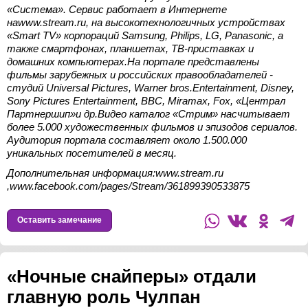
«Система». Сервис работает в Интернете
на
www
.
stream
.
ru
, на высокотехнологичных устройствах
«Smart TV» корпораций Samsung, Philips, LG, Panasonic, а
также смартфонах, планшетах, ТВ-приставках и
домашних компьютерах.На портале представлены
фильмы зарубежных и российских правообладателей -
студий Universal Pictures, Warner bros.
Entertainment, Disney,
Sony Pictures Entertainment, BBC, Miramax, Fox, «
Централ
Партнершип
»
и
др
.
Видео каталог «Стрим» насчитывает
более 5.000 художественных фильмов и эпизодов сериалов.
Аудитория портала составляет около 1.500.000
уникальных посетителей в месяц.
Дополнительная информация:
www
.
stream
.
ru
,
www.facebook.com/pages/Stream/361899390533875
Оставить замечание
«Ночные снайперы» отдали
главную роль Чулпан