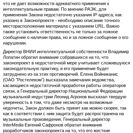
что не дает возможности адекватного применения к
интеллектуальным правам. По мнению РАЭК, для
применения Закона недостаточно указания
IP
адреса, как
указано в Законопроекте - необходимо описание точного
месторасположения материала с указанием
URL
. Важно
также установить ответственность не только за ложное
сообщение о наличии права, но и за ложное сообщение о его
нарушении.
Директор ВНИИ интеллектуальной собственности Владимир
Лопатин обратил внимание собравшихся на то, что
законопроект в недостаточной мере учитывает сложившуюся
законодательную практику, и его применение будет
затруднено из-за этих противоречий. Елена Войниканис
(ОАО "Ростелеком") высказала замечания ведомства,
касающиеся недостаточной проработки работы операторов
связи, а Генеральный директор Национальной Федерации
музыкальной индустрии Леонид Агронов высказал твердую
уверенность в том, что даже несмотря на возможные
недочеты, Закон должен быть принят как можно скорее, так
как в соответствии с ним защита будет распространена на
музыкальные произведения. Генеральный директор
InterMedia
Евгений Сафронов обратил внимание
разработчиков законопроекта на то, что его жесткие