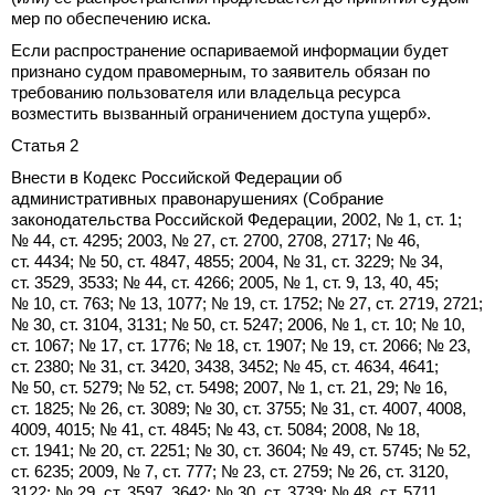
мер по обеспечению иска.
Если распространение оспариваемой информации будет
признано судом правомерным, то заявитель обязан по
требованию пользователя или владельца ресурса
возместить вызванный ограничением доступа ущерб».
Статья 2
Внести в Кодекс Российской Федерации об
административных правонарушениях (Собрание
законодательства Российской Федерации, 2002, № 1, ст. 1;
№ 44, ст. 4295; 2003, № 27, ст. 2700, 2708, 2717; № 46,
ст. 4434; № 50, ст. 4847, 4855; 2004, № 31, ст. 3229; № 34,
ст. 3529, 3533; № 44, ст. 4266; 2005, № 1, ст. 9, 13, 40, 45;
№ 10, ст. 763; № 13, 1077; № 19, ст. 1752; № 27, ст. 2719, 2721;
№ 30, ст. 3104, 3131; № 50, ст. 5247; 2006, № 1, ст. 10; № 10,
ст. 1067; № 17, ст. 1776; № 18, ст. 1907; № 19, ст. 2066; № 23,
ст. 2380; № 31, ст. 3420, 3438, 3452; № 45, ст. 4634, 4641;
№ 50, ст. 5279; № 52, ст. 5498; 2007, № 1, ст. 21, 29; № 16,
ст. 1825; № 26, ст. 3089; № 30, ст. 3755; № 31, ст. 4007, 4008,
4009, 4015; № 41, ст. 4845; № 43, ст. 5084; 2008, № 18,
ст. 1941; № 20, ст. 2251; № 30, ст. 3604; № 49, ст. 5745; № 52,
ст. 6235; 2009, № 7, ст. 777; № 23, ст. 2759; № 26, ст. 3120,
3122; № 29, ст. 3597, 3642; № 30, ст. 3739; № 48, ст. 5711,