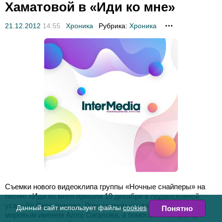
Хаматовой в «Иди ко мне»
21.12.2012
14:55
Хроника
Рубрика:
Хроника
Съемки нового видеоклипа группы «Ночные снайперы» на
песню «Иди ко мне» прошли 19 декабря в подмосковной
усадьбе Середниково. Режиссером стала хореограф с
Данный сайт использует файлы
cookies
Понятно
мировым именем Алла Сигалова, а помогал ей оператор