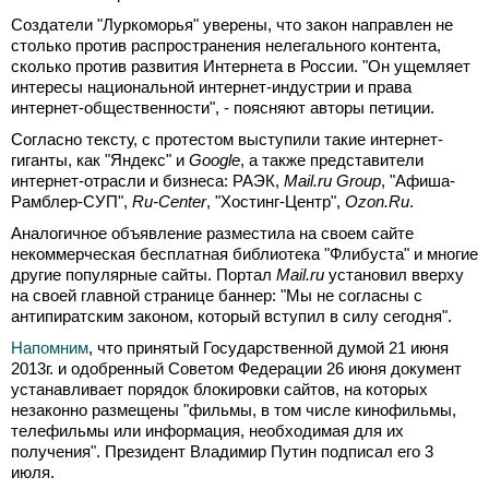
Создатели "Луркоморья" уверены, что закон направлен не
столько против распространения нелегального контента,
сколько против развития Интернета в России. "Он ущемляет
интересы национальной интернет-индустрии и права
интернет-общественности", - поясняют авторы петиции.
Согласно тексту, с протестом выступили такие интернет-
гиганты, как "Яндекс" и
Google
, а также представители
интернет-отрасли и бизнеса: РАЭК,
Mail.ru Group
, "Афиша-
Рамблер-СУП",
Ru-Center
, "Хостинг-Центр",
Ozon.Ru
.
Аналогичное объявление разместила на своем сайте
некоммерческая бесплатная библиотека "Флибуста" и многие
другие популярные сайты. Портал
Mail.ru
установил вверху
на своей главной странице баннер: "Мы не согласны с
антипиратским законом, который вступил в силу сегодня".
Напомним
, что принятый Государственной думой 21 июня
2013г. и одобренный Советом Федерации 26 июня документ
устанавливает порядок блокировки сайтов, на которых
незаконно размещены "фильмы, в том числе кинофильмы,
телефильмы или информация, необходимая для их
получения". Президент Владимир Путин подписал его 3
июля.