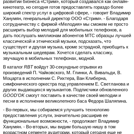
развитии бизнеса «Стрим», который создавался как онлайн-
кинотеатр, но сегодня готов предоставлять гораздо более
широкий спектр услуг в цифровой сфере, - говорит Владимир
Ханумян, генеральный директор ООО «Стрим». - Благодаря
сотрудничеству с фирмой «Мелодия» мы сможем не просто
расширить выбор мелодий для мобильных телефонов, а
дать послушать миллионам абонентов МТС образцы лучшей
классической и этнической музыки, подсказать, что
существует и другая музыка, кроме эстрадной, приобщить к
музыкальным шедеврам. Хочется сделать классику,
звучащую в мобильных телефонах, модной.
В каталог
RBT
войдут 30-секундные отрывки из
произведений П. Чайковского, М. Глинки, А. Вивальди, В.
Моцарта в исполнении С. Рихтера, Ван Клиберна,
симфонического оркестра под управлением Е. Светланова и
других выдающихся музыкантов. Подписчики обновленного
GOOD
’
OK
смогут поставить в качестве своей мелодии и
песни в исполнении великолепного баса Федора Шаляпина.
- Во-первых, мы собираемся улучшить технологию
предоставления услуги, значительно расширив ее
функциональные возможности, - продолжает Владимир
Ханумян. - Во-вторых, мы видим большую нишу в том
возрастном сегменте аудитории, который сегодня еще не