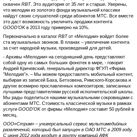
охвачен
RBT
. Это аудитория от 35 лет и старше. Уверены,
что мелодии из золотого фонда музыкальной классики
найдут своих слушателей среди абонентов МТС. Все вместе
это даст возможность увеличить продажи контента
GOOD
’
OK
в 2013 году примерно на 10%.
Первоначально в каталог
RBT
от «Мелодии» войдет более
ста музыкальных звонков. В планах – увеличение контента
за счет народной музыки, произведений для детей.
- Архивы «Мелодии» на сегодняшний день представляют
собой одну из самых больших фонотек в мире, - говорит
Андрей Кричевский, генеральный директор ФГУП «Фирма
"Мелодия"». – Мы можем предоставлять мобильный контент,
выбирая из записей Баха, Бетховена, Римского-Корсакова и
других всемирно прославленных композиторов, записанных
лучшими представителями русской исполнительской школы.
Мы рады поделиться нашими музыкальными сокровищами с
абонентами МТС. Стоимость классической музыки в рамках
услуги
GOOD
’
OK
от фирмы «Мелодия» составит 50 рублей в
месяц.
OOO
«Стрим» – универсальный сервис мультимедийных
развлечений, который был запущен в ОАО МТС в 2009 году.
С июня 2012 года входит в группу компаний АФК