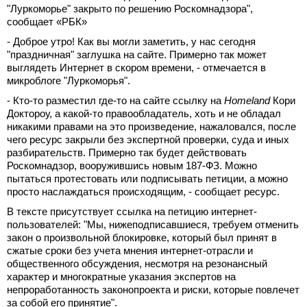
"Луркоморье" закрыто по решению Роскомнадзора",
сообщает «РБК»
- Доброе утро! Как вы могли заметить, у нас сегодня
"праздничная" заглушка на сайте. Примерно так может
выглядеть Интернет в скором времени, - отмечается в
микроблоге "Луркоморья".
- Кто-то разместил где-то на сайте ссылку на
Homeland
Кори
Доктороу, а какой-то правообладатель, хоть и не обладал
никакими правами на это произведение, нажаловался, после
чего ресурс закрыли без экспертной проверки, суда и иных
разбирательств. Примерно так будет действовать
Роскомнадзор, вооружившись новым 187-ФЗ. Можно
пытаться протестовать или подписывать петиции, а можно
просто наслаждаться происходящим, - сообщает ресурс.
В тексте присутствует ссылка на петицию интернет-
пользователей: "Мы, нижеподписавшиеся, требуем отменить
закон о произвольной блокировке, который был принят в
сжатые сроки без учета мнения интернет-отрасли и
общественного обсуждения, несмотря на резонансный
характер и многократные указания экспертов на
непроработанность законопроекта и риски, которые повлечет
за собой его принятие".