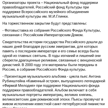
Организаторы проекта – Национальный фонд поддержки
правообладателей, Российский фонд Культуры при
поддержке Всероссийского музейного объединения
музыкальной культуры им. М.И.Глинки.
На торжественном закрытии будут представлены:
- Фотовыставка из собрания Российского Фонда Культуры,
связанная с Российским Императорским Домом.
Свидетельства истории государства Российского дошли до
наших дней благодаря русским эмигрантам, для которых
память о последнем императоре и его семье всегда была
одной из главных святынь. В годы изгнаний и лишений они
сберегли драгоценные реликвии, связанные с венценосной
династией. В 2000 году эти материалы были переданы в
Россию, в собрание Российского Фонда культуры.
- Презентация музыкального альбома - цикла пьес Антона
Рубинштейна «Каменный остров», выпущенного легендарной
«Фирмой Мелодия» при поддержке Национального фонда
поддержки правообладателей. Альбом включает в себя
музыкальные портреты императриц, великих княгинь,
великосветских дам романовской эпохи. Пьесы прозвучат в
живом исполнении известной санкт-петербургской пианистки