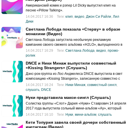
Американский комик и рэпер Lil Dicky выпустил клип на
песню «Pillow Talking».
14.04.2017 16:36
Теги:
клип
,
видео
,
Джон Си Райли
,
Лил
Дики
Светлана Лобода показала «Стерву» в образе
монахини (Видео)
Светлана Лобода запустила необычную рекламную
кампанию своего свежего альбома «H2LO», выпущенного в
конце марта 2017 года.
14.04.2017 16:29
Теги:
Светлана Лобода
,
видео
,
промо-
ролик
DNCE и Ники Минаж выпустили совместный
«Kissing Strangers» (Слушать)
Дэнс-рок-группа из Лос-Анджелеса DNCE выпустила в свет
композицию «Kissing Strangers», записанную совместно с
хип-хоп-исполнительницей Ники Минаж.
14.04.2017 16:24
Теги:
Ники Минаж
,
совместный сингл
,
слушать
,
DNCE
Нуки представила макси-сингл (Слушать)
Солистка группы «Слот» Дария «Нуки» Ставрович 14 апреля
2017 года выпустила сольный мини-альбом «Ау», который
будет представлен 2 июня 2017 года в клубе Red.
14.04.2017 16:10
Теги:
Нуки
,
мини-альбом
,
слушать
Кети Топурия завела своей дочери собственный
инстаграм (Видео)