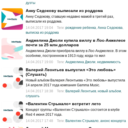
дуэты
Анну Седокову выписали из роддома
Анну Седокову, ставшую недавно мамой в третий раз,
выписали из роддома.
14.04.2017 19:04
Теги:
рождение ребенка
,
Анна Седокова
,
выписка из роддома
Анджелина Джоли купила виллу в Лос-Анжелесе
почти за 25 млн долларов
Анджелина Джоли приобрела виллу в Лос-Анджелесе. В этом
особняке, построенном в 1913 году, когда-то жил
американский режиссер Сесил ДеМилль до своей кончины в
14.04.2017 19:00
Теги:
Анджелина Джоли
,
недвижимость
1959 году.
Валерий Леонтьев выпустил «Это любовь»
(Слушать)
Новый альбом Валерия Леонтьева «Это любовь» выпустила
14 апреля 2017 года компания Gamma Music.
14.04.2017 18:38
Теги:
Валерий Леонтьев
,
новый альбом
,
слушать
«Валентин Стрыкало» встретит лето
Концерт группы «Валентин Стрыкало» состоится в клубе
Red 4 июня 2017 года.
14.04.2017 17:48
Теги:
Валентин Стрыкало
,
анонс концерта