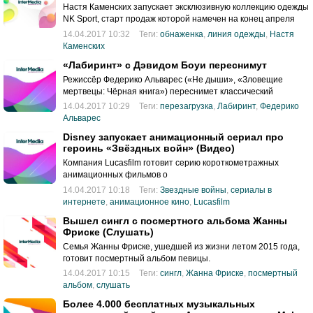
Настя Каменских запускает эксклюзивную коллекцию одежды
NK Sport, старт продаж которой намечен на конец апреля
2017 года.
14.04.2017 10:32
Теги:
обнаженка
,
линия одежды
,
Настя
Каменских
«Лабиринт» с Дэвидом Боуи переснимут
Режиссёр Федерико Альварес («Не дыши», «Зловещие
мертвецы: Чёрная книга») переснимет классический
14.04.2017 10:29
Теги:
перезагрузка
,
Лабиринт
,
Федерико
Альварес
Disney запускает анимационный сериал про
героинь «Звёздных войн» (Видео)
Компания Lucasfilm готовит серию короткометражных
анимационных фильмов о
14.04.2017 10:18
Теги:
Звездные войны
,
сериалы в
интернете
,
анимационное кино
,
Lucasfilm
Вышел сингл с посмертного альбома Жанны
Фриске (Слушать)
Семья Жанны Фриске, ушедшей из жизни летом 2015 года,
готовит посмертный альбом певицы.
14.04.2017 10:15
Теги:
сингл
,
Жанна Фриске
,
посмертный
альбом
,
слушать
Более 4.000 бесплатных музыкальных