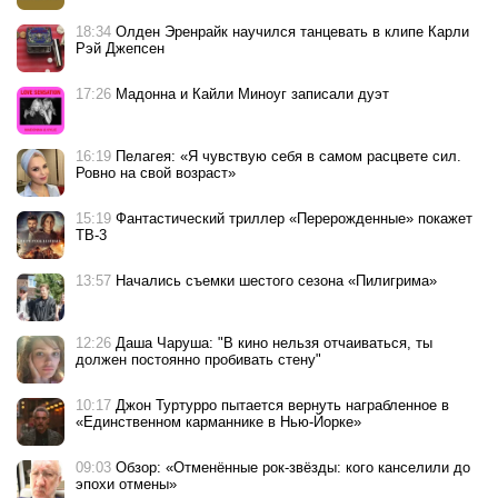
18:34
Олден Эренрайк научился танцевать в клипе Карли
Рэй Джепсен
17:26
Мадонна и Кайли Миноуг записали дуэт
16:19
Пелагея: «Я чувствую себя в самом расцвете сил.
Ровно на свой возраст»
15:19
Фантастический триллер «Перерожденные» покажет
ТВ-3
13:57
Начались съемки шестого сезона «Пилигрима»
12:26
Даша Чаруша: "В кино нельзя отчаиваться, ты
должен постоянно пробивать стену"
10:17
Джон Туртурро пытается вернуть награбленное в
«Единственном карманнике в Нью-Йорке»
09:03
Обзор: «Отменённые рок-звёзды: кого канселили до
эпохи отмены»