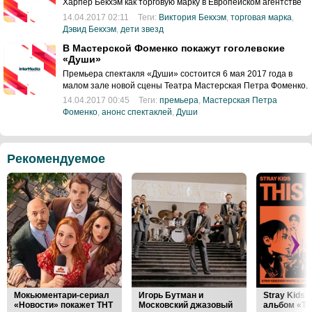
Харпер Бекхэм как торговую марку в Европейском агентстве
по интеллектуальной собственности.
14.04.2017 02:11
Теги:
Виктория Бекхэм
,
торговая марка
,
Дэвид Бекхэм
,
дети звезд
В Мастерской Фоменко покажут гоголевские
«Души»
Премьера спектакля «Души» состоится 6 мая 2017 года в
малом зале новой сцены Театра Мастерская Петра Фоменко.
14.04.2017 00:45
Теги:
премьера
,
Мастерская Петра
Фоменко
,
анонс спектаклей
,
Души
Рекомендуемое
Мокьюментари-сериал
Игорь Бутман и
Stray Kids
«Новости» покажет ТНТ
Московский джазовый
альбом «Th