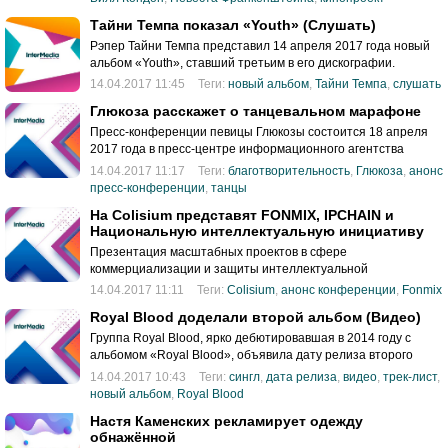
Тайни Темпа показал «Youth» (Слушать)
Рэпер Тайни Темпа представил 14 апреля 2017 года новый
альбом «Youth», ставший третьим в его дискографии.
14.04.2017 11:45
Теги:
новый альбом
,
Тайни Темпа
,
слушать
Глюкоза расскажет о танцевальном марафоне
Пресс-конференции певицы Глюкозы состоится 18 апреля
2017 года в пресс-центре информационного агентства
«Национальная служба новостей».
14.04.2017 11:17
Теги:
благотворительность
,
Глюкоза
,
анонс
пресс-конференции
,
танцы
На Colisium представят FONMIX, IPCHAIN и
Национальную интеллектуальную инициативу
Презентация масштабных проектов в сфере
коммерциализации и защиты интеллектуальной
собственности – Национальной интеллектуальной
14.04.2017 11:11
Теги:
Colisium
,
анонс конференции
,
Fonmix
инициативы и IPCHAIN, а также программного обеспечения
Royal Blood доделали второй альбом (Видео)
для легального фонового вещания FONMIX — состоится в
рамках X международной конференции музыкальной
Группа Royal Blood, ярко дебютировавшая в 2014 году с
индустрии Colisium 21 апреля 2017 года.
альбомом «Royal Blood», объявила дату релиза второго
диска.
14.04.2017 10:43
Теги:
сингл
,
дата релиза
,
видео
,
трек-лист
,
новый альбом
,
Royal Blood
Настя Каменских рекламирует одежду
обнажённой