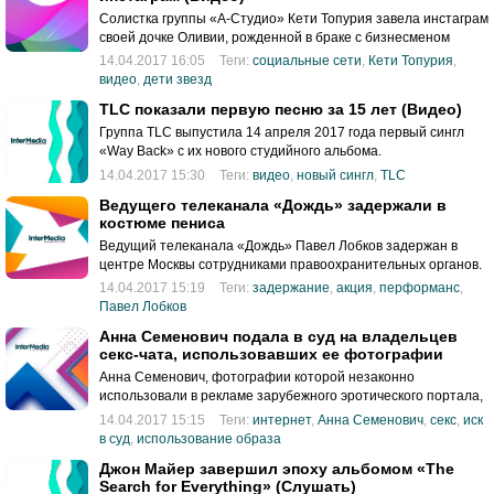
Солистка группы «А-Студио» Кети Топурия завела инстаграм
своей дочке Оливии, рожденной в браке с бизнесменом
Львом Гейхманом, с которым певица уже не живет вместе.
14.04.2017 16:05
Теги:
социальные сети
,
Кети Топурия
,
видео
,
дети звезд
TLC показали первую песню за 15 лет (Видео)
Группа TLC выпустила 14 апреля 2017 года первый сингл
«Way Back» с их нового студийного альбома.
14.04.2017 15:30
Теги:
видео
,
новый сингл
,
TLC
Ведущего телеканала «Дождь» задержали в
костюме пениса
Ведущий телеканала «Дождь» Павел Лобков задержан в
центре Москвы сотрудниками правоохранительных органов.
Мужчина вышел на Арбат одетый в костюм мужских
14.04.2017 15:19
Теги:
задержание
,
акция
,
перформанс
,
гениталий.
Павел Лобков
Анна Семенович подала в суд на владельцев
секс-чата, использовавших ее фотографии
Анна Семенович, фотографии которой незаконно
использовали в рекламе зарубежного эротического портала,
решила судиться с владельцами ресурса.
14.04.2017 15:15
Теги:
интернет
,
Анна Семенович
,
секс
,
иск
в суд
,
использование образа
Джон Майер завершил эпоху альбомом «The
Search for Everything» (Слушать)