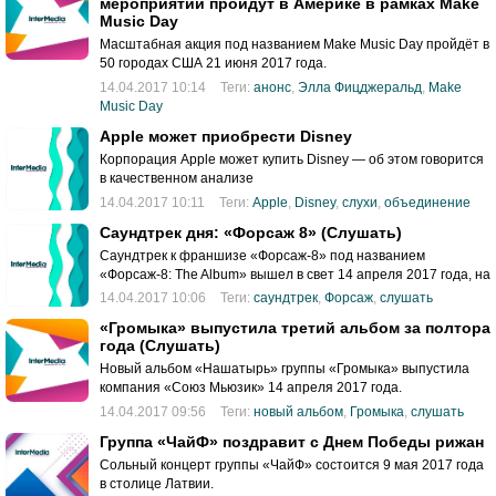
мероприятий пройдут в Америке в рамках Make
Music Day
Масштабная акция под названием Make Music Day пройдёт в
50 городах США 21 июня 2017 года.
14.04.2017 10:14
Теги:
анонс
,
Элла Фицджеральд
,
Make
Music Day
Apple может приобрести Disney
Корпорация Apple может купить Disney — об этом говорится
в качественном анализе
14.04.2017 10:11
Теги:
Apple
,
Disney
,
слухи
,
объединение
Саундтрек дня: «Форсаж 8» (Слушать)
Саундтрек к франшизе «Форсаж-8» под названием
«Форсаж-8: The Album» вышел в свет 14 апреля 2017 года, на
следующий день после премьеры фильма.
14.04.2017 10:06
Теги:
саундтрек
,
Форсаж
,
слушать
«Громыка» выпустила третий альбом за полтора
года (Слушать)
Новый альбом «Нашатырь» группы «Громыка» выпустила
компания «Союз Мьюзик» 14 апреля 2017 года.
14.04.2017 09:56
Теги:
новый альбом
,
Громыка
,
слушать
Группа «ЧайФ» поздравит с Днем Победы рижан
Сольный концерт группы «ЧайФ» состоится 9 мая 2017 года
в столице Латвии.