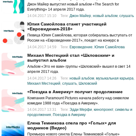
Джон Майер выпустил новый альбом «The Search for
Everything» 14 апреля 2017 года.
14.04.2017 15:10
Теги:
Джон Майер
,
новый альбом
,
слушать
Юлия Самойлова станет участницей
«Евровидения-2018»
Певица Юлия Самойлова, которая собиралась выступать от
России на «Евровидении-2017», поедет на конкурс в
следующем году.
14.04.2017 14:59
Теги:
Евровидение
,
Юлия Самойлова
Михаил Местецкий стал «Шкловским» и
выпустил альбом
Альбом «Это не вам» группы «Шкловский» вышел в свет 14
апреля 2017 года.
14.04.2017 14:26
Теги:
новый альбом
,
музыкальная карьера
,
Михаил Местецкий
,
слушать
,
Шкловский
«Поездка в Америку» получит продолжение
Компания Paramount Pictures начала работу над сиквелом
комедии 1988 года «Поездка в Америку».
14.04.2017 13:31
Теги:
Эдди Мерфи
,
кинопроект
,
сиквелы и
продолжения
,
Поездка в Америку
Елена Темникова спела про «Голых» для
модников (Видео)
Премьера нового сингла Елены Темниковой «Голые»