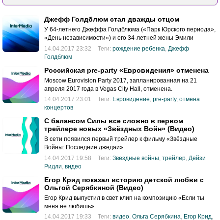
Джефф Голдблюм стал дважды отцом
У 64-летнего Джеффа Голдблюма («Парк Юрского периода»,
«День независимости») и его 34-летней жены Эмили
Ливингстон родился сын.
14.04.2017 23:32
Теги:
рождение ребенка
,
Джефф
Голдблюм
Российская pre-party «Евровидения» отменена
Moscow Eurovision Party 2017, запланированная на 21
апреля 2017 года в Vegas City Hall, отменена.
14.04.2017 23:01
Теги:
Евровидение
,
pre-party
,
отмена
концертов
С балансом Силы все сложно в первом
трейлере новых «Звёздных Войн» (Видео)
В сети появился первый трейлер к фильму «Звёздные
Войны: Последние джедаи»
14.04.2017 19:58
Теги:
Звездные войны
,
трейлер
,
Дейзи
Ридли
,
видео
Егор Крид показал историю детской любви с
Ольгой Серябкиной (Видео)
Егор Крид выпустил в свет клип на композицию «Если ты
меня не любишь».
14.04.2017 19:33
Теги:
видео
,
Ольга Серябкина
,
Егор Крид
,