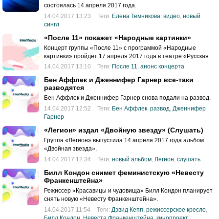
состоялась 14 апреля 2017 года.
14.04.2017 13:23
Теги:
Елена Темникова
,
видео
,
новый
сингл
«После 11» покажет «Народные картинки»
Концерт группы «После 11» с программой «Народные
картинки» пройдёт 17 апреля 2017 года в театре «Русская
песня».
14.04.2017 13:10
Теги:
После 11
,
анонс концерта
Бен Аффлек и Дженнифер Гарнер все-таки
разводятся
Бен Аффлек и Дженнифер Гарнер снова подали на развод.
14.04.2017 12:52
Теги:
Бен Аффлек
,
развод
,
Дженнифер
Гарнер
«Легион» издал «Двойную звезду» (Слушать)
Группа «Легион» выпустила 14 апреля 2017 года альбом
«Двойная звезда».
14.04.2017 12:34
Теги:
новый альбом
,
Легион
,
слушать
Билл Кондон снимет феминистскую «Невесту
Франкенштейна»
Режиссер «Красавицы и чудовища» Билл Кондон планирует
снять новую «Невесту Франкенштейна».
14.04.2017 11:54
Теги:
Дэвид Кепп
,
режиссерское кресло
,
Билл Кондон
,
Невеста Франкенштейна
,
кинопроект