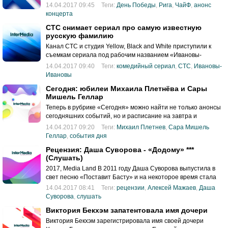
14.04.2017 09:45
Теги:
День Победы
,
Рига
,
ЧайФ
,
анонс
концерта
СТС снимает сериал про самую известную
русскую фамилию
Канал СТС и студия Yellow, Black and White приступили к
съемкам сериала под рабочим названием «Ивановы-
Ивановы».
14.04.2017 09:40
Теги:
комедийный сериал
,
СТС
,
Ивановы-
Ивановы
Сегодня: юбилеи Михаила Плетнёва и Сары
Мишель Геллар
Теперь в рубрике «Сегодня» можно найти не только анонсы
сегодняшних событий, но и расписание на завтра и
послезавтра. 14 апреля 2017 года
14.04.2017 09:20
Теги:
Михаил Плетнев
,
Сара Мишель
Геллар
,
события дня
Рецензия: Даша Суворова - «Додому» ***
(Слушать)
2017, Media Land В 2011 году Даша Суворова выпустила в
свет песню «Поставит Басту» и на некоторое время стала
героиней поколения.
14.04.2017 08:41
Теги:
рецензии
,
Алексей Мажаев
,
Даша
Суворова
,
слушать
Виктория Бекхэм запатентовала имя дочери
Виктория Бекхэм зарегистрировала имя своей дочери