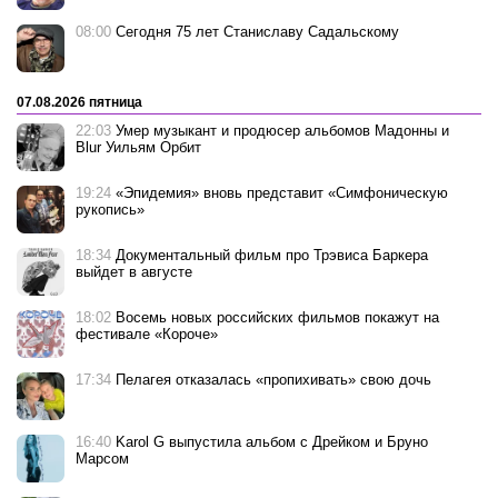
08:00
Сегодня 75 лет Станиславу Садальскому
07.08.2026 пятница
22:03
Умер музыкант и продюсер альбомов Мадонны и
Blur Уильям Орбит
19:24
«Эпидемия» вновь представит «Симфоническую
рукопись»
18:34
Документальный фильм про Трэвиса Баркера
выйдет в августе
18:02
Восемь новых российских фильмов покажут на
фестивале «Короче»
17:34
Пелагея отказалась «пропихивать» свою дочь
16:40
Karol G выпустила альбом с Дрейком и Бруно
Марсом