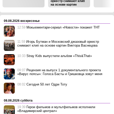
оркестр снимают клип
на основе картин
Виктора Васнецова
‹
›
09.08.2026 воскресенье
12:59
Мокьюментари-сериал «Новости» покажет ТНТ
11:59
Игорь Бутман и Московский джазовый оркестр
снимают клип на основе картин Виктора Васнецова
10:33
Stray Kids выпустили альбом «This&That»
09:07
Рецензия на выпуск 1 документального проекта
«Вирус попсы»: Голоса Басты и Гришковца зовут меня
08:02
Сегодня 50 лет Одри Тоту
08.08.2026 суббота
19:39
Герои фильмов и мультфильмов исполнили
«Владимирский централ»