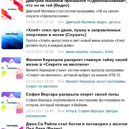
Дмитрий Маликов признался «Одноклассникам»,
что он не гей (Видео)
Дмитрий Маликов стал гостем программы «ОК на связи»
соцсети «Одноклассники».
14.04.2017 17:10
Теги:
Дмитрий Маликов
,
видео
,
цитаты
«Хлеб» спел про движ, пушку и заправленные
спортивки в носки (Слушать)
Группа «Хлеб» выпустила в свет новый мини-альбом «Хлеб
должен быть в каждом доме».
14.04.2017 16:56
Теги:
мини-альбом
,
слушать
,
Хлеб
Филипп Киркоров раскроет главную тайну своей
жизни в «Секрете на миллион»
Филипп Киркоров станет гостем нового выпуска программы
«Секрет на миллион», который выйдет на канале НТВ 15
апреля 2017 года.
14.04.2017 16:50
Теги:
Филипп Киркоров
,
анонс программы
,
Секрет на миллион
София Вергара раскрыла секрет своей попы
София Вергара опубликовала в инстаграме фотографию из
отпуска, который проводит в Майами.
14.04.2017 16:48
Теги:
отпуск
,
София Вергара
,
фигура
,
упражнения
Джон Си Райли стал богом и поговорил с мозгом
Лил Дики (Видео)