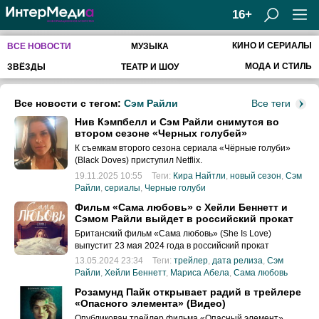
16+
КИНО И СЕРИАЛЫ
ВСЕ НОВОСТИ
МУЗЫКА
МОДА И СТИЛЬ
ЗВЁЗДЫ
ТЕАТР И ШОУ
Все новости с тегом:
Сэм Райли
Все теги
Нив Кэмпбелл и Сэм Райли снимутся во
втором сезоне «Черных голубей»
К съемкам второго сезона сериала «Чёрные голуби»
(Black Doves) приступил Netflix.
19.11.2025 10:55
Теги:
Кира Найтли
,
новый сезон
,
Сэм
Райли
,
сериалы
,
Черные голуби
Фильм «Сама любовь» с Хейли Беннетт и
Сэмом Райли выйдет в российский прокат
Британский фильм «Сама любовь» (She Is Love)
выпустит 23 мая 2024 года в российский прокат
кинокомпания TenLetters.
13.05.2024 23:34
Теги:
трейлер
,
дата релиза
,
Сэм
Райли
,
Хейли Беннетт
,
Мариса Абела
,
Сама любовь
Розамунд Пайк открывает радий в трейлере
«Опасного элемента» (Видео)
Опубликован трейлер фильма «Опасный элемент»,