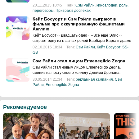
голливудском ремейке культового аниме
20.11.2015 10:45
Теги:
Сэм Райли
,
кинозлодеи
,
роль
,
переговоры
,
Призрак в доспехах
Кейт Босуорт и Сэм Рэйли сыграют в
фильме про оккупированную фашистами
Англию
Кейт Босуорт («Двадцать одно», «Всё ещё Элис»)
сыграет одну из главных ролей Барбары Барга в драме
под названием «SS-GB», которая снимается для
02.10.2015 18:34
Теги:
Сэм Райли
,
Кейт Босуорт
,
SS-
телеканала BBC.
GB
Сэм Райли стал лицом Ermenegildo Zegna
Сэм Райли стал новым лицом Ermenegildo Zegna,
сменив на посту своего коллегу Джейми Дорнана.
30.05.2014 21:34
Теги:
рекламная кампания
,
Сэм
Райли
,
Ermenegildo Zegna
Рекомендуемое