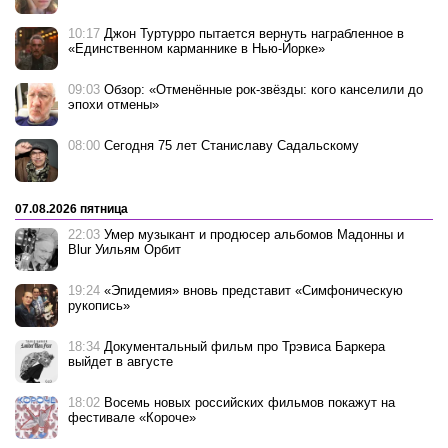
10:17
Джон Туртурро пытается вернуть награбленное в
«Единственном карманнике в Нью-Йорке»
09:03
Обзор: «Отменённые рок-звёзды: кого канселили до
эпохи отмены»
08:00
Сегодня 75 лет Станиславу Садальскому
07.08.2026 пятница
22:03
Умер музыкант и продюсер альбомов Мадонны и
Blur Уильям Орбит
19:24
«Эпидемия» вновь представит «Симфоническую
рукопись»
18:34
Документальный фильм про Трэвиса Баркера
выйдет в августе
18:02
Восемь новых российских фильмов покажут на
фестивале «Короче»