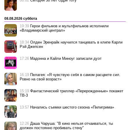
08:02
Сегодня 50 лет Одри Тоту
08.08.2026 суббота
19:39
Герои фильмов и мультфильмов исполнили
«Владимирский централ»
18:34
Олден Эренрайк научился танцевать в клипе Карли
Рэй Джепсен
17:26
Мадонна и Кайли Миноуг записали дуэт
16:19
Пелагея: «Я чувствую себя в самом расцвете сил.
Ровно на свой возраст»
15:19
Фантастический триллер «Перерожденные» покажет
ТВ-3
13:57
Начались съемки шестого сезона «Пилигрима»
12:26
Даша Чаруша: "В кино нельзя отчаиваться, ты
должен постоянно пробивать стену"