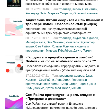
рассказывающий о жизни и работе Марии Кюри.
18.03.2020 18:46
Теги:
трейлер
,
видео
,
Сэм Райли
,
Розамунд Пайк
,
Маржан Сатрапи
,
Опасный элемент
Анджелина Джоли ссорится с Эль Фаннинг в
трейлере новой «Малефисенты» (Видео)
Кинокомпания Disney опубликовала первый
официальный трейлер фильма «Малефисента:
Владычица тьмы»
08.07.2019 18:17
Теги:
трейлер
,
Анджелина Джоли
,
Малефисента
,
Эль Фаннинг
,
Чиветель Эджиофор
,
видео
,
Сэм Райли
,
Хоаким Роннинг
,
сиквелы и
продолжения
,
Мишель Пфайфер
,
Джуно Темпл
«Гордость и предубеждение и зомби»:
Любовь на фоне зомби-апокалипсиса ***
Пресс-показ комедийной хоррор-драмы «Гордость и
предубеждение и зомби» (Pride and Prejudice and
Zombies, США
17.02.2016 07:21
Теги:
рецензии
,
хоррор
,
Джек
Хьюстон
,
Сэм Райли
,
Лена Хиди
,
Гордость и
предубеждение и зомби
,
Берр Стирс
,
Чарльз Дэнс
,
Лили Джеймс
,
Артем Мельников
,
мэшап
Сэм Райли претендует на роль злодея в
«Призраке в доспехах»
Сэм Райли, сыгравший ворона Диаваля в
«Малефисенте», примеряет на себя роль злодея в