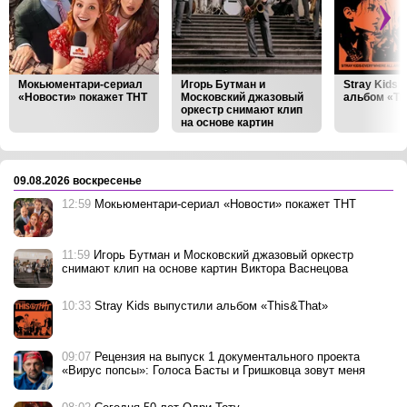
Мокьюментари-сериал
Игорь Бутман и
Stray Kids
«Новости» покажет ТНТ
Московский джазовый
альбом «Th
оркестр снимают клип
на основе картин
Виктора Васнецова
‹
›
09.08.2026 воскресенье
12:59
Мокьюментари-сериал «Новости» покажет ТНТ
11:59
Игорь Бутман и Московский джазовый оркестр
снимают клип на основе картин Виктора Васнецова
10:33
Stray Kids выпустили альбом «This&That»
09:07
Рецензия на выпуск 1 документального проекта
«Вирус попсы»: Голоса Басты и Гришковца зовут меня