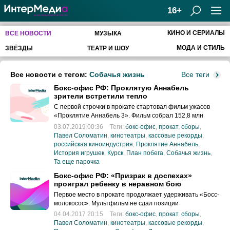
16+
КИНО И СЕРИАЛЫ
ВСЕ НОВОСТИ
МУЗЫКА
МОДА И СТИЛЬ
ЗВЁЗДЫ
ТЕАТР И ШОУ
Все новости с тегом:
Собачья жизнь
Все теги
Бокс-офис РФ: Проклятую Аннабель
зрители встретили тепло
С первой строчки в прокате стартовал фильм ужасов
«Проклятие Аннабель 3». Фильм собрал 152,8 млн
рублей
03.07.2019 00:36
Теги:
бокс-офис
,
прокат
,
сборы
,
Павел Соломатин
,
кинотеатры
,
кассовые рекорды
,
российская киноиндустрия
,
Проклятие Аннабель
,
История игрушек
,
Курск
,
План побега
,
Собачья жизнь
,
Та еще парочка
Бокс-офис РФ: «Призрак в доспехах»
проиграл ребенку в неравном бою
Первое место в прокате продолжает удерживать «Босс-
молокосос». Мультфильм не сдал позиции
04.04.2017 20:15
Теги:
бокс-офис
,
прокат
,
сборы
,
Павел Соломатин
,
кинотеатры
,
кассовые рекорды
,