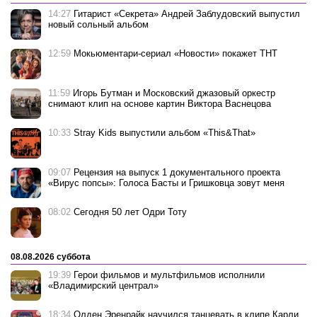
14:27
Гитарист «Секрета» Андрей Заблудовский выпустил
новый сольный альбом
12:59
Мокьюментари-сериал «Новости» покажет ТНТ
11:59
Игорь Бутман и Московский джазовый оркестр
снимают клип на основе картин Виктора Васнецова
10:33
Stray Kids выпустили альбом «This&That»
09:07
Рецензия на выпуск 1 документального проекта
«Вирус попсы»: Голоса Басты и Гришковца зовут меня
08:02
Сегодня 50 лет Одри Тоту
08.08.2026 суббота
19:39
Герои фильмов и мультфильмов исполнили
«Владимирский централ»
18:34
Олден Эренрайк научился танцевать в клипе Карли