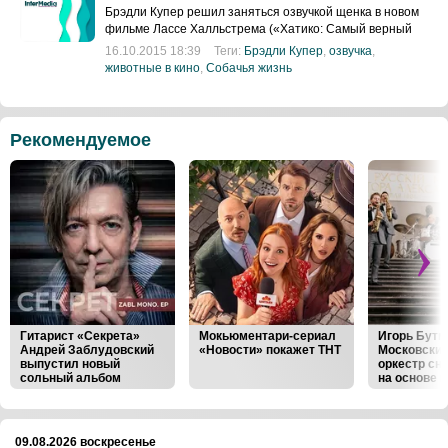
Брэдли Купер решил заняться озвучкой щенка в новом
фильме Лассе Халльстрема («Хатико: Самый верный
друг»
16.10.2015 18:39
Теги:
Брэдли Купер
,
озвучка
,
животные в кино
,
Собачья жизнь
Рекомендуемое
Гитарист «Секрета»
Мокьюментари-сериал
Игорь Бутм
Андрей Заблудовский
«Новости» покажет ТНТ
Московски
выпустил новый
оркестр сн
сольный альбом
на основе к
Виктора Ва
‹
›
09.08.2026 воскресенье