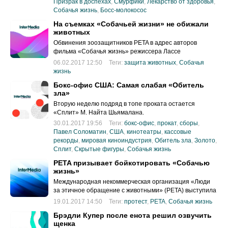
Призрак в доспехах
,
Смурфики
,
Лекарство от здоровья
,
Собачья жизнь
,
Босс-молокосос
На съемках «Собачьей жизни» не обижали
животных
Обвинения зоозащитников PETA в адрес авторов
фильма «Собачья жизнь» режиссера Лассе
Халльстрема оказались беспочвенными.
06.02.2017 12:50
Теги:
защита животных
,
Собачья
жизнь
Бокс-офис США: Самая слабая «Обитель
зла»
Вторую неделю подряд в топе проката остается
«Сплит» М. Найта Шьямалана.
30.01.2017 19:56
Теги:
бокс-офис
,
прокат
,
сборы
,
Павел Соломатин
,
США
,
кинотеатры
,
кассовые
рекорды
,
мировая киноиндустрия
,
Обитель зла
,
Золото
,
Сплит
,
Скрытые фигуры
,
Собачья жизнь
PETA призывает бойкотировать «Собачью
жизнь»
Международная некоммерческая организация «Люди
за этичное обращение с животными» (PETA) выступила
с критикой картины «Собачья жизнь» Лассе
19.01.2017 14:50
Теги:
протест
,
PETA
,
Собачья жизнь
Халльстрема, которая выйдет на российские экраны 30
Брэдли Купер после енота решил озвучить
марта 2017 года.
щенка