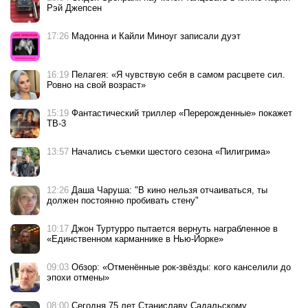
Рэй Джепсен
17:26
Мадонна и Кайли Миноуг записали дуэт
16:19
Пелагея: «Я чувствую себя в самом расцвете сил.
Ровно на свой возраст»
15:19
Фантастический триллер «Перерожденные» покажет
ТВ-3
13:57
Начались съемки шестого сезона «Пилигрима»
12:26
Даша Чаруша: "В кино нельзя отчаиваться, ты
должен постоянно пробивать стену"
10:17
Джон Туртурро пытается вернуть награбленное в
«Единственном карманнике в Нью-Йорке»
09:03
Обзор: «Отменённые рок-звёзды: кого канселили до
эпохи отмены»
08:00
Сегодня 75 лет Станиславу Садальскому