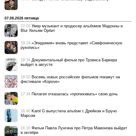
07.08.2026 пятница
22:03
Умер музыкант и продюсер альбомов Мадонны и
Blur Уильям Орбит
19:24
«Эпидемия» вновь представит «Симфоническую
рукопись»
18:34
Документальный фильм про Трэвиса Баркера
выйдет в августе
18:02
Восемь новых российских фильмов покажут на
фестивале «Короче»
17:34
Пелагея отказалась «пропихивать» свою дочь
16:40
Karol G выпустила альбом с Дрейком и Бруно
Марсом
16:16
Фильм Павла Лунгина про Петра Мамонова выйдет
в октябре