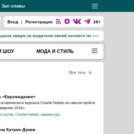
Зал славы
Вход
|
Регистрация
16+
а замуж за водителя своей коллеги по сериалу «Тед Лассо»
И ШОУ
МОДА И СТИЛЬ
Все теги
на «Евровидение»
сатирического журнала Charlie Hebdo не смогли пройти
видение-2016».
я шутка
,
Charlie Hebdo
,
карикатура
 на Катрин Денев