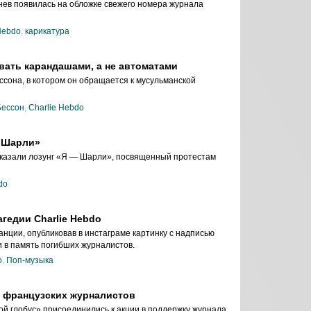
нев появилась на обложке свежего номера журнала
Hebdo
,
карикатура
вать карандашами, а не автоматами
ссона, в котором он обращается к мусульманской
Бессон
,
Charlie Hebdo
 Шарли»
казали лозунг «Я — Шарли», посвященный протестам
do
гедии Charlie Hebdo
нции, опубликовав в инстаграме картинку с надписью
и в память погибших журналистов.
o
,
Поп-музыка
ь французских журналистов
й глобус» присоединились к акции в поддержку журнала