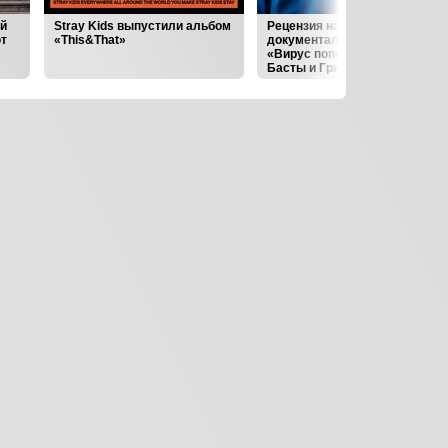
ий
Stray Kids выпустили альбом
Рецензия на выпуск 1
т
«This&That»
документального проекта
«Вирус попсы»: Голоса
Басты и Гришковца зовут
меня