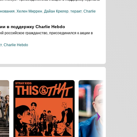
знования
,
Хелен Миррен
,
Дайан Крюгер
,
теракт
,
Charlie
ии в поддержку Charlie Hebdo
й российское гражданство, присоединился к акции в
т
,
Charlie Hebdo