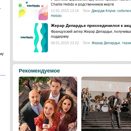
Charlie Hebdo и родственников жертв
ь
12.01.2015 13:16
Теги:
Джордж Клуни
,
соболе
Hebdo
Жерар Депардье присоединился к акц
Французский актер Жерар Депардье, получивши
поддержку
08.01.2015 23:22
Теги:
Жерар Депардье
,
терак
му
Рекомендуемое