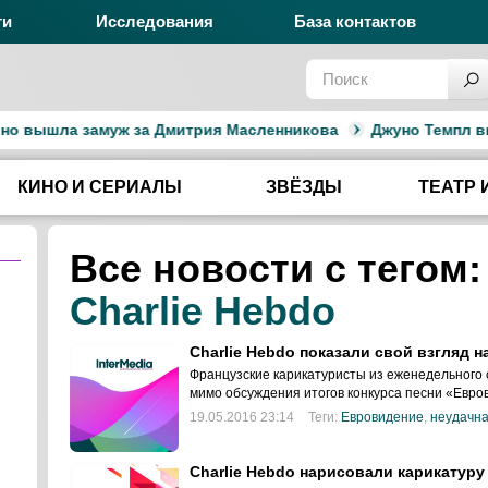
ги
Исследования
База контактов
 вышла замуж за Дмитрия Масленникова
Джуно Темпл вышл
КИНО И СЕРИАЛЫ
ЗВЁЗДЫ
ТЕАТР 
Все новости с тегом:
Charlie Hebdo
Charlie Hebdo показали свой взгляд 
Французские карикатуристы из еженедельного 
мимо обсуждения итогов конкурса песни «Евро
19.05.2016 23:14
Теги:
Евровидение
,
неудачна
Charlie Hebdo нарисовали карикатуру