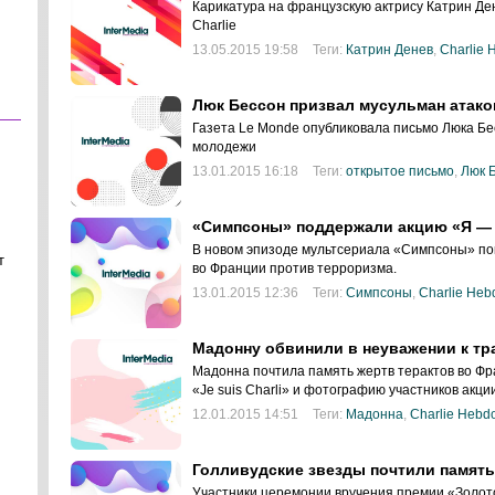
Карикатура на французскую актрису Катрин Де
Charlie
13.05.2015 19:58
Теги:
Катрин Денев
,
Charlie 
Люк Бессон призвал мусульман атако
Газета Le Monde опубликовала письмо Люка Бе
молодежи
13.01.2015 16:18
Теги:
открытое письмо
,
Люк 
«Симпсоны» поддержали акцию «Я —
В новом эпизоде мультсериала «Симпсоны» по
т
во Франции против терроризма.
13.01.2015 12:36
Теги:
Симпсоны
,
Charlie Heb
Мадонну обвинили в неуважении к тра
Мадонна почтила память жертв терактов во Фра
«Je suis Charli» и фотографию участников акци
12.01.2015 14:51
Теги:
Мадонна
,
Charlie Hebd
Голливудские звезды почтили памят
Участники церемонии вручения премии «Золото