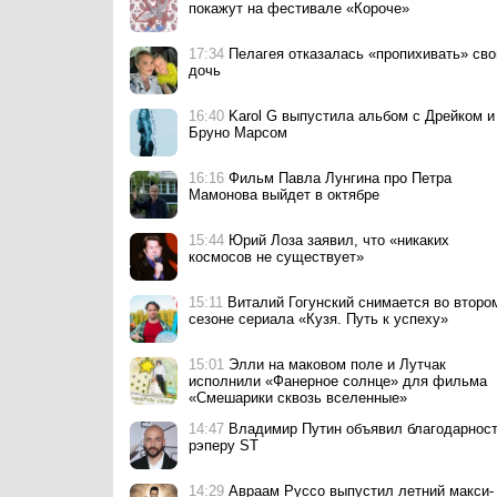
покажут на фестивале «Короче»
иноуг
Пелагея: «Я чувствую себя в
Фантастический трилл
самом расцвете сил. Ровно
«Перерожденные» пок
17:34
Пелагея отказалась «пропихивать» св
на свой возраст»
ТВ-3
дочь
16:40
Karol G выпустила альбом с Дрейком и
Бруно Марсом
16:16
Фильм Павла Лунгина про Петра
Мамонова выйдет в октябре
15:44
Юрий Лоза заявил, что «никаких
космосов не существует»
15:11
Виталий Гогунский снимается во второ
сезоне сериала «Кузя. Путь к успеху»
15:01
Элли на маковом поле и Лутчак
исполнили «Фанерное солнце» для фильма
«Смешарики сквозь вселенные»
14:47
Владимир Путин объявил благодарнос
рэперу ST
14:29
Авраам Руссо выпустил летний макси-