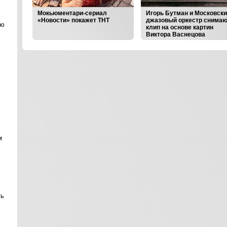
ер
Мокьюментари-сериал
Игорь Бутман и Московск
ажет
«Новости» покажет ТНТ
джазовый оркестр снимаю
ою
клип на основе картин
Виктора Васнецова
‹
›
м
ть