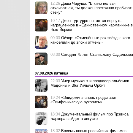
12:26
Даша Чаруша: "В кино нельзя
отчаиваться, ты должен постоянно пробиват
стену"
10:17
Джон Туртурро пытается вернуть
награбленное в «Единственном карманнике в
Нью-Йорке»
09:03
Обзор: «Отменённые рок-звёзды: кого
канселили до эпохи отмены»
08:00
Сегодня 75 лет Станиславу Садальско
07.08.2026 пятница
22:03
Умер музыкант и продюсер альбомов
Мадонны и Blur Уильям Орбит
19:24
«Эпидемия» вновь представит
«Симфоническую рукопись»
18:34
Документальный фильм про Трэвиса
Баркера выйдет в августе
18:02
Восемь новых российских фильмов