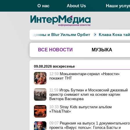
О нас
About Us
Наши услу
альбомов Мадонны и Blur Уильям Орбит
Клава Кока тайно
ВСЕ НОВОСТИ
МУЗЫКА
09.08.2026 воскресенье
12:59
Мокьюментари-сериал «Новости»
покажет ТНТ
11:59
Игорь Бутман и Московский джазовый
оркестр снимают клип на основе картин
Виктора Васнецова
10:33
Stray Kids выпустили альбом
«This&That»
09:07
Рецензия на выпуск 1 документального
проекта «Вирус попсы»: Голоса Басты и