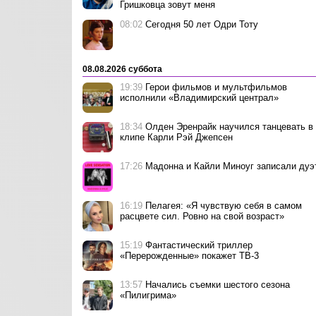
Гришковца зовут меня
08:02
Сегодня 50 лет Одри Тоту
08.08.2026 суббота
19:39
Герои фильмов и мультфильмов
исполнили «Владимирский централ»
18:34
Олден Эренрайк научился танцевать в
клипе Карли Рэй Джепсен
17:26
Мадонна и Кайли Миноуг записали дуэ
16:19
Пелагея: «Я чувствую себя в самом
расцвете сил. Ровно на свой возраст»
15:19
Фантастический триллер
«Перерожденные» покажет ТВ-3
13:57
Начались съемки шестого сезона
«Пилигрима»