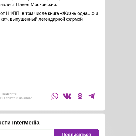
налист Павел Московский.
 от НФПП, в том числе книга «Жизнь одна…» и
ыка», выпущенный легендарной фирмой
- выделите
ент текста и нажмите
сти InterMedia
Подписаться