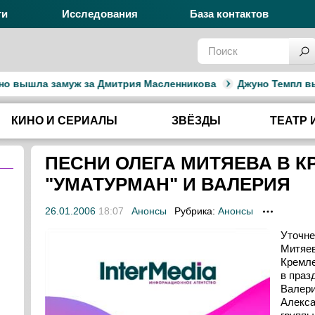
ги
Исследования
База контактов
шла замуж за Дмитрия Масленникова
Джуно Темпл вышла за
КИНО И СЕРИАЛЫ
ЗВЁЗДЫ
ТЕАТР 
ПЕСНИ ОЛЕГА МИТЯЕВА В 
"УМАТУРМАН" И ВАЛЕРИЯ
26.01.2006
18:07
Анонсы
Рубрика:
Анонсы
Уточне
Митяев
Кремле
в праз
Валери
Алекса