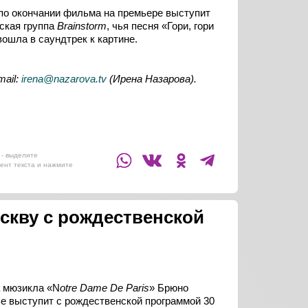
по окончании фильма на премьере выступит
ская группа
Brainstorm
, чья песня «Гори, гори
вошла в саундтрек к картине.
mail:
irena@nazarova.tv
(Ирена Назарова).
- выделите
ент текста и нажмите
скву с рождественской
 мюзикла «N
otre
Dame
De
Paris
» Брюно
е выступит с рождественской программой 30