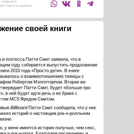
- выделите
ент текста и нажмите
жение своей книги
 и поэтесса Патти Смит заявила, что в
щем году собирается выпустить продолжение
книги 2010 года «Просто дети». В книге
зывалось о взаимоотношениях певицы с
афом Робертом Мэпплторпом. Вторая же
 утверждает Патти Смит, будет «больше про
», в ней будет идти речь о ее браке с
стом
MC5
Фредом Смитом.
ервью
Billboard
Патти Смит сообщила, что у нее
 много историй о настоящем рок-н-ролльном
жизни.
ю, у меня имеется история получше, чем секс,
ики и рок-н-ролл. Благодаря последнему, я