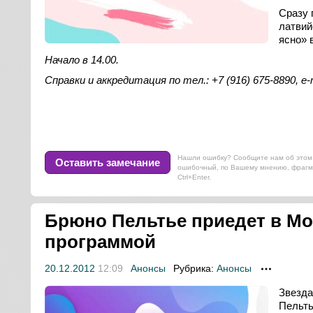
Сразу 
латвий
ясно» 
Начало в 14.00.
Справки и аккредитация по тел.: +7 (916) 675-8890,
e-
Нашли ошибку? Сообщите нам об этом 
Оставить замечание
ошибочный, по Вашему мнению, фрагм
Ctrl+Enter.
Брюно Пельтье приедет в Мо
программой
20.12.2012
12:09
Анонсы
Рубрика:
Анонсы
Звезда
Пельть