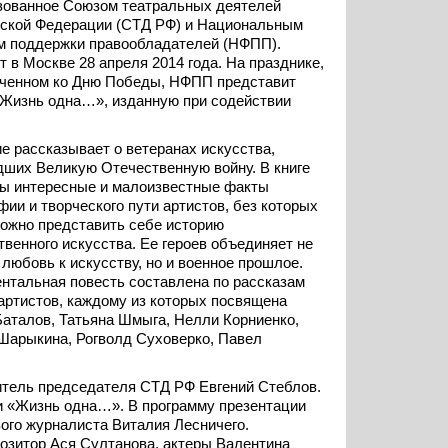
зованное Союзом театральных деятелей
ской Федерации (СТД РФ) и Национальным
 поддержки правообладателей (НФПП).
т в Москве 28 апреля 2014 года. На празднике,
ченном ко Дню Победы, НФПП представит
«Жизнь одна…», изданную при содействии
е рассказывает о ветеранах искусства,
ших Великую Отечественную войну. В книге
ы интересные и малоизвестные факты
фии и творческого пути артистов, без которых
ожно представить себе историю
твенного искусства. Ее героев объединяет не
 любовь к искусству, но и военное прошлое.
нтальная повесть составлена по рассказам
артистов, каждому из которых посвящена
Баталов, Татьяна Шмыга, Нелли Корниенко,
Шарыкина, Рогволд Суховерко, Павел
итель председателя СТД РФ Евгений Стеблов.
ги «Жизнь одна…». В программу презентации
вого журналиста Виталия Лесничего.
позитор Ася Султанова, актеры Валентина