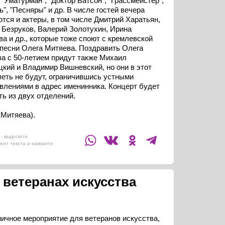
 "Уматурман", "Доктор Ватсон", "Грассмейстер",
ь", "Песняры" и др. В числе гостей вечера
тся и актеры, в том числе Дмитрий Харатьян,
 Безруков, Валерий Золотухин, Ирина
а и др., которые тоже споют с кремлевской
песни Олега Митяева. Поздравить Олега
а с 50-летием придут также Михаил
кий и Владимир Вишневский, но они в этот
петь не будут, ограничившись устными
влениями в адрес именинника. Концерт будет
ть из двух отделений.
 Митяева).
- выделите
ент текста и нажмите
 ветеранах искусства
ичное мероприятие для ветеранов искусства,