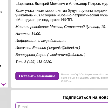
Шарыкина, Дмитрий Межевич и Александр Петров, жур
Всем участникам мероприятия будут вручены подарки
ою
уникальный
CD
-сборник «Военно-патриотическая муз
«Мелодия» при поддержке НФПП.
Место проведения: Москва, Страстной бульвар, 10.
Начало в 14.00.
Информация и аккредитация:
Исхакова Евгения (
evgenia
@cfund.ru )
Винокурова Дарья (
vinokurova
@cfund.ru )
Тел.: 8 (499) 418-0220.
м
Нашли ошибку? Сообщите нам об этом 
Оставить замечание
ошибочный, по Вашему мнению, фрагм
Ctrl+Enter.
ть
Подписаться на ново