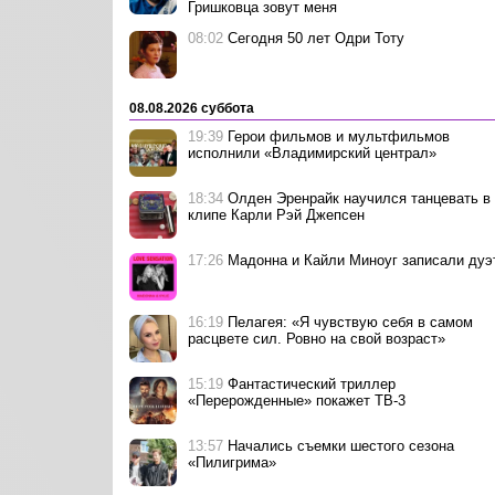
Гришковца зовут меня
08:02
Сегодня 50 лет Одри Тоту
08.08.2026 суббота
19:39
Герои фильмов и мультфильмов
исполнили «Владимирский централ»
18:34
Олден Эренрайк научился танцевать в
клипе Карли Рэй Джепсен
17:26
Мадонна и Кайли Миноуг записали дуэ
16:19
Пелагея: «Я чувствую себя в самом
расцвете сил. Ровно на свой возраст»
15:19
Фантастический триллер
«Перерожденные» покажет ТВ-3
13:57
Начались съемки шестого сезона
«Пилигрима»