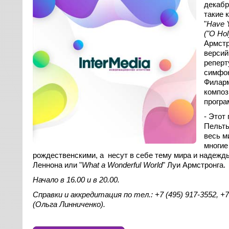
декабр
такие 
"
Have
ем
("O Hol
Армстр
версий
реперт
симфон
н
Филарм
композ
програ
- Этот
Пельть
весь м
многие
рождественскими, а несут в себе тему мира и надежд
и
Леннона или "
What a Wonderful World
" Луи Армстронга.
Начало в 16.00 и в 20.00.
Справки и аккредитация по тел.: +7 (495) 917-3552, +7
(Ольга Линниченко).
6