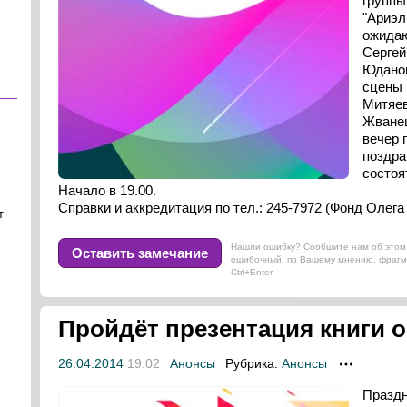
группы
"Ариэл
ожидаю
Сергей
Юданов
сцены 
Митяев
Жванец
вечер 
поздра
состоя
Начало в 19.00.
Справки и аккредитация по тел.: 245-7972 (Фонд Олега
т
Нашли ошибку? Сообщите нам об этом 
Оставить замечание
ошибочный, по Вашему мнению, фрагм
Ctrl+Enter.
Пройдёт презентация книги о
26.04.2014
19:02
Анонсы
Рубрика:
Анонсы
Праздн