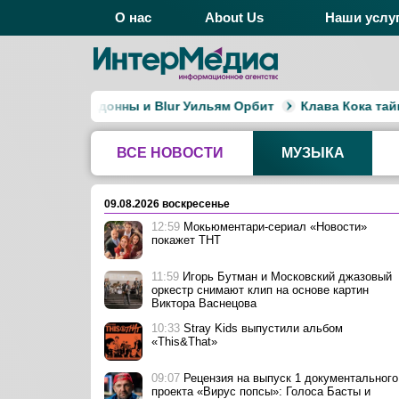
О нас
About Us
Наши услу
бомов Мадонны и Blur Уильям Орбит
Клава Кока тайно вы
ВСЕ НОВОСТИ
МУЗЫКА
09.08.2026 воскресенье
12:59
Мокьюментари-сериал «Новости»
покажет ТНТ
11:59
Игорь Бутман и Московский джазовый
оркестр снимают клип на основе картин
Виктора Васнецова
10:33
Stray Kids выпустили альбом
«This&That»
09:07
Рецензия на выпуск 1 документального
проекта «Вирус попсы»: Голоса Басты и