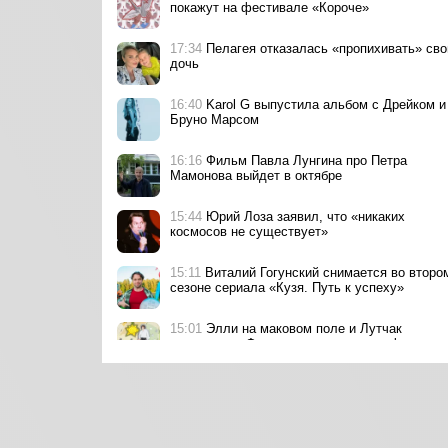
покажут на фестивале «Короче»
17:34
Пелагея отказалась «пропихивать» св
дочь
16:40
Karol G выпустила альбом с Дрейком и
Бруно Марсом
16:16
Фильм Павла Лунгина про Петра
Мамонова выйдет в октябре
15:44
Юрий Лоза заявил, что «никаких
космосов не существует»
15:11
Виталий Гогунский снимается во второ
сезоне сериала «Кузя. Путь к успеху»
15:01
Элли на маковом поле и Лутчак
исполнили «Фанерное солнце» для фильма
«Смешарики сквозь вселенные»
14:47
Владимир Путин объявил благодарнос
рэперу ST
14:29
Авраам Руссо выпустил летний макси-