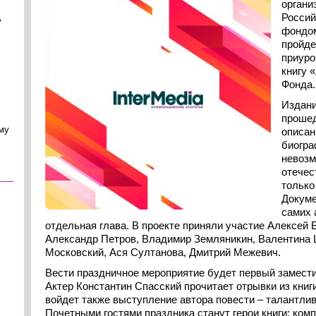
органи
Россий
ь
фондом
пройде
приуро
книгу 
Фонда.
Издани
прошед
му
описан
биогра
невозм
отечес
только
Докуме
самих 
отдельная глава. В проекте приняли участие Алексей 
Александр Петров, Владимир Земляникин, Валентина 
Московский, Ася Султанова, Дмитрий Межевич.
Вести праздничное мероприятие будет первый замест
Актер Константин Спасский прочитает отрывки из кни
войдет также выступление автора повести – талантли
Почетными гостями праздника станут герои книги: ком