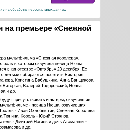
сие на обработку персональных данных
ся на премьере «Снежной
ра мультфильма «Снежная королева»,
ю роль в котором озвучила певица Нюша,
тся в кинотеатре «Октябрь» 23 декабря. Ее
 с детьми собираются посетить Виктория
ганова, Кристина Бабушкина, Анна Банщикова,
 Виторган, Валерий Тодоровский, Нонна
ва и др.
 будут присутствовать и актеры, озвучившие
 мультфильме - певица Нюша, озвучившая
 Тролль - Иван Охлобыстин, Снежная Королева
на Тюнина, Король - Юрий Стоянов,
атель - Дмитрий Нагиев и дочь Атаманши –
рзамасова и др.