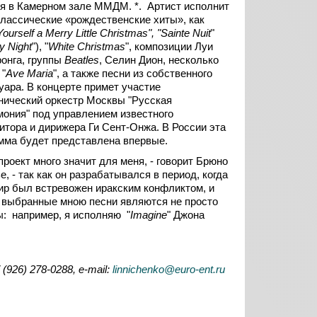
я в Камерном зале ММДМ. *. Артист исполнит
классические «рождественские хиты», как
Yourself a Merry Little Christmas", "Sainte Nuit
"
y Night
"), "
White Christmas
", композиции Луи
онга, группы
Beatles
, Селин Дион, несколько
 "
Ave Maria
", а также песни из собственного
уара. В концерте примет участие
ический оркестр Москвы "Русская
ония" под управлением известного
итора и дирижера Ги Сент-Онжа. В России эта
мма будет представлена впервые.
 проект много значит для меня, - говорит Брюно
е, - так как он разрабатывался в период, когда
ир был встревожен иракским конфликтом, и
 выбранные мною песни являются не просто
ы: например, я исполняю "
Imagine
" Джона
 (926) 278-0288,
e-
mail:
linnichenko@euro-ent.ru