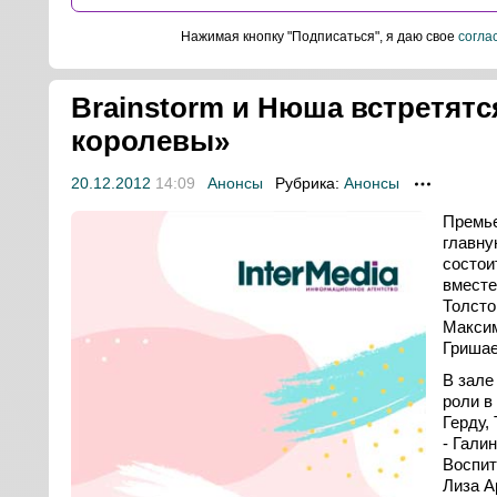
Нажимая кнопку "Подписаться", я даю свое
согла
-
Brainstorm и Нюша встретят
королевы»
20.12.2012
14:09
Анонсы
Рубрика:
Анонсы
Премье
главну
состои
вместе
Толсто
и
Максим
Гришае
нг
В зале
роли в
Герду,
ты
- Гали
Воспит
Лиза А