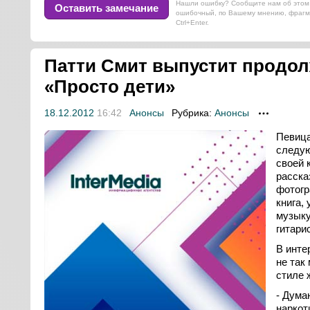
Нашли ошибку? Сообщите нам об этом 
Оставить замечание
ошибочный, по Вашему мнению, фрагм
Ctrl+Enter.
Патти Смит выпустит продол
«Просто дети»
18.12.2012
16:42
Анонсы
Рубрика:
Анонсы
Певица
следую
своей 
расска
фотогр
книга,
музыку
гитари
В инт
не так
стиле 
- Дума
наркот