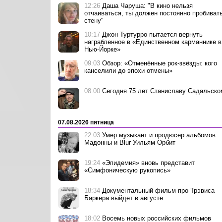
12:26
Даша Чаруша: "В кино нельзя
отчаиваться, ты должен постоянно пробиват
стену"
10:17
Джон Туртурро пытается вернуть
награбленное в «Единственном карманнике в
Нью-Йорке»
09:03
Обзор: «Отменённые рок-звёзды: кого
канселили до эпохи отмены»
08:00
Сегодня 75 лет Станиславу Садальско
07.08.2026 пятница
22:03
Умер музыкант и продюсер альбомов
Мадонны и Blur Уильям Орбит
19:24
«Эпидемия» вновь представит
«Симфоническую рукопись»
18:34
Документальный фильм про Трэвиса
Баркера выйдет в августе
18:02
Восемь новых российских фильмов