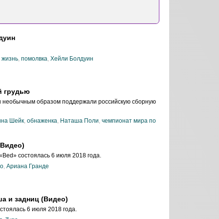
дуин
 жизнь
,
помолвка
,
Хейли Болдуин
й грудью
и необычным образом поддержали российскую сборную
на Шейк
,
обнаженка
,
Наташа Поли
,
чемпионат мира по
(Видео)
Bed» состоялась 6 июля 2018 года.
ео
,
Ариана Гранде
ша и задниц (Видео)
стоялась 6 июля 2018 года.