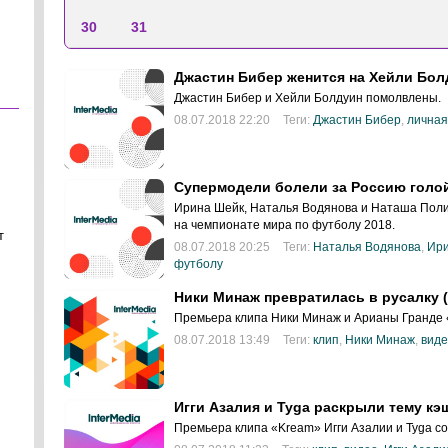
30
31
Джастин Бибер женится на Хейли Бол
Джастин Бибер и Хейли Болдуин помолвлены.
08.07.2018 22:20
Теги:
Джастин Бибер
,
личная
Супермодели болели за Россию голо
Ирина Шейк, Наталья Водянова и Наташа Пол
на чемпионате мира по футболу 2018.
т
08.07.2018 20:25
Теги:
Наталья Водянова
,
Ири
футболу
Ники Минаж превратилась в русалку 
Премьера клипа Ники Минаж и Арианы Гранде «
08.07.2018 13:49
Теги:
клип
,
Ники Минаж
,
вид
Игги Азалия и Tyga раскрыли тему кэ
Премьера клипа «Kream» Игги Азалии и Tyga со