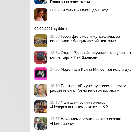
Гришковца зовут меня
08:02
Сегодня 50 лет Одри Тоту
08.08.2026 суббота
19:39
Герои фильмов и мультфильмов
исполнили «Владимирский централ»
18:34
Олден Эренрайк научился танцевать в
клипе Карли Рэй Джепсен
17:26
Мадонна и Кайли Миноуг записали дуэ
16:19
Пелагея: «Я чувствую себя в самом
расцвете сил. Ровно на свой возраст»
15:19
Фантастический триллер
«Перерожденные» покажет ТВ-3
13:57
Начались съемки шестого сезона
«Пилигрима»