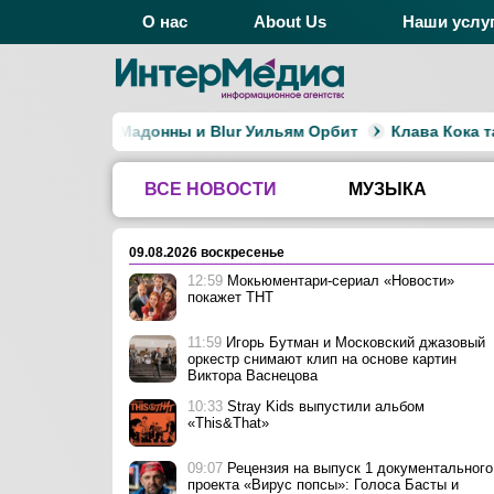
О нас
About Us
Наши услу
р альбомов Мадонны и Blur Уильям Орбит
Клава Кока тай
ВСЕ НОВОСТИ
МУЗЫКА
09.08.2026 воскресенье
12:59
Мокьюментари-сериал «Новости»
покажет ТНТ
11:59
Игорь Бутман и Московский джазовый
оркестр снимают клип на основе картин
Виктора Васнецова
10:33
Stray Kids выпустили альбом
«This&That»
09:07
Рецензия на выпуск 1 документального
проекта «Вирус попсы»: Голоса Басты и