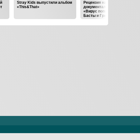
ий
Stray Kids выпустили альбом
Рецензия на выпуск 1
т
«This&That»
документального проекта
«Вирус попсы»: Голоса
Басты и Гришковца зовут
меня