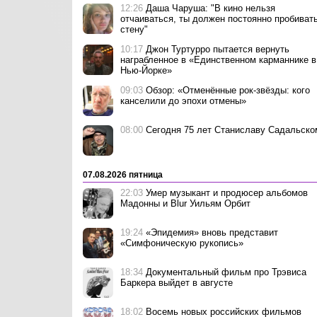
12:26
Даша Чаруша: "В кино нельзя
отчаиваться, ты должен постоянно пробиват
стену"
10:17
Джон Туртурро пытается вернуть
награбленное в «Единственном карманнике в
Нью-Йорке»
09:03
Обзор: «Отменённые рок-звёзды: кого
канселили до эпохи отмены»
08:00
Сегодня 75 лет Станиславу Садальско
07.08.2026 пятница
22:03
Умер музыкант и продюсер альбомов
Мадонны и Blur Уильям Орбит
19:24
«Эпидемия» вновь представит
«Симфоническую рукопись»
18:34
Документальный фильм про Трэвиса
Баркера выйдет в августе
18:02
Восемь новых российских фильмов