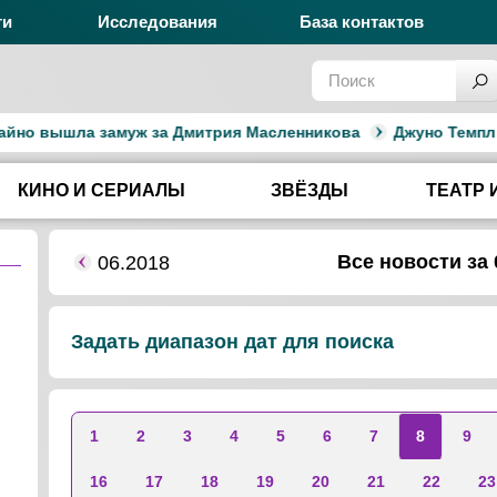
ги
Исследования
База контактов
но вышла замуж за Дмитрия Масленникова
Джуно Темпл вы
КИНО И СЕРИАЛЫ
ЗВЁЗДЫ
ТЕАТР 
Все новости за 
06.2018
Задать диапазон дат для поиска
1
2
3
4
5
6
7
8
9
16
17
18
19
20
21
22
23