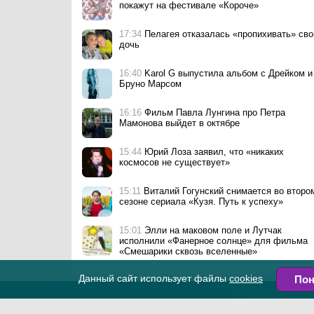
покажут на фестивале «Короче»
иноуг
Пелагея: «Я чувствую себя в
Фантастический трилл
самом расцвете сил. Ровно
«Перерожденные» пок
на свой возраст»
ТВ-3
17:34
Пелагея отказалась «пропихивать» св
дочь
16:40
Karol G выпустила альбом с Дрейком и
Бруно Марсом
16:16
Фильм Павла Лунгина про Петра
Мамонова выйдет в октябре
15:44
Юрий Лоза заявил, что «никаких
космосов не существует»
15:11
Виталий Гогунский снимается во второ
сезоне сериала «Кузя. Путь к успеху»
15:01
Элли на маковом поле и Лутчак
исполнили «Фанерное солнце» для фильма
«Смешарики сквозь вселенные»
14:47
Владимир Путин объявил благодарнос
Данный сайт использует файлы
cookies
Пон
рэперу ST
14:29
Авраам Руссо выпустил летний макси-