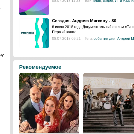
08.07.2018 11:23
Теги:
клип
,
видео
,
Игги Азали
ь
Сегодня: Андрею Мягкову - 80
8 июля 2018 года Документальный фильм «Тиш
Первый канал.
08.07.2018 09:21
Теги:
события дня
,
Андрей М
му
Рекомендуемое