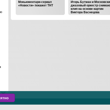
ер
Мокьюментари-сериал
Игорь Бутман и Московск
ажет
«Новости» покажет ТНТ
джазовый оркестр снимаю
клип на основе картин
ою
Виктора Васнецова
‹
›
м
ть
ятно