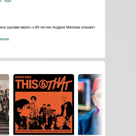
я
,
Tyga
ину шагами меря» к 80-летию Андрея Мягкова покажет
ягков