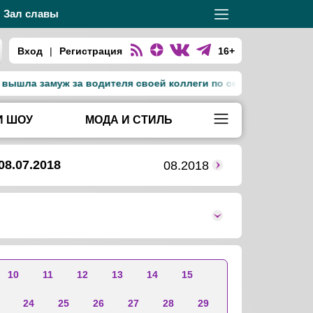
Зал славы
Вход
|
Регистрация
16+
шла замуж за водителя своей коллеги по сериалу «Тед Лассо
И ШОУ
МОДА И СТИЛЬ
08.07.2018
08.2018
10
11
12
13
14
15
24
25
26
27
28
29