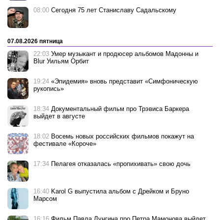
08:00
Сегодня 75 лет Станиславу Садальскому
07.08.2026 пятница
22:03
Умер музыкант и продюсер альбомов Мадонны и
Blur Уильям Орбит
19:24
«Эпидемия» вновь представит «Симфоническую
рукопись»
18:34
Документальный фильм про Трэвиса Баркера
выйдет в августе
18:02
Восемь новых российских фильмов покажут на
фестивале «Короче»
17:34
Пелагея отказалась «пропихивать» свою дочь
16:40
Karol G выпустила альбом с Дрейком и Бруно
Марсом
16:16
Фильм Павла Лунгина про Петра Мамонова выйдет