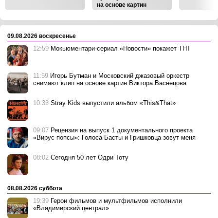
на основе картин
Виктора Васнецова
‹
›
09.08.2026 воскресенье
12:59
Мокьюментари-сериал «Новости» покажет ТНТ
11:59
Игорь Бутман и Московский джазовый оркестр
снимают клип на основе картин Виктора Васнецова
10:33
Stray Kids выпустили альбом «This&That»
09:07
Рецензия на выпуск 1 документального проекта
«Вирус попсы»: Голоса Басты и Гришковца зовут меня
08:02
Сегодня 50 лет Одри Тоту
08.08.2026 суббота
19:39
Герои фильмов и мультфильмов исполнили
«Владимирский централ»