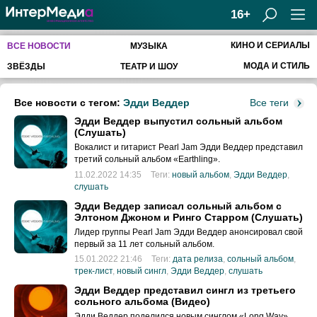
16+
КИНО И СЕРИАЛЫ
ВСЕ НОВОСТИ
МУЗЫКА
МОДА И СТИЛЬ
ЗВЁЗДЫ
ТЕАТР И ШОУ
Все новости с тегом:
Эдди Веддер
Все теги
Эдди Веддер выпустил сольный альбом
(Слушать)
Вокалист и гитарист Pearl Jam Эдди Веддер представил
третий сольный альбом «Earthling».
11.02.2022 14:35
Теги:
новый альбом
,
Эдди Веддер
,
слушать
Эдди Веддер записал сольный альбом с
Элтоном Джоном и Ринго Старром (Слушать)
Лидер группы Pearl Jam Эдди Веддер анонсировал свой
первый за 11 лет сольный альбом.
15.01.2022 21:46
Теги:
дата релиза
,
сольный альбом
,
трек-лист
,
новый сингл
,
Эдди Веддер
,
слушать
Эдди Веддер представил сингл из третьего
сольного альбома (Видео)
Эдди Веддер поделился новым синглом «Long Way»,