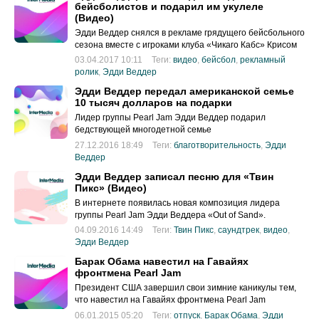
бейсболистов и подарил им укулеле
(Видео)
Эдди Веддер снялся в рекламе грядущего бейсбольного
сезона вместе с игроками клуба «Чикаго Кабс» Крисом
Брайантом и Энтони Ризо.
03.04.2017 10:11
Теги:
видео
,
бейсбол
,
рекламный
ролик
,
Эдди Веддер
Эдди Веддер передал американской семье
10 тысяч долларов на подарки
Лидер группы Pearl Jam Эдди Веддер подарил
бедствующей многодетной семье
27.12.2016 18:49
Теги:
благотворительность
,
Эдди
Веддер
Эдди Веддер записал песню для «Твин
Пикс» (Видео)
В интернете появилась новая композиция лидера
группы Pearl Jam Эдди Веддера «Out of Sand».
04.09.2016 14:49
Теги:
Твин Пикс
,
саундтрек
,
видео
,
Эдди Веддер
Барак Обама навестил на Гавайях
фронтмена Pearl Jam
Президент США завершил свои зимние каникулы тем,
что навестил на Гавайях фронтмена Pearl Jam
06.01.2015 05:20
Теги:
отпуск
,
Барак Обама
,
Эдди