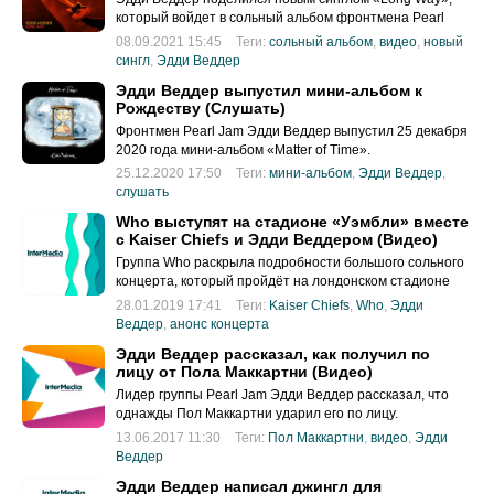
который войдет в сольный альбом фронтмена Pearl
Jam «Earthling».
08.09.2021 15:45
Теги:
сольный альбом
,
видео
,
новый
сингл
,
Эдди Веддер
Эдди Веддер выпустил мини-альбом к
Рождеству (Слушать)
Фронтмен Pearl Jam Эдди Веддер выпустил 25 декабря
2020 года мини-альбом «Matter of Time».
25.12.2020 17:50
Теги:
мини-альбом
,
Эдди Веддер
,
слушать
Who выступят на стадионе «Уэмбли» вместе
с Kaiser Chiefs и Эдди Веддером (Видео)
Группа Who раскрыла подробности большого сольного
концерта, который пройдёт на лондонском стадионе
«Уэмбли» 6 июля 2019 года.
28.01.2019 17:41
Теги:
Kaiser Chiefs
,
Who
,
Эдди
Веддер
,
анонс концерта
Эдди Веддер рассказал, как получил по
лицу от Пола Маккартни (Видео)
Лидер группы Pearl Jam Эдди Веддер рассказал, что
однажды Пол Маккартни ударил его по лицу.
13.06.2017 11:30
Теги:
Пол Маккартни
,
видео
,
Эдди
Веддер
Эдди Веддер написал джингл для