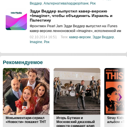
Веддер
,
Альтернатива/хардкор/панк
,
Рок
Эдди Веддер выпустил кавер-версию
«Imagine», чтобы объединить Израиль и
Палестину
Фронтмен Pearl Jam Эдди Веддер выпустил на iTunes
кавер-версию ленноновской «Imagine», исполненной им
на португальском фестивале
02.10.2014 16:51
Теги:
кавер-версии
,
Эдди Веддер
,
Imagine
,
Рок
Рекомендуемое
Мокьюментари-сериал
Игорь Бутман и
Stray Kids
«Новости» покажет ТНТ
Московский джазовый
альбом «Th
оркестр снимают клип