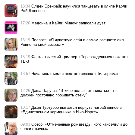
18:34
Олден Эренрайк научился танцевать в клипе Карли
Рэй Джепсен
17:26
Мадонна и Кайли Миноуг записали дуэт
16:19
Пелагея: «Я чувствую себя в самом расцвете сил.
Ровно на свой возраст»
15:19
Фантастический триллер «Перерожденные» покажет
ТВ-3
13:57
Начались съемки шестого сезона «Пилигрима»
12:26
Даша Чаруша: "В кино нельзя отчаиваться, ты
должен постоянно пробивать стену"
10:17
Джон Туртурро пытается вернуть награбленное в
«Единственном карманнике в Нью-Йорке»
09:03
Обзор: «Отменённые рок-звёзды: кого канселили до
эпохи отмены»