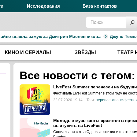
ги
Исследования
База контактов
но вышла замуж за Дмитрия Масленникова
Джуно Темпл вы
КИНО И СЕРИАЛЫ
ЗВЁЗДЫ
ТЕАТР 
Все новости с тегом
LiveFest Summer перенесен на будущи
Фестиваль LiveFest Summer в этом году не сост
22.07.2020 19:14
Теги:
перенос
,
анонс фестив
Молодые музыканты сразятся в прям
выступить на LiveFest
Социальная сеть «Одноклассники» и платформа