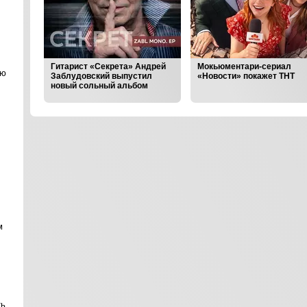
себя в
Гитарист «Секрета» Андрей
Мокьюментари-сериал
ою
овно
Заблудовский выпустил
«Новости» покажет ТНТ
новый сольный альбом
‹
›
м
ть