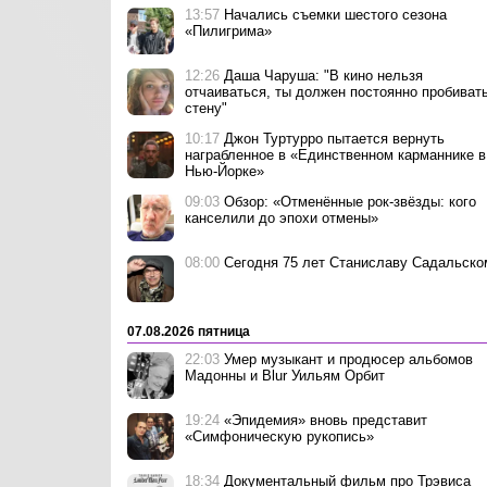
13:57
Начались съемки шестого сезона
«Пилигрима»
12:26
Даша Чаруша: "В кино нельзя
отчаиваться, ты должен постоянно пробиват
стену"
10:17
Джон Туртурро пытается вернуть
награбленное в «Единственном карманнике в
Нью-Йорке»
09:03
Обзор: «Отменённые рок-звёзды: кого
канселили до эпохи отмены»
08:00
Сегодня 75 лет Станиславу Садальско
07.08.2026 пятница
22:03
Умер музыкант и продюсер альбомов
Мадонны и Blur Уильям Орбит
19:24
«Эпидемия» вновь представит
«Симфоническую рукопись»
18:34
Документальный фильм про Трэвиса