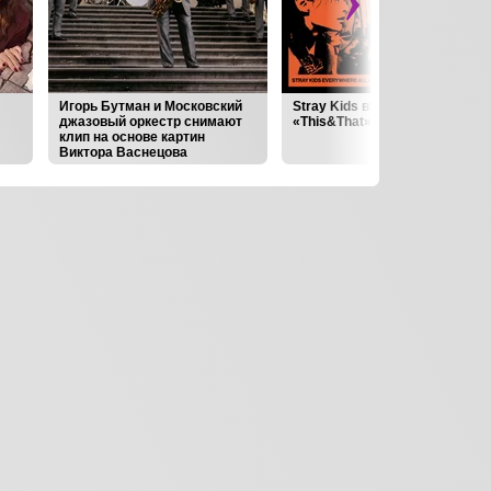
Игорь Бутман и Московский
Stray Kids выпустили альбом
джазовый оркестр снимают
«This&That»
клип на основе картин
Виктора Васнецова