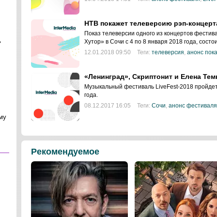
НТВ покажет телеверсию рэп-концерт
Показ телеверсии одного из концертов фестива
ь
Хутор» в Сочи с 4 по 8 января 2018 года, сост
12.01.2018 09:50
Теги:
телеверсия
,
анонс пок
«Ленинград», Скриптонит и Елена Тем
Музыкальный фестиваль LiveFest-2018 пройдет 
года.
08.12.2017 16:05
Теги:
Сочи
,
анонс фестиваля
му
Рекомендуемое