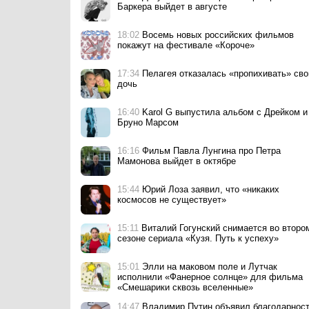
Баркера выйдет в августе
18:02
Восемь новых российских фильмов
покажут на фестивале «Короче»
учился
Мадонна и Кайли Миноуг
Пелагея: «Я чувствую 
17:34
Пелагея отказалась «пропихивать» св
Карли Рэй
записали дуэт
самом расцвете сил. Р
дочь
на свой возраст»
16:40
Karol G выпустила альбом с Дрейком и
Бруно Марсом
16:16
Фильм Павла Лунгина про Петра
Мамонова выйдет в октябре
15:44
Юрий Лоза заявил, что «никаких
космосов не существует»
15:11
Виталий Гогунский снимается во второ
сезоне сериала «Кузя. Путь к успеху»
15:01
Элли на маковом поле и Лутчак
исполнили «Фанерное солнце» для фильма
«Смешарики сквозь вселенные»
14:47
Владимир Путин объявил благодарнос