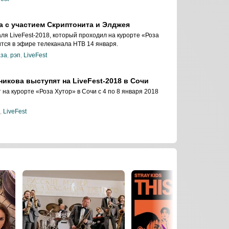
а с участием Скриптонита и Элджея
ля LiveFest-2018, который проходил на курорте «Роза
оится в эфире телеканала НТВ 14 января.
аза
,
рэп
,
LiveFest
никова выступят на LiveFest-2018 в Сочи
на курорте «Роза Хутор» в Сочи с 4 по 8 января 2018
,
LiveFest