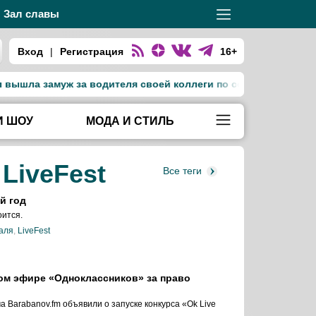
Зал славы
Вход
|
Регистрация
16+
шла замуж за водителя своей коллеги по сериалу «Тед Лассо
И ШОУ
МОДА И СТИЛЬ
:
LiveFest
Все теги
й год
оится.
аля
,
LiveFest
ом эфире «Одноклассников» за право
 Barabanov.fm объявили о запуске конкурса «Ok Live