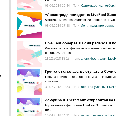
Bands».
03.06.2019 15:44
Теги:
Одноклассники
,
отбор
,
«Ленинград» приедет на LiveFest Sum
Фестиваль LiveFest Summer-2019 пройдет в Сочи
08.05.2019 17:38
Теги:
Ленинград
,
программа
,
Live Fest соберет в Сочи рэперов и п
Фестиваль разноформатной музыки Live Fest про
января 2019 года.
11.12.2018 13:13
Теги:
анонс фестиваля
,
LiveF
Гречка отказалась выступать в Сочи
т
Певица Гречка отказалась выступать на одном
соцсетях.
31.07.2018 19:33
Теги:
отказ от участия
,
LiveF
Земфира и Therr Maitz отправятся на 
Музыкальный фестиваль LiveFest Summer состои
года.
16.04.2018 14:31
Теги:
анонс фестиваля
,
LiveF