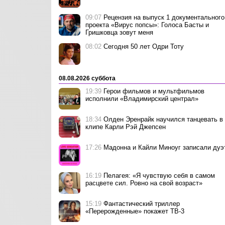
09:07
Рецензия на выпуск 1 документального
проекта «Вирус попсы»: Голоса Басты и
Гришковца зовут меня
08:02
Сегодня 50 лет Одри Тоту
08.08.2026 суббота
19:39
Герои фильмов и мультфильмов
исполнили «Владимирский централ»
18:34
Олден Эренрайк научился танцевать в
клипе Карли Рэй Джепсен
17:26
Мадонна и Кайли Миноуг записали дуэ
16:19
Пелагея: «Я чувствую себя в самом
расцвете сил. Ровно на свой возраст»
15:19
Фантастический триллер
«Перерожденные» покажет ТВ-3