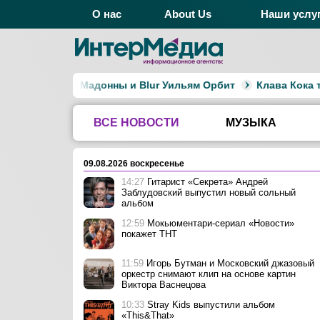
О нас
About Us
Наши услу
р альбомов Мадонны и Blur Уильям Орбит
Клава Кока тай
ВСЕ НОВОСТИ
МУЗЫКА
09.08.2026 воскресенье
14:27
Гитарист «Секрета» Андрей
Заблудовский выпустил новый сольный
альбом
12:59
Мокьюментари-сериал «Новости»
покажет ТНТ
11:59
Игорь Бутман и Московский джазовый
оркестр снимают клип на основе картин
Виктора Васнецова
10:33
Stray Kids выпустили альбом
«This&That»