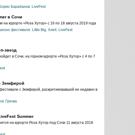
Борис Барабанов
,
LiveFest
mer в Сочи
 на курорте «Роза Хутор» с 16 по 18 августа 2019 года
анонс фестиваля
,
Little Big
,
Хлеб
,
LiveFest
оп-звезд
йдет в Сочи, на горном курорте «Роза Хутор» с 4 по 7
est
 с Земфирой
 фестивале с Земфирой, раскритиковавшей ее недавно в
est
,
Гречка
LiveFest Summer
тся на курорте Роза Хутор под Сочи 11 августа 2018
est