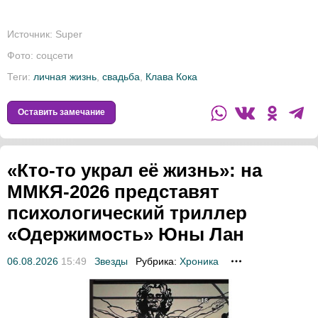
Источник:
Super
Фото: соцсети
Теги:
личная жизнь
,
свадьба
,
Клава Кока
Оставить замечание
«Кто-то украл её жизнь»: на
ММКЯ-2026 представят
психологический триллер
«Одержимость» Юны Лан
06.08.2026
15:49
Звезды
Рубрика:
Хроника