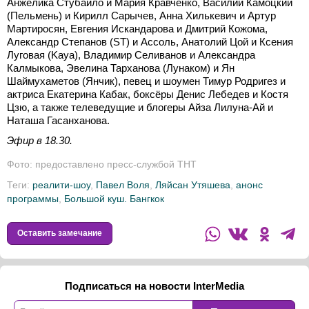
Анжелика Стубайло и Мария Кравченко, Василий Камоцкий
(Пельмень) и Кирилл Сарычев, Анна Хилькевич и Артур
Мартиросян, Евгения Искандарова и Дмитрий Кожома,
Александр Степанов (ST) и Ассоль, Анатолий Цой и Ксения
Луговая (Kaya), Владимир Селиванов и Александра
Калмыкова, Эвелина Тарханова (Лунаком) и Ян
Шаймухаметов (Янчик), певец и шоумен Тимур Родригез и
актриса Екатерина Кабак, боксёры Денис Лебедев и Костя
Цзю, а также телеведущие и блогеры Айза Лилуна-Ай и
Наташа Гасанханова.
Эфир в 18.30.
Фото: предоставлено пресс-службой ТНТ
Теги:
реалити-шоу
,
Павел Воля
,
Ляйсан Утяшева
,
анонс
программы
,
Большой куш. Бангкок
Оставить замечание
Подписаться на новости InterMedia