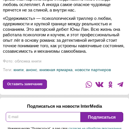
любовь ослепляет. А иногда самое опасное чудовище
прячется не за спиной, а внутри нас.
«Одержимость» — психологический триллер о любви,
одержимости и хрупкой границе между реальностью и
сознанием. Это авторский дебют Юны Лан. Всю жизнь она
работала психологом и коучем, и этот профессиональный
опыт лёг в основу романа: за детективной интригой стоит
точное понимание того, как устроены навязчивые состояния,
созависимость и механизмы самообмана.
Фото: обложка книги
Теги:
книги
,
анонс
,
книжная ярмарка
,
новости партнеров
Оставить замечание
Подписаться на новости InterMedia
Подписаться
Нажимая кнопку "Подписаться", я даю свое
согласие на обработку персональных