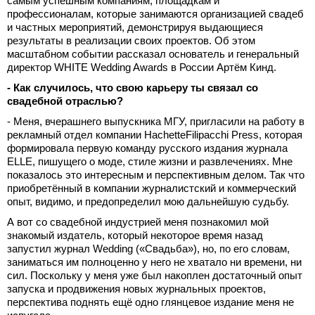
самым успешным компаниям, площадкам и
профессионалам, которые занимаются организацией свадеб
и частных мероприятий, демонстрируя выдающиеся
результаты в реализации своих проектов. Об этом
масштабном событии рассказал основатель и генеральный
директор WHITE Wedding Awards в России Артём Кинд.
- Как случилось, что свою карьеру ты связал со
свадебной отраслью?
- Меня, вчерашнего выпускника МГУ, пригласили на работу в
рекламный отдел компании HachetteFilipacchi Press, которая
формировала первую команду русского издания журнала
ELLE, пишущего о моде, стиле жизни и развлечениях. Мне
показалось это интересным и перспективным делом. Так что
приобретённый в компании журналистский и коммерческий
опыт, видимо, и предопределил мою дальнейшую судьбу.
А вот со свадебной индустрией меня познакомил мой
знакомый издатель, который некоторое время назад
запустил журнал Wedding («Свадьба»), но, по его словам,
заниматься им полноценно у него не хватало ни времени, ни
сил. Поскольку у меня уже был накоплен достаточный опыт
запуска и продвижения новых журнальных проектов,
перспектива поднять ещё одно глянцевое издание меня не