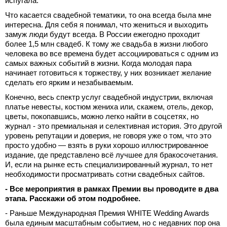
испугала.
Что касается свадебной тематики, то она всегда была мне
интересна. Для себя я понимал, что жениться и выходить
замуж люди будут всегда. В России ежегодно проходит
более 1,5 млн свадеб. К тому же свадьба в жизни любого
человека во все времена будет ассоциироваться с одним из
самых важных событий в жизни. Когда молодая пара
начинает готовиться к торжеству, у них возникает желание
сделать его ярким и незабываемым.
Конечно, весь спектр услуг свадебной индустрии, включая
платье невесты, костюм жениха или, скажем, отель, декор,
цветы, покопавшись, можно легко найти в соцсетях, но
журнал - это премиальная и селективная история. Это другой
уровень репутации и доверия, не говоря уже о том, что это
просто удобно — взять в руки хорошо иллюстрированное
издание, где представлено всё лучшее для бракосочетания.
И, если на рынке есть специализированный журнал, то нет
необходимости просматривать сотни свадебных сайтов.
- Все мероприятия в рамках Премии вы проводите в два
этапа. Расскажи об этом подробнее.
- Раньше Международная Премия WHITE Wedding Awards
была единым масштабным событием, но с недавних пор она