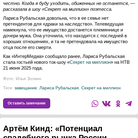
честно. Когда я буду уходить, обиженных не останется, —
рассказала в шоу «Секрет на миллион» поэтесса.
Лариса Рубальская довольна, что в ее семье нет
претендентов для «драки за наследство». Телеведущая
намекнула, что ее имущество достанется племяннице и
дочери мужа. Она уточнила, что находится с последней в
хороших отношениях, и та не претендовала на имущество
отца после его смерти.
Как «ИнтерМедиа» сообщало ранее, Лариса Рубальская
стала гостьей нового ток-шоу «
Секрет на миллион
» на НТВ
21 июня 2025 года.
Фото: Илья Золкин
Теги:
завещание
,
Лариса Рубальская
,
Секрет на миллион
Оставить замечание
Артём Кинд: «Потенциал
свадебного рынка России