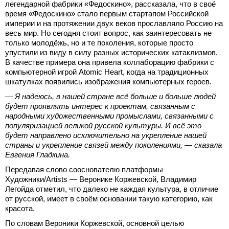
легендарной фабрики «Федоскино», рассказала, что в своё
время «Федоскино» стало первым стартапом Российской
империи и на протяжении двух веков прославляло Россию на
весь мир. Но сегодня стоит вопрос, как заинтересовать не
только молодёжь, но и те поколения, которые просто
упустили из виду в силу разных исторических катаклизмов.
В качестве примера она привела коллаборацию фабрики с
компьютерной игрой Atomic Heart, когда на традиционных
шкатулках появились изображения компьютерных героев.
— Я надеюсь, в нашей стране всё больше и больше людей
будет проявлять интерес к проектам, связанным с
народными художественными промыслами, связанными с
популяризацией великой русской культуры. И всё это
будет направлено исключительно на укрепление нашей
страны и укрепление связей между поколениями, — сказала
Евгения Гладкина.
Передавая слово сооснователю платформы
Художники/Artists — Веронике Коржевской, Владимир
Легойда отметил, что далеко не каждая культура, в отличие
от русской, имеет в своём основании такую категорию, как
красота.
По словам Вероники Коржевской, основной целью