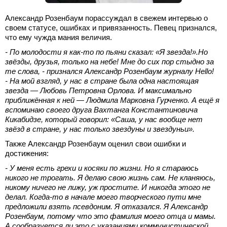
Александр Розенбаум порассуждал в свежем интервью о
своем статусе, ошибках и привязанность. Певец признался,
что ему чужда мания величия.
- По молодости я как‑то по пьяни сказал: «Я звезда!».Но
звёзды, друзья, только на небе! Мне до сих пор стыдно за
те слова, - признался Александр Розенбаум журналу Hello!
- На мой взгляд, у нас в стране была одна настоящая
звезда — Любовь Петровна Орлова. И максимально
приближённая к ней — Людмила Марковна Гурченко. А ещё я
вспоминаю своего друга Вахтанга Константиновича
Кикабидзе, который говорил: «Саша, у нас вообще нет
звёзд в стране, у нас только звездуны и звездуньи».
Также Александр Розенбаум оценил свои ошибки и
достижения:
- У меня есть грехи и косяки по жизни. Но я стараюсь
никого не трогать. Я делаю свою жизнь сам. Не кланяюсь,
никому ничего не лижу, уж простите. И никогда этого не
делал. Когда‑то в начале моего творческого пути мне
предложили взять псевдоним. Я отказался. Я Александр
Розенбаум, потому что это фамилия моего отца и мамы.
А сообразуется ли это с указаниями коммунистической