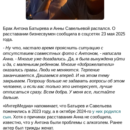
Брак Антона Батырева и Анны Савельевой распался. О
расставании бизнесвумен сообщила в соцсетях 23 мая 2025
года.
- Нy что, настало время прояснить ситуацию с
отсутствием совместных фото с Антоном, - написала
Анна. - Многие уже догадались. Да, я была вынуждена уйти
и да, с маленьким ребенком. Многие «доброжелатели»
оказались правы. Люди не меняются. Терпение
заканчивается. Двигаемся вперед. И на этом тему
закрываем. Попрошу больше не задавать вопросы об этом
человеке, и если вас только это интересует, лучше
отписаться сразу. Всем добра. У меня все, листайте
дальше.
«ИнтерМедиа» напоминает, что Батырев и Савельева
поженились в 2023 году, а в октябре 2024-го
у них родился
сын
. Хотя о причинах расставания Анна не сообщила,
известно, что у Антона были проблемы с алкоголем. Ранее
актер был трижды женат.