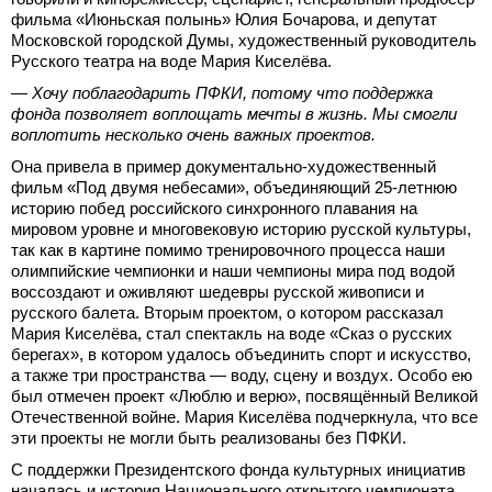
фильма «Июньская полынь» Юлия Бочарова, и депутат
Московской городской Думы, художественный руководитель
Русского театра на воде Мария Киселёва.
— Хочу поблагодарить ПФКИ, потому что поддержка
фонда позволяет воплощать мечты в жизнь. Мы смогли
воплотить несколько очень важных проектов.
Она привела в пример документально-художественный
фильм «Под двумя небесами», объединяющий 25-летнюю
историю побед российского синхронного плавания на
мировом уровне и многовековую историю русской культуры,
так как в картине помимо тренировочного процесса наши
олимпийские чемпионки и наши чемпионы мира под водой
воссоздают и оживляют шедевры русской живописи и
русского балета. Вторым проектом, о котором рассказал
Мария Киселёва, стал спектакль на воде «Сказ о русских
берегах», в котором удалось объединить спорт и искусство,
а также три пространства — воду, сцену и воздух. Особо ею
был отмечен проект «Люблю и верю», посвящённый Великой
Отечественной войне. Мария Киселёва подчеркнула, что все
эти проекты не могли быть реализованы без ПФКИ.
С поддержки Президентского фонда культурных инициатив
началась и история Национального открытого чемпионата