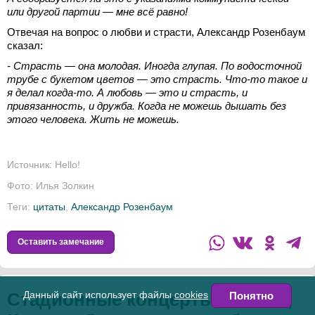
или другой партии — мне всё равно!
Отвечая на вопрос о любви и страсти, Александр Розенбаум
сказал:
- Страсть — она молодая. Иногда глупая. По водосточной
трубе с букетом цветов — это страсть. Что‑то такое и
я делал когда‑то. А любовь — это и страсть, и
привязанность, и дружба. Когда не можешь дышать без
этого человека. Жить не можешь.
Источник:
Hello!
Фото: Илья Золкин
Теги:
цитаты
,
Александр Розенбаум
Оставить замечание
Стадионные концерты Билана,
Данный сайт использует файлы
cookies
Понятно