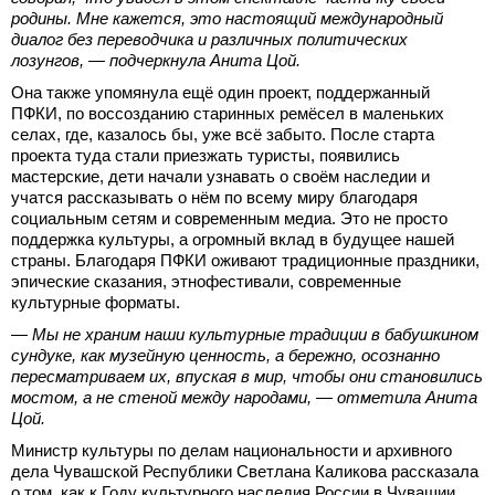
родины. Мне кажется, это настоящий международный
диалог без переводчика и различных политических
лозунгов, — подчеркнула Анита Цой.
Она также упомянула ещё один проект, поддержанный
ПФКИ, по воссозданию старинных ремёсел в маленьких
селах, где, казалось бы, уже всё забыто. После старта
проекта туда стали приезжать туристы, появились
мастерские, дети начали узнавать о своём наследии и
учатся рассказывать о нём по всему миру благодаря
социальным сетям и современным медиа. Это не просто
поддержка культуры, а огромный вклад в будущее нашей
страны. Благодаря ПФКИ оживают традиционные праздники,
эпические сказания, этнофестивали, современные
культурные форматы.
— Мы не храним наши культурные традиции в бабушкином
сундуке, как музейную ценность, а бережно, осознанно
пересматриваем их, впуская в мир, чтобы они становились
мостом, а не стеной между народами, — отметила Анита
Цой.
Министр культуры по делам национальности и архивного
дела Чувашской Республики Светлана Каликова рассказала
о том, как к Году культурного наследия России в Чувашии