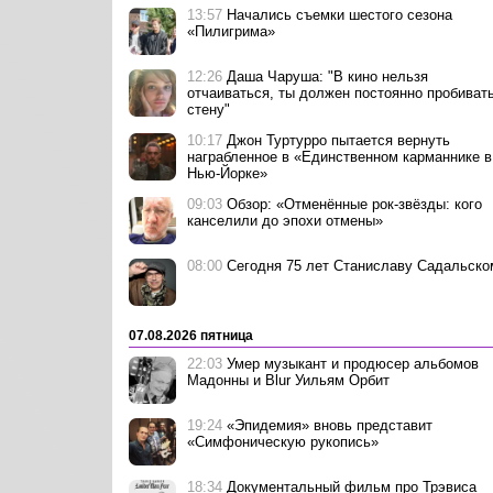
13:57
Начались съемки шестого сезона
«Пилигрима»
12:26
Даша Чаруша: "В кино нельзя
отчаиваться, ты должен постоянно пробиват
стену"
10:17
Джон Туртурро пытается вернуть
награбленное в «Единственном карманнике в
Нью-Йорке»
09:03
Обзор: «Отменённые рок-звёзды: кого
канселили до эпохи отмены»
08:00
Сегодня 75 лет Станиславу Садальско
07.08.2026 пятница
22:03
Умер музыкант и продюсер альбомов
Мадонны и Blur Уильям Орбит
19:24
«Эпидемия» вновь представит
«Симфоническую рукопись»
18:34
Документальный фильм про Трэвиса