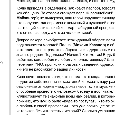
Москве, где нашла себе жильё, а может, и ещё кого. Ну
Колю приводят в отделение, забирают паспорт, говорят
как обещано. За столом его ждёт первый полицейски
Майзингер
); не выдержав, наш герой нарушает тишин
ь
что получает одновременно комичный и пугающий отв
настоящий кафкианский кошмар – абсурдный процесс н
кто он по паспорту, а что за человек такой.
Допрос вскоре приобретает неожиданный оборот: пол
подключается молодой Палыч (
Михаил Касапов
) и о
интеллигентно и грамотно общаются с задержанным о ег
знает о родном Подольске? Ничего? Как же так! Ведь б
работает, кого любил и любил ли по-настоящему? Для 
му
перечнем ФИО, прописки и базовых сведений, однако,
ничего не расскажет о вашей личности.
Кино хочет показать нам, что норма – это когда полиц
поднятия собственных показателей и вмазать пару раз
отклонение от нормы – когда они знают толк в музыке
способные провести с человеком беседу в воспитател
иллюстрирует те знакомые всем нам реалии, в которых
причине, что нужно было «куда-то поступать, что-то ок
а любовь к своей профессии – это уже вопиющее от не
историков без интересных историй? Сколько уставши