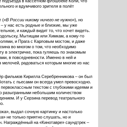
е подъезда в кассетном флэшбеке Коли, что
льного и вдумчивого зрителя в полёт
 (
«В России никому ничего не нужно»
), но
– у нас есть родные и близкие, мы уже
ельное, и каждый видит то, что хочет видеть.
одольску, Мытищам или Химкам, а кому-то
полями, и Прага с Карловым мостом, и даже
зина во многом о том, что необходимо
ту в электричке, пока гуляешь по знакомым
ми, в повседневности. Именно в ней и
из мелочей, радоваться которым многие из нас
тёр фильмов Кирилла Серебренникова – он был
аботать с пьесами он всегда умел превосходно.
 первоклассным текстом с глубокими идеями и
о разыгранными небольшим количеством
дением. И у Серзина перевод театрального
о.
ока», выдал сочную картинку и настолько
а» не только приятно слушать, но и
. Награждённый на «Кинотавре» саундтрек –