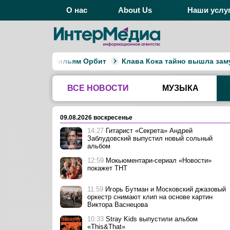
О нас
About Us
Наши услу
ы и Blur Уильям Орбит
Клава Кока тайно вышла замуж за
ВСЕ НОВОСТИ
МУЗЫКА
09.08.2026 воскресенье
14:27
Гитарист «Секрета» Андрей
Заблудовский выпустил новый сольный
альбом
12:59
Мокьюментари-сериал «Новости»
покажет ТНТ
11:59
Игорь Бутман и Московский джазовый
оркестр снимают клип на основе картин
Виктора Васнецова
10:33
Stray Kids выпустили альбом
«This&That»