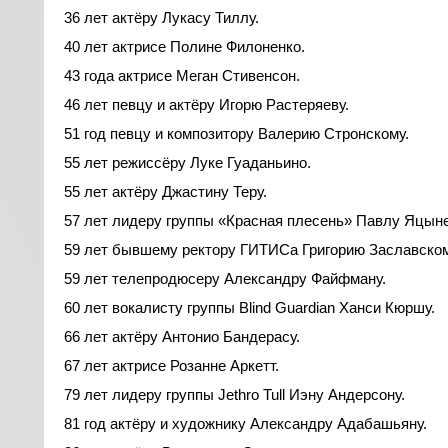
36 лет актёру Лукасу Тиллу.
40 лет актрисе Полине Филоненко.
43 года актрисе Меган Стивенсон.
46 лет певцу и актёру Игорю Растеряеву.
51 год певцу и композитору Валерию Стронскому.
55 лет режиссёру Луке Гуаданьино.
55 лет актёру Джастину Теру.
57 лет лидеру группы «Красная плесень» Павлу Яцыне
59 лет бывшему ректору ГИТИСа Григорию Заславском
59 лет телепродюсеру Александру Файфману.
60 лет вокалисту группы Blind Guardian Ханси Кюршу.
66 лет актёру Антонио Бандерасу.
67 лет актрисе Розанне Аркетт.
79 лет лидеру группы Jethro Tull Иэну Андерсону.
81 год актёру и художнику Александру Адабашьяну.