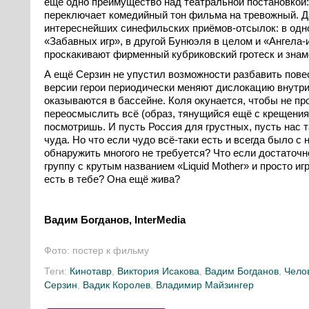
ещё одно преимущество над театральной постановкой
переключает комедийный тон фильма на тревожный. Д
интереснейших синефильских приёмов-отсылок: в одно
«Забавных игр», в другой Бунюэля в целом и «Ангела-и
проскакивают фирменный кубриковский гротеск и зна
А ещё Серзин не упустил возможности разбавить пове
-
версии герои периодически меняют дислокацию внутри 
оказываются в бассейне. Коля окунается, чтобы не про
переосмыслить всё (образ, тянущийся ещё с крещения 
посмотришь. И пусть Россия для грустных, пусть нас т
чуда. Но что если чудо всё-таки есть и всегда было с н
обнаружить многого не требуется? Что если достаточно
группу с крутым названием «Liquid Mother» и просто и
есть в тебе? Она ещё жива?
Вадим Богданов, InterMedia
и
Фото: постер к фильму
нг
Теги:
Кинотавр
,
Виктория Исакова
,
Вадим Богданов
,
Чело
Серзин
,
Вадик Королев
,
Владимир Майзингер