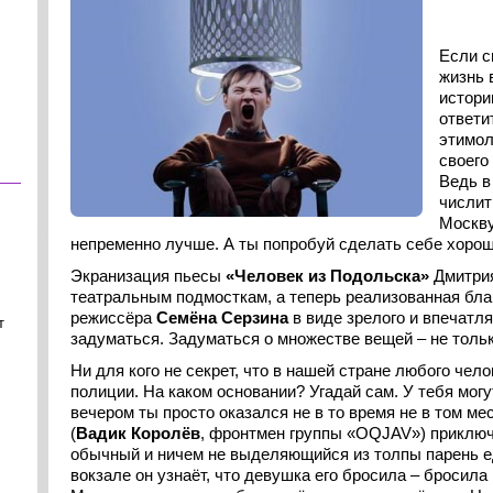
Если с
жизнь 
истори
ответи
этимол
своего
Ведь в
числит
Москву,
непременно лучше. А ты попробуй сделать себе хорошо
Экранизация пьесы
«Человек из Подольска»
Дмитрия
театральным подмосткам, а теперь реализованная бл
режиссёра
Семёна Серзина
в виде зрелого и впечатл
т
задуматься. Задуматься о множестве вещей – не только
Ни для кого не секрет, что в нашей стране любого чело
полиции. На каком основании? Угадай сам. У тебя мог
вечером ты просто оказался не в то время не в том м
(
Вадик Королёв
, фронтмен группы «OQJAV») приключ
обычный и ничем не выделяющийся из толпы парень е
вокзале он узнаёт, что девушка его бросила – бросила 