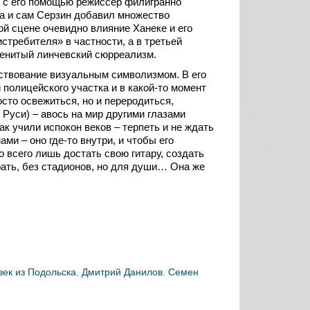
: с его помощью режиссёр филигранно
а и сам Серзин добавил множество
й сцене очевидно влияние Ханеке и его
стребителя» в частности, а в третьей
менитый линчевский сюрреализм.
ствование визуальным символизмом. В его
полицейского участка и в какой-то момент
сто освежиться, но и переродиться,
Руси) – авось на мир другими глазами
ак учили испокон веков – терпеть и не ждать
ами – оно где-то внутри, и чтобы его
 всего лишь достать свою гитару, создать
грать, без стадионов, но для души… Она же
век из Подольска
,
Дмитрий Данилов
,
Семен