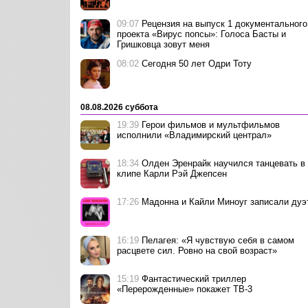
09:07
Рецензия на выпуск 1 документального
проекта «Вирус попсы»: Голоса Басты и
Гришковца зовут меня
08:02
Сегодня 50 лет Одри Тоту
08.08.2026 суббота
19:39
Герои фильмов и мультфильмов
исполнили «Владимирский централ»
18:34
Олден Эренрайк научился танцевать в
клипе Карли Рэй Джепсен
17:26
Мадонна и Кайли Миноуг записали дуэ
16:19
Пелагея: «Я чувствую себя в самом
расцвете сил. Ровно на свой возраст»
15:19
Фантастический триллер
«Перерожденные» покажет ТВ-3