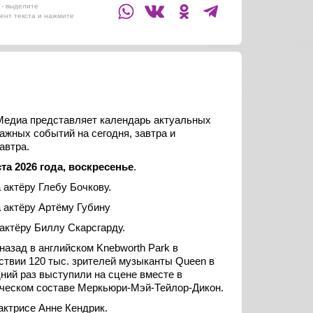
- выделите
ент текста и нажмите
едиа представляет календарь актуальных
важных событий на сегодня, завтра и
автра.
ста 2026 года, воскресенье
.
а актёру Глебу Бочкову.
а актёру Артёму Губину
 актёру Биллу Скарсгарду.
 назад в английском Knebworth Park в
ствии 120 тыс. зрителей музыканты Queen в
ний раз выступили на сцене вместе в
ческом составе Меркьюри-Мэй-Тейлор-Дикон.
 актрисе Анне Кендрик.