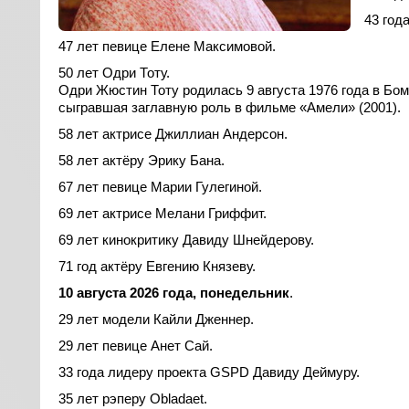
43 год
47 лет певице Елене Максимовой.
50 лет Одри Тоту.
Одри Жюстин Тоту родилась 9 августа 1976 года в Бом
ем
сыгравшая заглавную роль в фильме «Амели» (2001).
58 лет актрисе Джиллиан Андерсон.
58 лет актёру Эрику Бана.
67 лет певице Марии Гулегиной.
н
69 лет актрисе Мелани Гриффит.
69 лет кинокритику Давиду Шнейдерову.
71 год актёру Евгению Князеву.
10 августа 2026 года, понедельник
.
29 лет модели Кайли Дженнер.
и
29 лет певице Анет Сай.
33 года лидеру проекта GSPD Давиду Деймуру.
35 лет рэперу Obladaet.