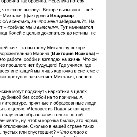
, бросила так бросила. Невелика потеря.
, что скоро вызовут. Вскоре вызывают – всё
й – Михалыч (фактурный
Владимир
у:
«А всё-таки, за что меня задержали?»
. На
ет –
«сейчас мы и выясним»
. Тут начинается
ад Колей с целью докопаться до истины, не
ицейские – к опытному Михалычу вскоре
бворожительная Марина (
Виктория Исакова
) –
о работе, хобби и взглядах на жизнь. Что он
ез прошлого нет будущего! Где учился, где
всех инстанций мы лишь карточка в системе с
 как доступно разъясняет Михалыч, паспорт
ейские могут подкинуть наркотики в целях
 дубинкой без особой на то причины. А
 и литературе, приятные и образованные люди,
ьных целях. «Человек из Подольска» ярко
 получение образования только по той
анчивать, ну, чтобы корочка была», это норма,
ё отклонение. Сколько в нашей стране таких
х, пустых или опустевших?
«Что стало с