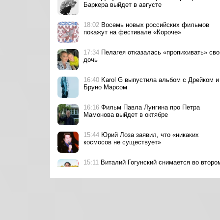
Баркера выйдет в августе
18:02
Восемь новых российских фильмов
покажут на фестивале «Короче»
17:34
Пелагея отказалась «пропихивать» св
дочь
16:40
Karol G выпустила альбом с Дрейком и
Бруно Марсом
16:16
Фильм Павла Лунгина про Петра
Мамонова выйдет в октябре
15:44
Юрий Лоза заявил, что «никаких
космосов не существует»
15:11
Виталий Гогунский снимается во второ
сезоне сериала «Кузя. Путь к успеху»
15:01
Элли на маковом поле и Лутчак
исполнили «Фанерное солнце» для фильма
«Смешарики сквозь вселенные»
14:47
Владимир Путин объявил благодарнос