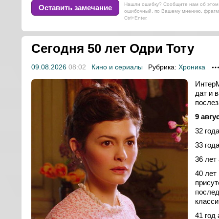
ты
Нашли ошибку? Сообщите нам об этом 
Оставить замечание
ошибочный, по Вашему мнению, фрагм
Ctrl+Enter.
Сегодня 50 лет Одри Тоту
09.08.2026
08:02
Кино и сериалы
Рубрика:
Хроника
ИнтерМ
дат и 
послез
9 авгу
32 год
33 год
36 лет
40 лет
присут
послед
класси
41 год