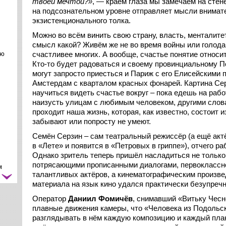
твоей мечтой?»
, — краем глаза мы замечаем на стен
на подсознательном уровне отправляет мысли внимате
экзистенционального толка.
Можно во всём винить свою страну, власть, менталитет
смысл какой? Живём же не во время войны или голода 
ою
счастливее многих. А вообще, счастье понятие относит
Кто-то будет радоваться и своему провинциальному П
могут запросто приесться и Париж с его Елисейскими 
Амстердам с кварталом красных фонарей. Картина Сер
научиться видеть счастье вокруг – пока едешь на рабо
наизусть улицам с любимым человеком, другими слова
проходит наша жизнь, которая, как известно, состоит 
забывают или попросту не умеют.
Семён Серзин – сам театральный режиссёр (а ещё ак
в «Лете» и появится в «Петровых в гриппе»), отчего р
Однако зритель теперь пришёл насладиться не только
потрясающими прописанными диалогами, первоклассн
м
талантливых актёров, а кинематографическим произве
материала на язык кино удался практически безупречн
Оператор
Даниил Фомичёв
, снимавший «Витьку Чесн
плавные движения камеры, что «Человека из Подольск
разглядывать в нём каждую композицию и каждый план
ть