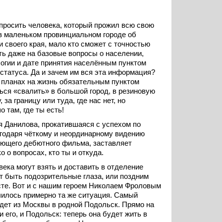
просить человека, который прожил всю свою
в маленьком провинциальном городе об
и своего края, мало кто сможет с точностью
ть даже на базовые вопросы о населении,
огии и дате принятия населённым пунктом
 статуса. Да и зачем им вся эта информация?
 планах на жизнь обязательным пунктом
ься «свалить» в большой город, в резиновую
 за границу или туда, где нас нет, но
 там, где ты есть!
 Данилова, прокатившаяся с успехом по
агодаря чёткому и неординарному видению
яющего дебютного фильма, заставляет
 о вопросах, кто ты и откуда.
века могут взять и доставить в отделение
ут быть подозрительные глаза, или поздним
есте. Вот и с нашим героем Николаем Фроловым
илось примерно та же ситуация. Самый
дет из Москвы в родной Подольск. Прямо на
и его, и Подольск: теперь она будет жить в