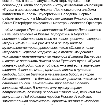
состоялись в начале августа 2026 года. Музыкальной
основой для клипа послужила инструментальная композиция
«Русь» в аранжировке Николая Левиновского из альбома
коллектива «Образы. Мусоргский и Бородин». Первые
съёмки проходили в Михайловском дворце Русского музея в
Санкт-Петербурге при участии маэстро и солистов Оркестра.
- «Композиция «Русь» в аранжировке Николая Левиновского
из нашего альбома «Образы. Мусоргский и Бородин»
постоянно вдохновляет меня на новые проекты, - говорит
Игорь Бутман. - Она уже легла в основу нашего
музыкально-литературного спектакля «Слово о полку
Игореве» с Сергеем Безруковым, а теперь мы решили
«оживить» монументальную живопись Виктора Васнецова
и впервые наполнить джазом залы Русского музея. «Русь»
идеально подходит для этой цели — в ней есть эпическая
широта, былинная мощь, щемящая лирика и чувство
свободы. Это не баллада и не взрывной бибоп, а скорее
джазовая сюита — с долгими темами, ритмом, похожим на
движение войска, и внезапными просветами, словно
запевает «Баян». Я считаю эту музыку верхом
патриотизма, поэтому особенно символично, что клип мы
выпустим в Год единства народов России. А ещё это
замечательная возможность привлечь внимание молодёжи