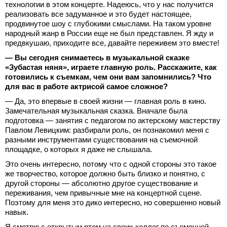
технологии в этом концерте. Надеюсь, что у нас получится
реализовать все задуманное и это будет настоящее,
продвинутое шоу с глубокими смыслами. На таком уровне
народный жанр в России еще не был представлен. Я жду и
предвкушаю, приходите все, давайте переживем это вместе!
— Вы сегодня снимаетесь в музыкальной сказке
«Зубастая няня», играете главную роль. Расскажите, как
готовились к съемкам, чем они вам запомнились? Что
для вас в работе актрисой самое сложное?
— Да, это впервые в своей жизни — главная роль в кино.
Замечательная музыкальная сказка. Вначале была
подготовка — занятия с педагогом по актерскому мастерству
Павлом Левицким: разбирали роль, он познакомил меня с
разными инструментами существования на съемочной
площадке, о которых я даже не слышала.
Это очень интересно, потому что с одной стороны это такое
же творчество, которое должно быть близко и понятно, с
другой стороны — абсолютно другое существование и
переживания, чем привычные мне на концертной сцене.
Поэтому для меня это дико интересно, но совершенно новый
навык.
Я смотрю с открытым ртом на своих коллег по съемочной