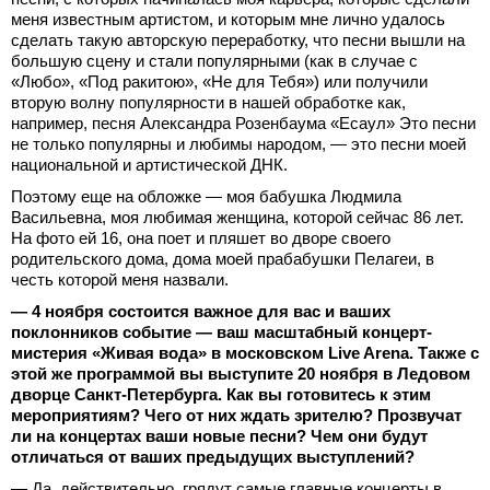
меня известным артистом, и которым мне лично удалось
сделать такую авторскую переработку, что песни вышли на
большую сцену и стали популярными (как в случае с
«Любо», «Под ракитою», «Не для Тебя») или получили
вторую волну популярности в нашей обработке как,
например, песня Александра Розенбаума «Есаул» Это песни
не только популярны и любимы народом, — это песни моей
национальной и артистической ДНК.
Поэтому еще на обложке — моя бабушка Людмила
Васильевна, моя любимая женщина, которой сейчас 86 лет.
На фото ей 16, она поет и пляшет во дворе своего
родительского дома, дома моей прабабушки Пелагеи, в
честь которой меня назвали.
— 4 ноября состоится важное для вас и ваших
поклонников событие — ваш масштабный концерт-
мистерия «Живая вода» в московском Live Arena. Также с
этой же программой вы выступите 20 ноября в Ледовом
дворце Санкт-Петербурга. Как вы готовитесь к этим
мероприятиям? Чего от них ждать зрителю? Прозвучат
ли на концертах ваши новые песни? Чем они будут
отличаться от ваших предыдущих выступлений?
— Да, действительно, грядут самые главные концерты в