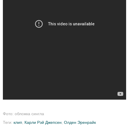
Фото: обложка сингла
Теги:
клип
,
Карли Рэй Джепсен
,
Олден Эренрайк