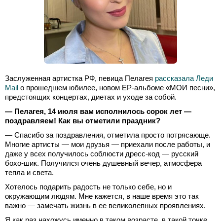
Заслуженная артистка РФ, певица Пелагея
рассказала Леди
Mail
о прошедшем юбилее, новом ЕР-альбоме «МОИ песни»,
предстоящих концертах, диетах и уходе за собой.
— Пелагея, 14 июля вам исполнилось сорок лет —
поздравляем! Как вы отметили праздник?
— Спасибо за поздравления, отметила просто потрясающе.
Многие артисты — мои друзья — приехали после работы, и
даже у всех получилось соблюсти дресс-код — русский
бохо-шик. Получился очень душевный вечер, атмосфера
тепла и света.
Хотелось подарить радость не только себе, но и
окружающим людям. Мне кажется, в наше время это так
важно — замечать жизнь в ее великолепных проявлениях.
Я как раз нахожусь именно в таком возрасте, в такой точке