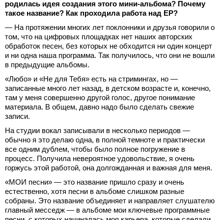
родилась идея создания этого мини-альбома? Почему
такое название? Как проходила работа над ЕР?
— На протяжении многих лет поклонники и друзья говорили о
том, что на цифровых площадках нет наших авторских
обработок песен, без которых не обходится ни один концерт
и ни одна наша программа. Так получилось, что они не вошли
в предыдущие альбомы.
«Любо» и «Не для Тебя» есть на стримингах, но —
записанные много лет назад, в детском возрасте и, конечно,
там у меня совершенно другой голос, другое понимание
материала. В общем, давно надо было сделать свежие
записи.
На студии вокал записывали в несколько периодов —
обычно я это делаю одна, в полной темноте и практически
все одним дублем, чтобы было полное погружение в
процесс. Получила невероятное удовольствие, я очень
горжусь этой работой, она долгожданная и важная для меня.
«МОИ песни» — это название пришло сразу и очень
естественно, хотя песни в альбоме слишком разные
собраны. Это название объединяет и направляет слушателю
главный месседж — в альбоме мои ключевые программные
песни, с которых начиналась моя карьера, которые сделали