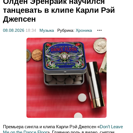
Олден Эренрайк научился
танцевать в клипе Карли Рэй
Джепсен
08.08.2026
18:34
Музыка
Рубрика:
Хроника
Премьера сингла и клипа Карли Рэй Джепсен «
Don’t Leave
Me on the Dance Floor
». Главную роль в видео, снятом