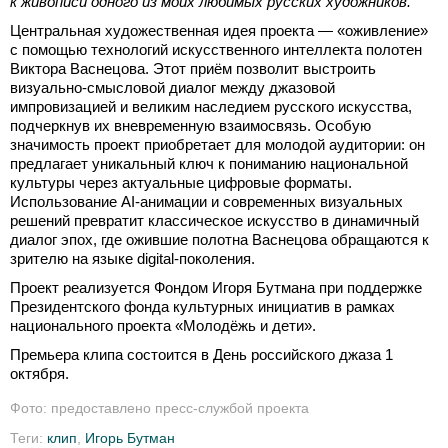
к живописи одного из моих любимых русских художников.
Центральная художественная идея проекта — «оживление»
с помощью технологий искусственного интеллекта полотен
Виктора Васнецова. Этот приём позволит выстроить
визуально-смысловой диалог между джазовой
импровизацией и великим наследием русского искусства,
подчеркнув их вневременную взаимосвязь. Особую
значимость проект приобретает для молодой аудитории: он
предлагает уникальный ключ к пониманию национальной
культуры через актуальные цифровые форматы.
Использование AI-анимации и современных визуальных
решений превратит классическое искусство в динамичный
диалог эпох, где ожившие полотна Васнецова обращаются к
зрителю на языке digital-поколения.
Проект реализуется Фондом Игоря Бутмана при поддержке
Президентского фонда культурных инициатив в рамках
национального проекта «Молодёжь и дети».
Премьера клипа состоится в День российского джаза 1
октября.
Фото: предоставлено пресс-службой проекта
Теги:
клип
,
Игорь Бутман