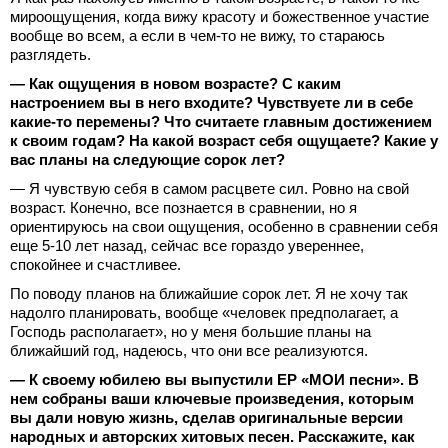
мироощущения, когда вижу красоту и божественное участие
вообще во всем, а если в чем-то не вижу, то стараюсь
разглядеть.
— ⁠Как ощущения в новом возрасте? С каким
настроением вы в него входите? Чувствуете ли в себе
какие-то перемены? Что считаете главным достижением
к своим годам? На какой возраст себя ощущаете? Какие у
вас планы на следующие сорок лет?
— Я чувствую себя в самом расцвете сил. Ровно на свой
возраст. Конечно, все познается в сравнении, но я
ориентируюсь на свои ощущения, особенно в сравнении себя
еще 5-10 лет назад, сейчас все гораздо увереннее,
спокойнее и счастливее.
По поводу планов на ближайшие сорок лет. Я не хочу так
надолго планировать, вообще «человек предполагает, а
Господь располагает», но у меня большие планы на
ближайший год, надеюсь, что они все реализуются.
— К своему юбилею вы выпустили ЕР «МОИ песни». В
нем собраны ваши ключевые произведения, которым
вы дали новую жизнь, сделав оригинальные версии
народных и авторских хитовых песен. Расскажите, как