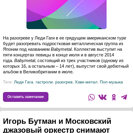
На разогреве у Леди Гаги в ее грядущем американском туре
будет разогревать подростковая металлическая группа из
Японии под названием
Babymetal
. Коллектив выступит на
пяти концертах певицы в конце июля и в августе 2014
года.
Babymetal
, состоящий из трех участников (одному из
которых 16, а остальным – 14 лет), выпустит свой дебютный
альбом в Великобритании в июле.
Теги:
Леди Гага
,
гастроли
,
разогрев
,
Хэви-метал
,
Поп-музыка
Оставить замечание
Игорь Бутман и Московский
джазовый оркестр снимают