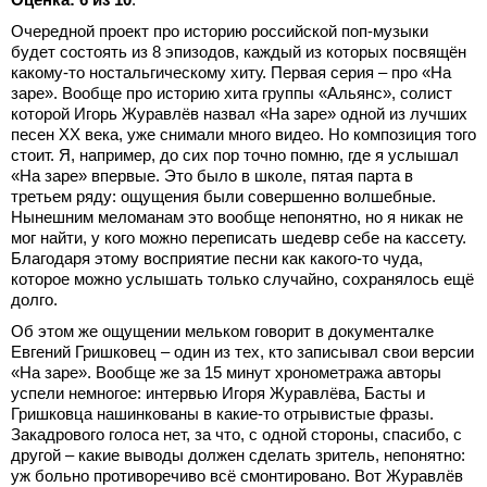
Очередной проект про историю российской поп-музыки
будет состоять из 8 эпизодов, каждый из которых посвящён
какому-то ностальгическому хиту. Первая серия – про «На
заре». Вообще про историю хита группы «Альянс», солист
которой Игорь Журавлёв назвал «На заре» одной из лучших
песен ХХ века, уже снимали много видео. Но композиция того
стоит. Я, например, до сих пор точно помню, где я услышал
«На заре» впервые. Это было в школе, пятая парта в
третьем ряду: ощущения были совершенно волшебные.
Нынешним меломанам это вообще непонятно, но я никак не
мог найти, у кого можно переписать шедевр себе на кассету.
Благодаря этому восприятие песни как какого-то чуда,
которое можно услышать только случайно, сохранялось ещё
долго.
Об этом же ощущении мельком говорит в документалке
Евгений Гришковец – один из тех, кто записывал свои версии
«На заре». Вообще же за 15 минут хронометража авторы
успели немногое: интервью Игоря Журавлёва, Басты и
Гришковца нашинкованы в какие-то отрывистые фразы.
Закадрового голоса нет, за что, с одной стороны, спасибо, с
другой – какие выводы должен сделать зритель, непонятно:
уж больно противоречиво всё смонтировано. Вот Журавлёв