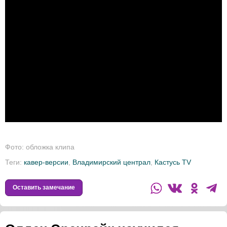
Фото: обложка клипа
Теги:
кавер-версии
,
Владимирский централ
,
Кастусь TV
Оставить замечание