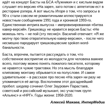
идёт на концерт Басты на БСА «Лужники» и с кислым видом
слушает его версию «На заре», зато потом с аппетитом ест в
ресторане рэпера. А вот мысль Игоря о том, что запросы в
90-х стали совсем не романтичными иллюстрируются
новостным сообщением 1991 года и хроникой 1993-го.
Единственная интрига выпуска – импровизированная «битва
кавер-версий». Гришковцу не нравится версия Басты: «Не
можешь петь – не пой (эту песню)». Василий отвечает: «Я же
молчу про твою отвратительную кавер-версию», - после чего
несмешно пародирует гришковцовские spoken word-
банальности.
Баста, впрочем, пытается рассуждать о том, что
собственное восприятие из молодости для человека важнее
всего, поэтому можно понять пожилого писателя, которому
не нравятся чужие трактовки. Но эта мысль благодаря
клиповому монтажу обрывается на полуслове. И самое
удивительное – в рассказе про песню «На заре» ни разу не
упоминается её автор. Восполняем этот досаднейший
пробел: шедевр сочинил Олег Заурович Парастаев,
советский и российский музыкант, экс-участник групп
«Альянс» и «НРГ». Годы жизни: 1958-2020.
Алексей Мажаев, ИнтерМедиа