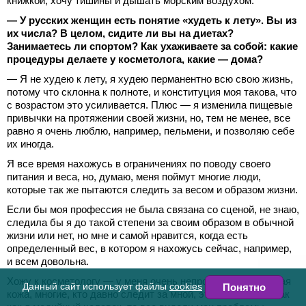
книжкой, хочу тишины и дышать морским воздухом.
— У русских женщин есть понятие «худеть к лету». Вы из
их числа? В целом, сидите ли вы на диетах?
Занимаетесь ли спортом? Как ухаживаете за собой: какие
процедуры делаете у косметолога, какие — дома?
— Я не худею к лету, я худею перманентно всю свою жизнь,
потому что склонна к полноте, и конституция моя такова, что
с возрастом это усиливается. Плюс — я изменила пищевые
привычки на протяжении своей жизни, но, тем не менее, все
равно я очень люблю, например, пельмени, и позволяю себе
их иногда.
Я все время нахожусь в ограничениях по поводу своего
питания и веса, но, думаю, меня поймут многие люди,
которые так же пытаются следить за весом и образом жизни.
Если бы моя профессия не была связана со сценой, не знаю,
следила бы я до такой степени за своим образом в обычной
жизни или нет, но мне и самой нравится, когда есть
определенный вес, в котором я нахожусь сейчас, например,
и всем довольна.
Хожу к косметологу — у меня очень непростая, проблемная
Данный сайт использует файлы
cookies
Понятно
кожа, многие, кто давно следит за мной, это тоже знают, так