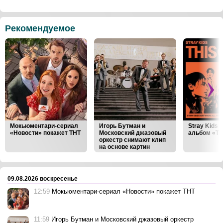
Рекомендуемое
Мокьюментари-сериал
Игорь Бутман и
Stray Kids
«Новости» покажет ТНТ
Московский джазовый
альбом «Th
оркестр снимают клип
на основе картин
Виктора Васнецова
‹
›
09.08.2026 воскресенье
12:59
Мокьюментари-сериал «Новости» покажет ТНТ
11:59
Игорь Бутман и Московский джазовый оркестр