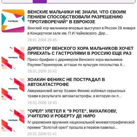
ВЕНСКИЕ МАЛЬЧИКИ НЕ ЗНАЛИ, ЧТО СВОИМ
ПЕНИЕМ СПОСОБСТВОВАЛИ РАЗРЕШЕНИЮ
"ПРОТИВОРЕЧИЙ" В ЕВРОЮЗЕ
Венский хор мальчиков впервые выступил в России 28 января
в Концертном зале им. П.И.Чайковского. Дир...
29.01.2006 20:45
ДИРЕКТОР ВЕНСКОГО ХОРА МАЛЬЧИКОВ ХОЧЕТ
ПРИЕХАТЬ С ГАСТРОЛЯМИ В РОССИЮ ЕЩЕ РАЗ
Пресс-брифинг с дирижером Венского хора мальчиков
Раулем Герингером, атташе по культуре посольства А...
29.01.2006 20:42
ХОАКИН ФЕНИКС НЕ ПОСТРАДАЛ В
АВТОКАТАСТРОФЕ
Американский актер Хоакин Феникс избежал серьезных
травм в результате автокатастрофы, в которую он п...
29.01.2006 18:43
"ОРЕЛ" УЛЕТЕЛ К "9 РОТЕ", МИХАЛКОВУ,
УЧИТЕЛЮ И РОБЕРТУ ДЕ НИРО
IV церемония вручения национальной кинематографической
премии "Золотой орел" прошла в первом павильо...
29.01.2006 01:41