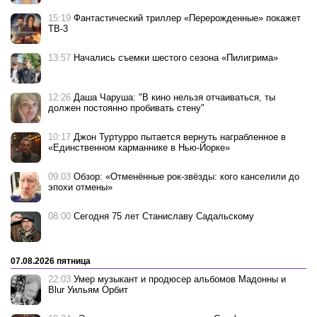
15:19
Фантастический триллер «Перерожденные» покажет
ТВ-3
13:57
Начались съемки шестого сезона «Пилигрима»
12:26
Даша Чаруша: "В кино нельзя отчаиваться, ты
должен постоянно пробивать стену"
10:17
Джон Туртурро пытается вернуть награбленное в
«Единственном карманнике в Нью-Йорке»
09:03
Обзор: «Отменённые рок-звёзды: кого канселили до
эпохи отмены»
08:00
Сегодня 75 лет Станиславу Садальскому
07.08.2026 пятница
22:03
Умер музыкант и продюсер альбомов Мадонны и
Blur Уильям Орбит