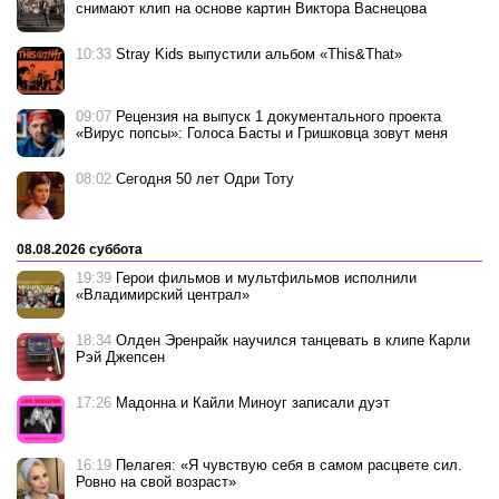
снимают клип на основе картин Виктора Васнецова
10:33
Stray Kids выпустили альбом «This&That»
09:07
Рецензия на выпуск 1 документального проекта
«Вирус попсы»: Голоса Басты и Гришковца зовут меня
08:02
Сегодня 50 лет Одри Тоту
08.08.2026 суббота
19:39
Герои фильмов и мультфильмов исполнили
«Владимирский централ»
18:34
Олден Эренрайк научился танцевать в клипе Карли
Рэй Джепсен
17:26
Мадонна и Кайли Миноуг записали дуэт
16:19
Пелагея: «Я чувствую себя в самом расцвете сил.
Ровно на свой возраст»