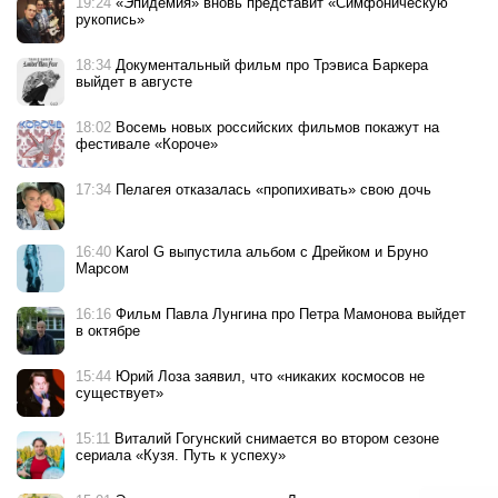
19:24
«Эпидемия» вновь представит «Симфоническую
рукопись»
18:34
Документальный фильм про Трэвиса Баркера
выйдет в августе
18:02
Восемь новых российских фильмов покажут на
фестивале «Короче»
17:34
Пелагея отказалась «пропихивать» свою дочь
16:40
Karol G выпустила альбом с Дрейком и Бруно
Марсом
16:16
Фильм Павла Лунгина про Петра Мамонова выйдет
в октябре
15:44
Юрий Лоза заявил, что «никаких космосов не
существует»
15:11
Виталий Гогунский снимается во втором сезоне
сериала «Кузя. Путь к успеху»