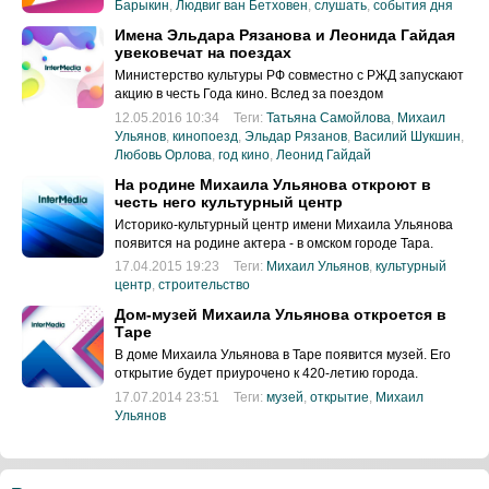
Барыкин
,
Людвиг ван Бетховен
,
слушать
,
события дня
Имена Эльдара Рязанова и Леонида Гайдая
увековечат на поездах
Министерство культуры РФ совместно с РЖД запускают
акцию в честь Года кино. Вслед за поездом
12.05.2016 10:34
Теги:
Татьяна Самойлова
,
Михаил
Ульянов
,
кинопоезд
,
Эльдар Рязанов
,
Василий Шукшин
,
Любовь Орлова
,
год кино
,
Леонид Гайдай
На родине Михаила Ульянова откроют в
честь него культурный центр
Историко-культурный центр имени Михаила Ульянова
появится на родине актера - в омском городе Тара.
17.04.2015 19:23
Теги:
Михаил Ульянов
,
культурный
центр
,
строительство
Дом-музей Михаила Ульянова откроется в
Таре
В доме Михаила Ульянова в Таре появится музей. Его
открытие будет приурочено к 420-летию города.
17.07.2014 23:51
Теги:
музей
,
открытие
,
Михаил
Ульянов