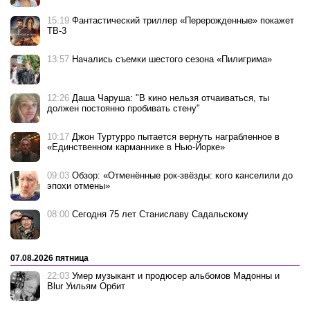
15:19
Фантастический триллер «Перерожденные» покажет
ТВ-3
13:57
Начались съемки шестого сезона «Пилигрима»
12:26
Даша Чаруша: "В кино нельзя отчаиваться, ты
должен постоянно пробивать стену"
10:17
Джон Туртурро пытается вернуть награбленное в
«Единственном карманнике в Нью-Йорке»
09:03
Обзор: «Отменённые рок-звёзды: кого канселили до
эпохи отмены»
08:00
Сегодня 75 лет Станиславу Садальскому
07.08.2026 пятница
22:03
Умер музыкант и продюсер альбомов Мадонны и
Blur Уильям Орбит