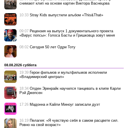
снимают клип на основе картин Виктора Васнецова
10:33
Stray Kids выпустили альбом «This&That»
09:07
Рецензия на выпуск 1 документального проекта
«Вирус попсы»: Голоса Басты и Гришковца зовут меня
08:02
Сегодня 50 лет Одри Тоту
08.08.2026 суббота
19:39
Герои фильмов и мультфильмов исполнили
«Владимирский централ»
18:34
Олден Эренрайк научился танцевать в клипе Карли
Рэй Джепсен
17:26
Мадонна и Кайли Миноуг записали дуэт
16:19
Пелагея: «Я чувствую себя в самом расцвете сил.
Ровно на свой возраст»