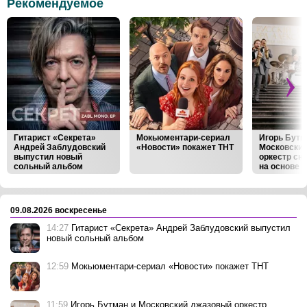
Рекомендуемое
Гитарист «Секрета»
Мокьюментари-сериал
Игорь Бутм
Андрей Заблудовский
«Новости» покажет ТНТ
Московски
выпустил новый
оркестр сн
сольный альбом
на основе к
Виктора Ва
‹
›
09.08.2026 воскресенье
14:27
Гитарист «Секрета» Андрей Заблудовский выпустил
новый сольный альбом
12:59
Мокьюментари-сериал «Новости» покажет ТНТ
11:59
Игорь Бутман и Московский джазовый оркестр