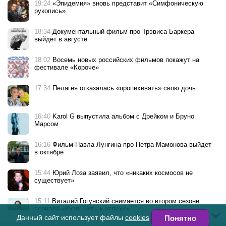
19:24
«Эпидемия» вновь представит «Симфоническую
рукопись»
18:34
Документальный фильм про Трэвиса Баркера
выйдет в августе
18:02
Восемь новых российских фильмов покажут на
фестивале «Короче»
17:34
Пелагея отказалась «пропихивать» свою дочь
16:40
Karol G выпустила альбом с Дрейком и Бруно
Марсом
16:16
Фильм Павла Лунгина про Петра Мамонова выйдет
в октябре
15:44
Юрий Лоза заявил, что «никаких космосов не
существует»
15:11
Виталий Гогунский снимается во втором сезоне
сериала «Кузя. Путь к успеху»
Данный сайт использует файлы
cookies
Понятно