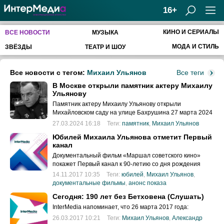
16+
КИНО И СЕРИАЛЫ
ВСЕ НОВОСТИ
МУЗЫКА
МОДА И СТИЛЬ
ЗВЁЗДЫ
ТЕАТР И ШОУ
Все новости с тегом:
Михаил Ульянов
Все теги
В Москве открыли памятник актеру Михаилу
Ульянову
Памятник актеру Михаилу Ульянову открыли
Михайловском саду на улице Бахрушина 27 марта 2024
года. М
27.03.2024 16:18
Теги:
памятник
,
Михаил Ульянов
Юбилей Михаила Ульянова отметит Первый
канал
Документальный фильм «Маршал советского кино»
покажет Первый канал к 90-летию со дня рождения
Михаила Ульянова 26 ноября 2017 года в 14.30.
14.11.2017 10:35
Теги:
юбилей
,
Михаил Ульянов
,
документальные фильмы
,
анонс показа
Сегодня: 190 лет без Бетховена (Слушать)
InterMedia напоминает, что 26 марта 2017 года:
26.03.2017 10:21
Теги:
Михаил Ульянов
,
Александр