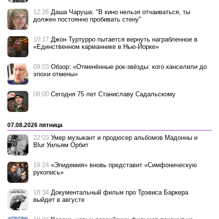
12:26
Даша Чаруша: "В кино нельзя отчаиваться, ты
должен постоянно пробивать стену"
10:17
Джон Туртурро пытается вернуть награбленное в
«Единственном карманнике в Нью-Йорке»
09:03
Обзор: «Отменённые рок-звёзды: кого канселили до
эпохи отмены»
08:00
Сегодня 75 лет Станиславу Садальскому
07.08.2026 пятница
22:03
Умер музыкант и продюсер альбомов Мадонны и
Blur Уильям Орбит
19:24
«Эпидемия» вновь представит «Симфоническую
рукопись»
18:34
Документальный фильм про Трэвиса Баркера
выйдет в августе