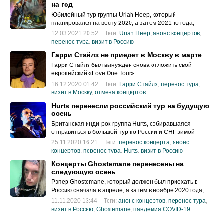
на год
Юбилейный тур группы Uriah Heep, который
планировался на весну 2020, а затем 2021-го года,
снова перенесен. Московское выступление состоится
12.03.2021 20:52
Теги:
Uriah Heep
,
анонс концертов
,
22 апреля 2022 года в Crocus City Hall.
перенос тура
,
визит в Россию
Гарри Стайлз не приедет в Москву в марте
Гарри Стайлз был вынужден снова отложить свой
европейский «Love One Tour».
16.12.2020 01:42
Теги:
Гарри Стайлз
,
перенос тура
,
визит в Москву
,
отмена концертов
Hurts перенесли российский тур на будущую
осень
Британская инди-рок-группа Hurts, собиравшаяся
отправиться в большой тур по России и СНГ зимой
2020 года, перенесла его на будущую осень.
25.11.2020 16:21
Теги:
перенос концерта
,
анонс
концертов
,
перенос тура
,
Hurts
,
визит в Россию
Концерты Ghostemane перенесены на
следующую осень
Рэпер Ghostemane, который должен был приехать в
Россию сначала в апреле, а затем в ноябре 2020 года,
вновь перенес свой тур «Anti-Icon Euro Tour» — на этот
11.11.2020 13:44
Теги:
анонс концертов
,
перенос тура
,
раз на 2021 год.
визит в Россию
,
Ghostemane
,
пандемия COVID-19