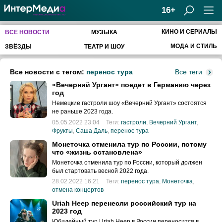
16+
КИНО И СЕРИАЛЫ
ВСЕ НОВОСТИ
МУЗЫКА
МОДА И СТИЛЬ
ЗВЁЗДЫ
ТЕАТР И ШОУ
Все новости с тегом:
перенос тура
Все теги
«Вечерний Ургант» поедет в Германию через
год
Немецкие гастроли шоу «Вечерний Ургант» состоятся
не раньше 2023 года.
05.05.2022 23:04
Теги:
гастроли
,
Вечерний Ургант
,
Фрукты
,
Саша Даль
,
перенос тура
Монеточка отменила тур по России, потому
что «жизнь остановлена»
Монеточка отменила тур по России, который должен
был стартовать весной 2022 года.
28.02.2022 16:21
Теги:
перенос тура
,
Монеточка
,
отмена концертов
Uriah Heep перенесли российский тур на
2023 год
Юбилейный тур Uriah Heep в России переносится в