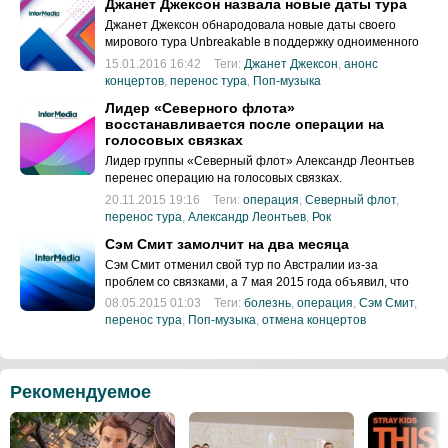
Джанет Джексон назвала новые даты тура
Джанет Джексон обнародовала новые даты своего
мирового тура Unbreakable в поддержку одноименного
альбома.
15.01.2016 16:42
Теги:
Джанет Джексон
,
анонс
концертов
,
перенос тура
,
Поп-музыка
Лидер «Северного флота»
восстанавливается после операции на
голосовых связках
Лидер группы «Северный флот» Александр Леонтьев
перенес операцию на голосовых связках.
20.11.2015 19:16
Теги:
операция
,
Северный флот
,
перенос тура
,
Александр Леонтьев
,
Рок
Сэм Смит замолчит на два месяца
Сэм Смит отменил свой тур по Австралии из-за
проблем со связками, а 7 мая 2015 года объявил, что
должен перенести хирургическое вмешательство
08.05.2015 01:03
Теги:
болезнь
,
операция
,
Сэм Смит
,
перенос тура
,
Поп-музыка
,
отмена концертов
Рекомендуемое