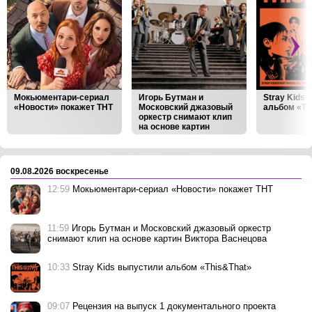
Мокьюментари-сериал
Игорь Бутман и
Stray Kids
«Новости» покажет ТНТ
Московский джазовый
альбом «Th
оркестр снимают клип
на основе картин
Виктора Васнецова
‹
›
09.08.2026 воскресенье
12:59
Мокьюментари-сериал «Новости» покажет ТНТ
11:59
Игорь Бутман и Московский джазовый оркестр
снимают клип на основе картин Виктора Васнецова
10:33
Stray Kids выпустили альбом «This&That»
09:07
Рецензия на выпуск 1 документального проекта