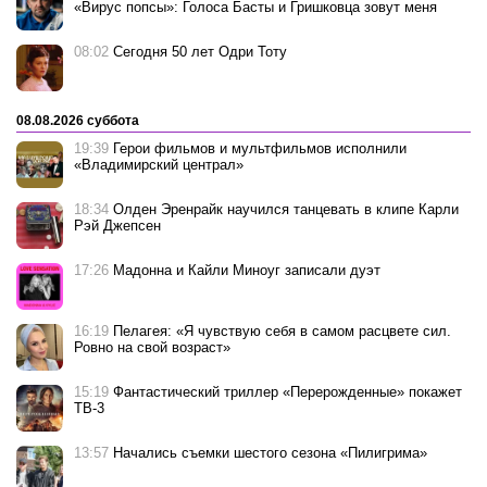
«Вирус попсы»: Голоса Басты и Гришковца зовут меня
08:02
Сегодня 50 лет Одри Тоту
08.08.2026 суббота
19:39
Герои фильмов и мультфильмов исполнили
«Владимирский централ»
18:34
Олден Эренрайк научился танцевать в клипе Карли
Рэй Джепсен
17:26
Мадонна и Кайли Миноуг записали дуэт
16:19
Пелагея: «Я чувствую себя в самом расцвете сил.
Ровно на свой возраст»
15:19
Фантастический триллер «Перерожденные» покажет
ТВ-3
13:57
Начались съемки шестого сезона «Пилигрима»