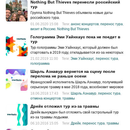
Nothing But Thieves перенесли российский
тур
Группа Nothing But Thieves объявила новые даты
российского тура.
01.06.2020 15:08
Теги:
анонс концертов
,
перенос тура
,
визит в Россию
,
Nothing But Thieves
Голограмма Эми Уайнхаус пока не поедет в
тур
Тур голограммы Эми Уайнхаус, который должен был
стартовать в 2019 году, откладывается из-за некоторых
сложностей
21.02.2019 11:00
Теги:
Эми Уайнхаус
,
перенос тура
,
голограмма
Шарль Азнавур вернется на сцену после
перелома не раньше осени
Французский исполнитель Шарль Азнавур, получивший
серьезную травму в мае 2018 года, возобновит мировое
18.06.2018 17:43
Теги:
Шарль Азнавур
,
перенос тура
,
отмена концертов
,
травмы
Дрейк отложил тур из-за травмы
Дрейк вынужден был отложить свой гастрольный тур
из-за травмы лодыжки.
06.10.2016 15:05
Теги:
Дрейк
,
перенос тура
,
травмы