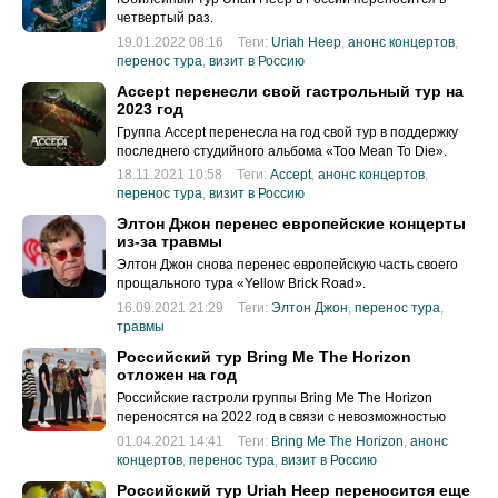
четвертый раз.
19.01.2022 08:16
Теги:
Uriah Heep
,
анонс концертов
,
перенос тура
,
визит в Россию
Accept перенесли свой гастрольный тур на
2023 год
Группа Accept перенесла на год свой тур в поддержку
последнего студийного альбома «Too Mean To Die».
18.11.2021 10:58
Теги:
Accept
,
анонс концертов
,
перенос тура
,
визит в Россию
Элтон Джон перенес европейские концерты
из-за травмы
Элтон Джон снова перенес европейскую часть своего
прощального тура «Yellow Brick Road».
16.09.2021 21:29
Теги:
Элтон Джон
,
перенос тура
,
травмы
Российский тур Bring Me The Horizon
отложен на год
Российские гастроли группы Bring Me The Horizon
переносятся на 2022 год в связи с невозможностью
проведения тура.
01.04.2021 14:41
Теги:
Bring Me The Horizon
,
анонс
концертов
,
перенос тура
,
визит в Россию
Российский тур Uriah Heep переносится еще