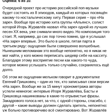
Оценка: 6 из 10
.
Очередной проект про историю российской поп-музыки
будет состоять из 8 эпизодов, каждый из которых посвящён
какому-то ностальгическому хиту. Первая серия – про «На
заре». Вообще про историю хита группы «Альянс», солист
которой Игорь Журавлёв назвал «На заре» одной из лучших
песен ХХ века, уже снимали много видео. Но композиция того
стоит. Я, например, до сих пор точно помню, где я услышал
«На заре» впервые. Это было в школе, пятая парта в
третьем ряду: ощущения были совершенно волшебные.
Нынешним меломанам это вообще непонятно, но я никак не
мог найти, у кого можно переписать шедевр себе на кассету.
Благодаря этому восприятие песни как какого-то чуда,
которое можно услышать только случайно, сохранялось ещё
долго.
Об этом же ощущении мельком говорит в документалке
Евгений Гришковец – один из тех, кто записывал свои версии
«На заре». Вообще же за 15 минут хронометража авторы
успели немногое: интервью Игоря Журавлёва, Басты и
Гришковца нашинкованы в какие-то отрывистые фразы.
Закадрового голоса нет, за что, с одной стороны, спасибо, с
другой – какие выводы должен сделать зритель, непонятно:
уж больно противоречиво всё смонтировано. Вот Журавлёв