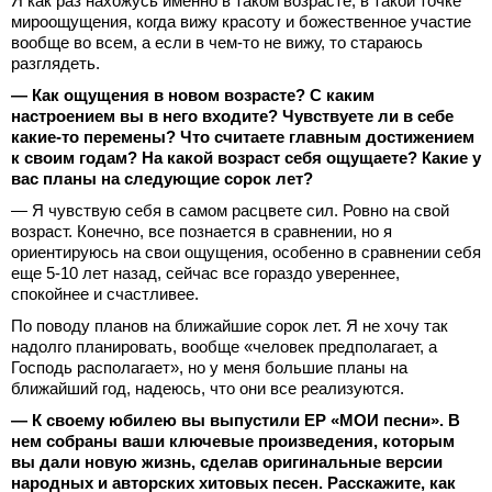
Я как раз нахожусь именно в таком возрасте, в такой точке
мироощущения, когда вижу красоту и божественное участие
вообще во всем, а если в чем-то не вижу, то стараюсь
разглядеть.
— ⁠Как ощущения в новом возрасте? С каким
настроением вы в него входите? Чувствуете ли в себе
какие-то перемены? Что считаете главным достижением
к своим годам? На какой возраст себя ощущаете? Какие у
вас планы на следующие сорок лет?
— Я чувствую себя в самом расцвете сил. Ровно на свой
возраст. Конечно, все познается в сравнении, но я
ориентируюсь на свои ощущения, особенно в сравнении себя
еще 5-10 лет назад, сейчас все гораздо увереннее,
спокойнее и счастливее.
По поводу планов на ближайшие сорок лет. Я не хочу так
надолго планировать, вообще «человек предполагает, а
Господь располагает», но у меня большие планы на
ближайший год, надеюсь, что они все реализуются.
— К своему юбилею вы выпустили ЕР «МОИ песни». В
нем собраны ваши ключевые произведения, которым
вы дали новую жизнь, сделав оригинальные версии
народных и авторских хитовых песен. Расскажите, как