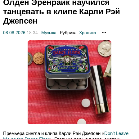
Олден Эренрайк научился
танцевать в клипе Карли Рэй
Джепсен
08.08.2026
18:34
Музыка
Рубрика:
Хроника
Премьера сингла и клипа Карли Рэй Джепсен «
Don’t Leave