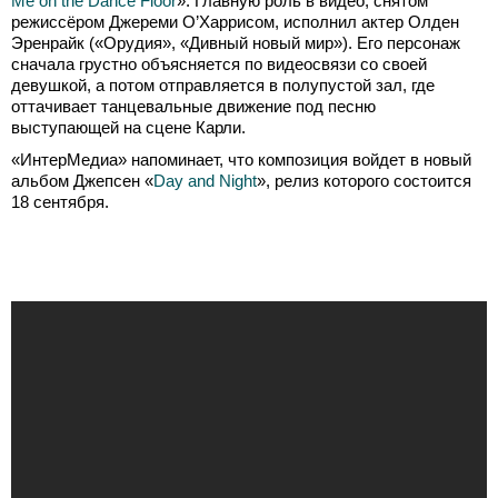
Me on the Dance Floor
». Главную роль в видео, снятом
режиссёром Джереми О’Харрисом, исполнил актер Олден
Эренрайк («Орудия», «Дивный новый мир»). Его персонаж
сначала грустно объясняется по видеосвязи со своей
девушкой, а потом отправляется в полупустой зал, где
оттачивает танцевальные движение под песню
выступающей на сцене Карли.
«ИнтерМедиа» напоминает, что композиция войдет в новый
альбом Джепсен «
Day and Night
», релиз которого состоится
18 сентября.