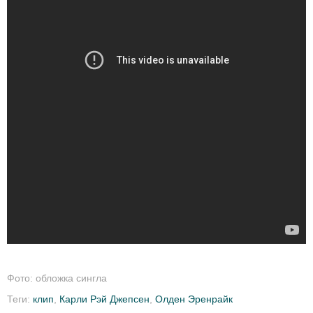
Фото: обложка сингла
Теги:
клип
,
Карли Рэй Джепсен
,
Олден Эренрайк