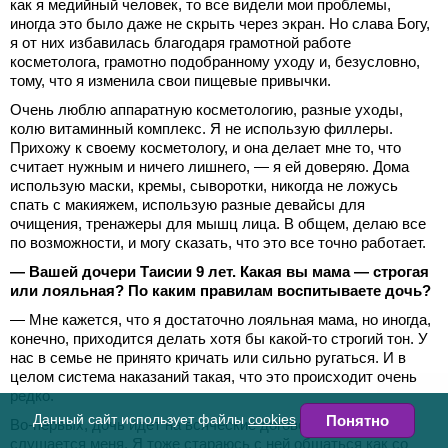
как я медийный человек, то все видели мои проблемы,
иногда это было даже не скрыть через экран. Но слава Богу,
я от них избавилась благодаря грамотной работе
косметолога, грамотно подобранному уходу и, безусловно,
тому, что я изменила свои пищевые привычки.
Очень люблю аппаратную косметологию, разные уходы,
колю витаминный комплекс. Я не использую филлеры.
Прихожу к своему косметологу, и она делает мне то, что
считает нужным и ничего лишнего, — я ей доверяю. Дома
использую маски, кремы, сыворотки, никогда не ложусь
спать с макияжем, использую разные девайсы для
очищения, тренажеры для мышц лица. В общем, делаю все
по возможности, и могу сказать, что это все точно работает.
— ⁠Вашей дочери Таисии 9 лет. Какая вы мама — строгая
или лояльная? По каким правилам воспитываете дочь?
— Мне кажется, что я достаточно лояльная мама, но иногда,
конечно, приходится делать хотя бы какой-то строгий тон. У
нас в семье не принято кричать или сильно ругаться. И в
целом система наказаний такая, что это происходит очень
редко.
Данный сайт использует файлы
cookies
Понятно
Во-первых, дочь идет на всяческие договоренности и
слушается меня. Я тоже стараюсь с ней общаться как со