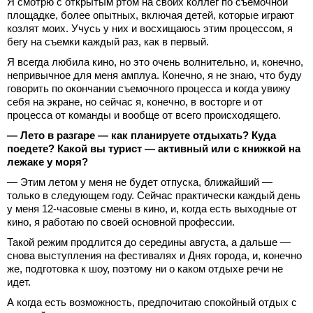
Я смотрю с открытым ртом на своих коллег по съемочной
площадке, более опытных, включая детей, которые играют
козлят моих. Учусь у них и восхищаюсь этим процессом, я
бегу на съемки каждый раз, как в первый.
Я всегда любила кино, но это очень волнительно, и, конечно,
непривычное для меня амплуа. Конечно, я не знаю, что буду
говорить по окончании съемочного процесса и когда увижу
себя на экране, но сейчас я, конечно, в восторге и от
процесса от команды и вообще от всего происходящего.
— Лето в разгаре — как планируете отдыхать? Куда
поедете? Какой вы турист — активный или с книжкой на
лежаке у моря?
— Этим летом у меня не будет отпуска, ближайший —
только в следующем году. Сейчас практически каждый день
у меня 12-часовые смены в кино, и, когда есть выходные от
кино, я работаю по своей основной профессии.
Такой режим продлится до середины августа, а дальше —
снова выступления на фестивалях и Днях города, и, конечно
же, подготовка к шоу, поэтому ни о каком отдыхе речи не
идет.
А когда есть возможность, предпочитаю спокойный отдых с