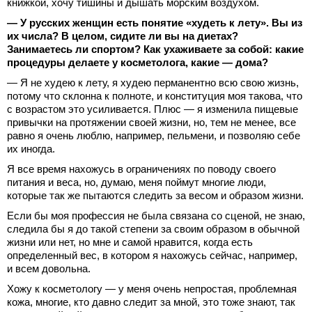
книжкой, хочу тишины и дышать морским воздухом.
— У русских женщин есть понятие «худеть к лету». Вы из
их числа? В целом, сидите ли вы на диетах?
Занимаетесь ли спортом? Как ухаживаете за собой: какие
процедуры делаете у косметолога, какие — дома?
— Я не худею к лету, я худею перманентно всю свою жизнь,
потому что склонна к полноте, и конституция моя такова, что
с возрастом это усиливается. Плюс — я изменила пищевые
привычки на протяжении своей жизни, но, тем не менее, все
равно я очень люблю, например, пельмени, и позволяю себе
их иногда.
Я все время нахожусь в ограничениях по поводу своего
питания и веса, но, думаю, меня поймут многие люди,
которые так же пытаются следить за весом и образом жизни.
Если бы моя профессия не была связана со сценой, не знаю,
следила бы я до такой степени за своим образом в обычной
жизни или нет, но мне и самой нравится, когда есть
определенный вес, в котором я нахожусь сейчас, например,
и всем довольна.
Хожу к косметологу — у меня очень непростая, проблемная
кожа, многие, кто давно следит за мной, это тоже знают, так