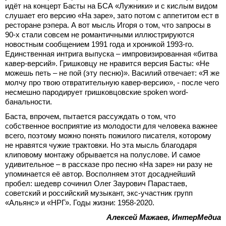
идёт на концерт Басты на БСА «Лужники» и с кислым видом
слушает его версию «На заре», зато потом с аппетитом ест в
ресторане рэпера. А вот мысль Игоря о том, что запросы в
90-х стали совсем не романтичными иллюстрируются
новостным сообщением 1991 года и хроникой 1993-го.
Единственная интрига выпуска – импровизированная «битва
кавер-версий». Гришковцу не нравится версия Басты: «Не
можешь петь – не пой (эту песню)». Василий отвечает: «Я же
молчу про твою отвратительную кавер-версию», - после чего
несмешно пародирует гришковцовские spoken word-
банальности.
Баста, впрочем, пытается рассуждать о том, что
собственное восприятие из молодости для человека важнее
всего, поэтому можно понять пожилого писателя, которому
не нравятся чужие трактовки. Но эта мысль благодаря
клиповому монтажу обрывается на полуслове. И самое
удивительное – в рассказе про песню «На заре» ни разу не
упоминается её автор. Восполняем этот досаднейший
пробел: шедевр сочинил Олег Заурович Парастаев,
советский и российский музыкант, экс-участник групп
«Альянс» и «НРГ». Годы жизни: 1958-2020.
Алексей Мажаев, ИнтерМедиа