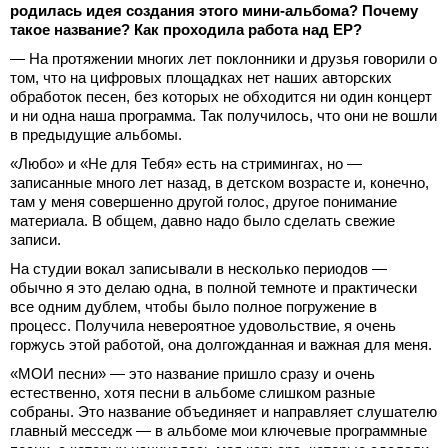
родилась идея создания этого мини-альбома? Почему
такое название? Как проходила работа над ЕР?
— На протяжении многих лет поклонники и друзья говорили о
том, что на цифровых площадках нет наших авторских
обработок песен, без которых не обходится ни один концерт
и ни одна наша программа. Так получилось, что они не вошли
в предыдущие альбомы.
«Любо» и «Не для Тебя» есть на стримингах, но —
записанные много лет назад, в детском возрасте и, конечно,
там у меня совершенно другой голос, другое понимание
материала. В общем, давно надо было сделать свежие
записи.
На студии вокал записывали в несколько периодов —
обычно я это делаю одна, в полной темноте и практически
все одним дублем, чтобы было полное погружение в
процесс. Получила невероятное удовольствие, я очень
горжусь этой работой, она долгожданная и важная для меня.
«МОИ песни» — это название пришло сразу и очень
естественно, хотя песни в альбоме слишком разные
собраны. Это название объединяет и направляет слушателю
главный месседж — в альбоме мои ключевые программные