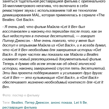
заняться тщательной реставрацией фильма с оригинального
16-миллиметрового негатива, что включало в себя
ремастеринг звука с использованием той же технологии
демикширования MAL, которая применялась в сериале «The
Beatles: Get Back».
- Я очень рад, что фильм Майкла «Let It Be» был
восстановлен и наконец-то переиздан после того, как он
был недоступен в течение десятилетий, — говорит
Питер Джексон. - Мне очень повезло, что у меня был
доступ к отрывкам Майкла из «Get Back», и я всегда думал,
что «Let It Be» необходима для завершения истории «Get
Back». В трех частях мы показали как Майкла и Beatles
снимают новый революционный документальный фильм.
Теперь я думаю обо всем этом как об одной эпической
истории, наконец завершенной спустя пять десятилетий.
Эти два проекта поддерживают и усиливают друг друга:
«Let It Be» — это кульминация «Get Back», а «Get Back»
обеспечивает жизненно необходимый контекст для «Let It
Be».
Фото: постер к фильму
Теги:
Beatles
,
Питер Джексон
,
анонс показа
,
Let It Be
,
реставрация фильма