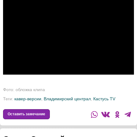
Фото: обложка клипа
Теги:
кавер-версии
,
Владимирский централ
,
Кастусь TV
Оставить замечание