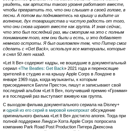
увидеть, как артисты такого уровня работают вместе,
чтобы превратить то, что они слышат в своей голове, в
песни. А потом вы поднимаетесь на крышу и видите их
волнение, дух товарищества и чистую радость от того,
что они снова играют вместе как группа. И зная сейчас,
что это был последний раз, мы смотрим на это с полным
пониманием того, кем они были и есть, и это добавляет
немного остроты. Я был ошеломлен тем, что Питер смог
сделать с «Get Back», используя все материалы, которые
я снял 50 лет назад.
«Let It Be» содержит кадры, не вошедшие в документальный
сериал
«The Beatles: Get Back
» 2021 года и переносящие
зрителей в студию и на крышу Apple Corps в Лондоне в
январе 1969 года, когда музыканты, к которым
присоединился Билли Престон, пишут и записывают свой
последний альбом «Let It Be», получивший премию «Грэмми»
и в последний раз выступают вживую как группа.
С выходом фильма документального сериала на Disney+
и
одной из его серий в мировой кинопрокат
обсуждение
оригинального фильма «Let It Be» достигло апогея. Тогда при
полной поддержке Линдси-Хогга Apple Corps попросила
компанию Park Road Post Production Питера Джексона