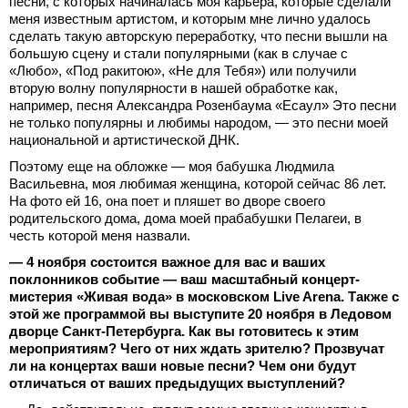
песни, с которых начиналась моя карьера, которые сделали
меня известным артистом, и которым мне лично удалось
сделать такую авторскую переработку, что песни вышли на
большую сцену и стали популярными (как в случае с
«Любо», «Под ракитою», «Не для Тебя») или получили
вторую волну популярности в нашей обработке как,
например, песня Александра Розенбаума «Есаул» Это песни
не только популярны и любимы народом, — это песни моей
национальной и артистической ДНК.
Поэтому еще на обложке — моя бабушка Людмила
Васильевна, моя любимая женщина, которой сейчас 86 лет.
На фото ей 16, она поет и пляшет во дворе своего
родительского дома, дома моей прабабушки Пелагеи, в
честь которой меня назвали.
— 4 ноября состоится важное для вас и ваших
поклонников событие — ваш масштабный концерт-
мистерия «Живая вода» в московском Live Arena. Также с
этой же программой вы выступите 20 ноября в Ледовом
дворце Санкт-Петербурга. Как вы готовитесь к этим
мероприятиям? Чего от них ждать зрителю? Прозвучат
ли на концертах ваши новые песни? Чем они будут
отличаться от ваших предыдущих выступлений?