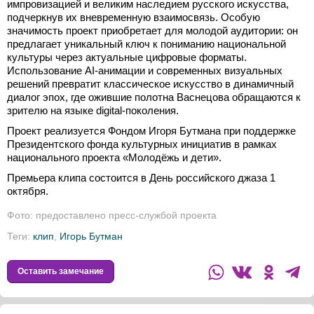
импровизацией и великим наследием русского искусства,
подчеркнув их вневременную взаимосвязь. Особую
значимость проект приобретает для молодой аудитории: он
предлагает уникальный ключ к пониманию национальной
культуры через актуальные цифровые форматы.
Использование AI-анимации и современных визуальных
решений превратит классическое искусство в динамичный
диалог эпох, где ожившие полотна Васнецова обращаются к
зрителю на языке digital-поколения.
Проект реализуется Фондом Игоря Бутмана при поддержке
Президентского фонда культурных инициатив в рамках
национального проекта «Молодёжь и дети».
Премьера клипа состоится в День российского джаза 1
октября.
Фото: предоставлено пресс-службой проекта
Теги:
клип
,
Игорь Бутман
Оставить замечание