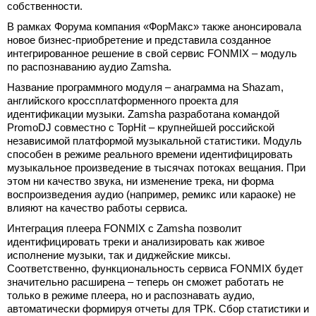
собственности.
В рамках Форума компания «ФорМакс» также анонсировала
новое бизнес-приобретение и представила созданное
интегрированное решение в свой сервис FONMIX – модуль
по распознаванию аудио Zamsha.
Название программного модуля – анаграмма на Shazam,
английского кроссплатформенного проекта для
идентификации музыки. Zamsha разработана командой
PromoDJ совместно с TopHit – крупнейшей российской
независимой платформой музыкальной статистики. Модуль
способен в режиме реального времени идентифицировать
музыкальное произведение в тысячах потоках вещания. При
этом ни качество звука, ни изменение трека, ни форма
воспроизведения аудио (например, ремикс или караоке) не
влияют на качество работы сервиса.
Интеграция плеера FONMIX с Zamsha позволит
идентифицировать треки и анализировать как живое
исполнение музыки, так и диджейские миксы.
Соответственно, функциональность сервиса FONMIX будет
значительно расширена – теперь он сможет работать не
только в режиме плеера, но и распознавать аудио,
автоматически формируя отчеты для ТРК. Сбор статистики и