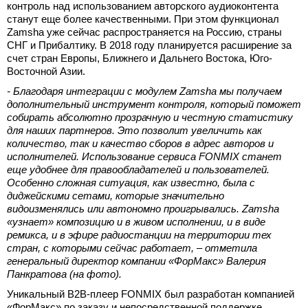
контроль над использованием авторского аудиоконтента
станут еще более качественными. При этом функционал
Zamsha уже сейчас распространяется на Россию, страны
СНГ и Прибалтику. В 2018 году планируется расширение за
счет стран Европы, Ближнего и Дальнего Востока, Юго-
Восточной Азии.
- Благодаря интеграции с модулем Zamsha мы получаем
дополнительный инструмент контроля, который поможет
собирать абсолютно прозрачную и честную статистику
для наших партнеров. Это позволит увеличить как
количество, так и качество сборов в адрес авторов и
исполнителей. Использование сервиса FONMIX станет
еще удобнее для правообладателей и пользователей.
Особенно сложная ситуация, как известно, была с
диджейскими сетами, которые значительно
видоизменялись или автономно проигрывались. Zamsha
«узнает» композицию и в живом исполнении, и в виде
ремикса, и в эфире радиостанции на территории тех
стран, с которыми сейчас работает, – отметила
генеральный директор компании «ФорМакс» Валерия
Панкратова (на фото).
Уникальный B2B-плеер FONMIX был разработан компанией
«ФорМакс» по заказу и непосредственной поддержке