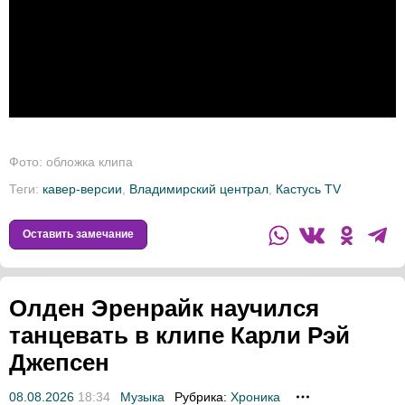
Фото: обложка клипа
Теги:
кавер-версии
,
Владимирский централ
,
Кастусь TV
Оставить замечание
Олден Эренрайк научился
танцевать в клипе Карли Рэй
Джепсен
08.08.2026
18:34
Музыка
Рубрика:
Хроника