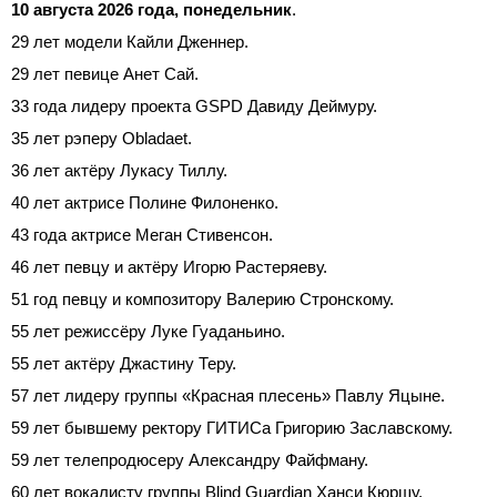
10 августа 2026 года, понедельник
.
29 лет модели Кайли Дженнер.
29 лет певице Анет Сай.
33 года лидеру проекта GSPD Давиду Деймуру.
35 лет рэперу Obladaet.
36 лет актёру Лукасу Тиллу.
40 лет актрисе Полине Филоненко.
43 года актрисе Меган Стивенсон.
46 лет певцу и актёру Игорю Растеряеву.
51 год певцу и композитору Валерию Стронскому.
55 лет режиссёру Луке Гуаданьино.
55 лет актёру Джастину Теру.
57 лет лидеру группы «Красная плесень» Павлу Яцыне.
59 лет бывшему ректору ГИТИСа Григорию Заславскому.
59 лет телепродюсеру Александру Файфману.
60 лет вокалисту группы Blind Guardian Ханси Кюршу.