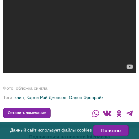
Фото: обложка сингла
Теги:
клип
,
Карли Рэй Джепсен
,
Олден Эренрайк
Оставить замечание
Данный сайт использует файлы
cookies
Понятно
Подписаться на новости InterMedia