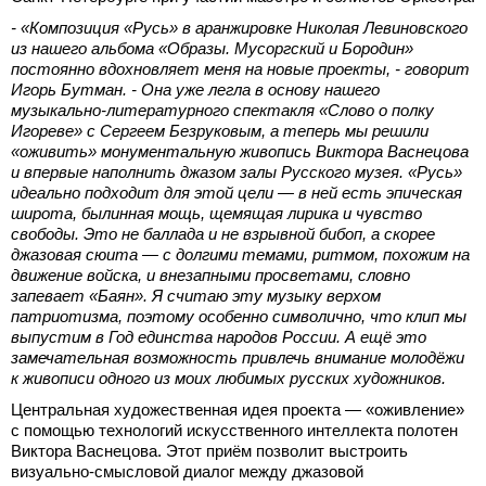
- «Композиция «Русь» в аранжировке Николая Левиновского
из нашего альбома «Образы. Мусоргский и Бородин»
постоянно вдохновляет меня на новые проекты, - говорит
Игорь Бутман. - Она уже легла в основу нашего
музыкально-литературного спектакля «Слово о полку
Игореве» с Сергеем Безруковым, а теперь мы решили
«оживить» монументальную живопись Виктора Васнецова
и впервые наполнить джазом залы Русского музея. «Русь»
идеально подходит для этой цели — в ней есть эпическая
широта, былинная мощь, щемящая лирика и чувство
свободы. Это не баллада и не взрывной бибоп, а скорее
джазовая сюита — с долгими темами, ритмом, похожим на
движение войска, и внезапными просветами, словно
запевает «Баян». Я считаю эту музыку верхом
патриотизма, поэтому особенно символично, что клип мы
выпустим в Год единства народов России. А ещё это
замечательная возможность привлечь внимание молодёжи
к живописи одного из моих любимых русских художников.
Центральная художественная идея проекта — «оживление»
с помощью технологий искусственного интеллекта полотен
Виктора Васнецова. Этот приём позволит выстроить
визуально-смысловой диалог между джазовой