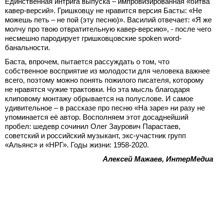
Единственная интрига выпуска – импровизированная «битва
кавер-версий». Гришковцу не нравится версия Басты: «Не
можешь петь – не пой (эту песню)». Василий отвечает: «Я же
молчу про твою отвратительную кавер-версию», - после чего
несмешно пародирует гришковцовские spoken word-
банальности.
Баста, впрочем, пытается рассуждать о том, что
собственное восприятие из молодости для человека важнее
всего, поэтому можно понять пожилого писателя, которому
не нравятся чужие трактовки. Но эта мысль благодаря
клиповому монтажу обрывается на полуслове. И самое
удивительное – в рассказе про песню «На заре» ни разу не
упоминается её автор. Восполняем этот досаднейший
пробел: шедевр сочинил Олег Заурович Парастаев,
советский и российский музыкант, экс-участник групп
«Альянс» и «НРГ». Годы жизни: 1958-2020.
Алексей Мажаев, ИнтерМедиа