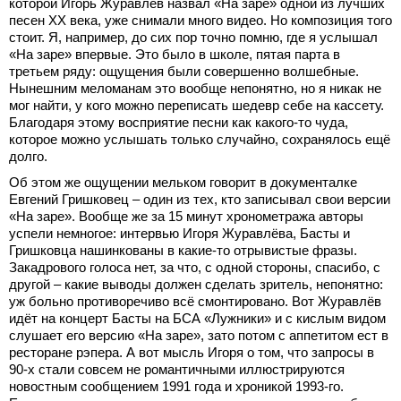
которой Игорь Журавлёв назвал «На заре» одной из лучших
песен ХХ века, уже снимали много видео. Но композиция того
стоит. Я, например, до сих пор точно помню, где я услышал
«На заре» впервые. Это было в школе, пятая парта в
третьем ряду: ощущения были совершенно волшебные.
Нынешним меломанам это вообще непонятно, но я никак не
мог найти, у кого можно переписать шедевр себе на кассету.
Благодаря этому восприятие песни как какого-то чуда,
которое можно услышать только случайно, сохранялось ещё
долго.
Об этом же ощущении мельком говорит в документалке
Евгений Гришковец – один из тех, кто записывал свои версии
«На заре». Вообще же за 15 минут хронометража авторы
успели немногое: интервью Игоря Журавлёва, Басты и
Гришковца нашинкованы в какие-то отрывистые фразы.
Закадрового голоса нет, за что, с одной стороны, спасибо, с
другой – какие выводы должен сделать зритель, непонятно:
уж больно противоречиво всё смонтировано. Вот Журавлёв
идёт на концерт Басты на БСА «Лужники» и с кислым видом
слушает его версию «На заре», зато потом с аппетитом ест в
ресторане рэпера. А вот мысль Игоря о том, что запросы в
90-х стали совсем не романтичными иллюстрируются
новостным сообщением 1991 года и хроникой 1993-го.