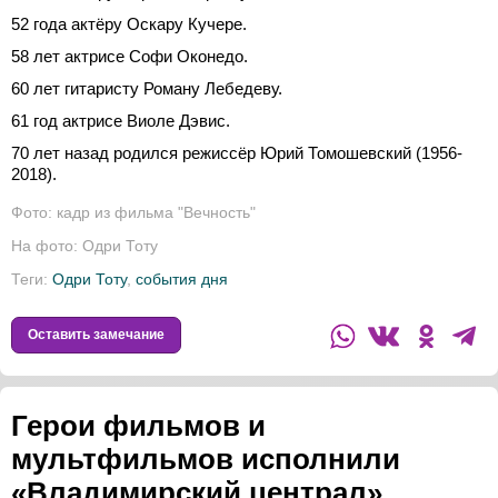
52 года актёру Оскару Кучере.
58 лет актрисе Софи Оконедо.
60 лет гитаристу Роману Лебедеву.
61 год актрисе Виоле Дэвис.
70 лет назад родился режиссёр Юрий Томошевский (1956-
2018).
Фото: кадр из фильма "Вечность"
На фото: Одри Тоту
Теги:
Одри Тоту
,
события дня
Оставить замечание
Герои фильмов и
мультфильмов исполнили
«Владимирский централ»