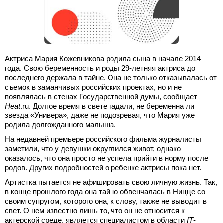
Актриса Мария Кожевникова родила сына в начале 2014
года. Свою беременность и роды 29-летняя актриса до
последнего держала в тайне. Она не только отказывалась от
съемок в заманчивых российских проектах, но и не
появлялась в стенах Государственной думы, сообщает
Heat
.ru. Долгое время в свете гадали, не беременна ли
звезда «Универа», даже не подозревая, что Мария уже
родила долгожданного малыша.
На недавней премьере российского фильма журналисты
заметили, что у девушки округлился живот, однако
оказалось, что она просто не успела прийти в норму после
родов. Других подробностей о ребенке актрисы пока нет.
Артистка пытается не афишировать свою личную жизнь. Так,
в конце прошлого года она тайно обвенчалась в Ницце со
своим супругом, которого она, к слову, также не выводит в
свет. О нем известно лишь то, что он не относится к
актерской среде, является специалистом в области
IT
-