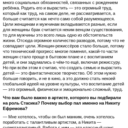
много социальных обязанностей, связанных с рождением
ребёнка. Родить его и вырастить — это огромный труд,
который как труд, на самом деле, не рассматривается, а
больше считается как нечто само собой разумеющееся.
Цели женщинам и мужчинам вкладываются разные, если
для женщины брак считается неким венцом существования,
то для мужчины это всего лишь одно из обстоятельств
жизни. Отсюда огромное количество разводов, потому что не
совпадают цели. Женщин-режиссёров стало больше, потому
что технический прогресс многое поменял, какой-то части
женщин стало проще в бытовом плане и с воспитанием
детей, и они задумались о чём-то ещё, включая режиссуру.
Но при всём этом я считаю, что создать семью и вырастить
детей — это фантастическое творчество. Об этом нужно
больше говорить, и не в кино, а это должно стать некоей
глобальной идеей на уровне культуры, что воспитание детей
— это огромный, физически и эмоционально сложный, труд.
Что вам было важно в артисте, которого вы подбирали
на роль Стасика? Почему выбор пал именно на Никиту
Ефремова?
— Мне хотелось, чтобы он был манким, очень хотелось
поработать с талантливым артистом, а Никита —
суперталантливый. Работа с ним — это классный шанс