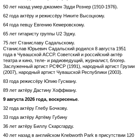
50 лет назад умер джазмен Эдди Рознер (1910-1976).
62 года актёру и режиссёру Никите Высоцкому.
64 года певцу Евгению Кемеровскому.
65 лет гитаристу группы U2 Эджу.
75 лет Станиславу Садальскому.
Станислав Юрьевич Садальский родился 8 августа 1951
года в Чувашской АССР. Советский и российский актёр
театра и кино, теле- и радиоведущий, журналист, блогер.
Заслуженный артист РСФСР (1991), народный артист Грузии
(2007), народный артист Чувашской Республики (2003).
83 года режиссёру Юлию Гусману.
89 лет актёру Дастину Хоффману.
9 августа 2026 года, воскресенье
.
32 года актёру Глебу Бочкову.
33 года актёру Артёму Губину
36 лет актёру Биллу Скарсгарду.
40 лет назад в английском Knebworth Park в присутствии 120