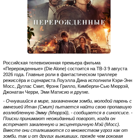
Российская телевизионная премьера фильма
«Перерожденные» (Die Alone) состоится на ТВ-3 9 августа
2026 года. Главные роли в фантастическом триллере
режиссёра и сценариста Лоуэлла Дина исполнили Кэри-Энн
Мосс, Дуглас Смит, Фрэнк Грилло, Кимберли-Сью Мюррэй,
Джонатан Черри, Эми Матисио и другие.
- Очнувшийся в мире, захваченном зомби, молодой парень с
амнезией Итан (Смит) пытается найти свою пропавшую
возлюбленную Эмму (Мюррэй), - сообщается в синопсисе. -
Поиски принимают неожиданный поворот, когда он
встречает закаленную и эксцентричную Мэй (Мосс).
Вместе они сталкиваются со множеством угроз как от
зомби, так и от других выживших, прежде чем роковая