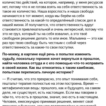
количество действий, на которое, например, у меня ресурсов
нет, потому что я не готова взять на себя ответственность за
такое их количество. Наша взрослость и наша свобода
начинаются в тот момент, когда мы берём на себя
ответственность за какой-то определённый список дел в
нашей жизни. И получается, что ответственность вдруг
становится привлекательной и очень интересной, потому что
это не груз, который ты на себя взвалил, а это твоё
свободное решение делать то или иное. Мальвина — это как
раз про твою свободу быть честным с собой через
ответственность за какие-то свои поступки.
По-моему, в картине ещё речь о попытке изменить
судьбу, поскольку героиня хочет вернуться в прошлое,
найти человека оттуда и с его помощью что-то исправить
в своей жизни. Как вы относитесь к таким камбэкам,
попыткам переписать личную историю?
— Я считаю, что это прекрасно, это опыт понимания себя,
гештальт-терапия полностью на этом построена. Время —
метафизическая вещь: прошлого, как и будущего, на самом
деле, не существует, есть настоящее. Если мы говорим о
чём-то, что есть в прошлом, значит, оно есть в настоящем.
Человек, ежесекундно принимая решения, меняет своё
прошлое и будущее, это уже подтверждённые квантовой