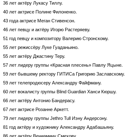
36 лет актёру Лукасу Тиллу.
40 лет актрисе Полине Филоненко.
43 года актрисе Меган Стивенсон.
46 лет певцу и актёру Игорю Растеряеву.
51 год певцу и композитору Валерию Стронскому.
55 лет режиссёру Луке Гуаданьино.
55 лет актёру Джастину Теру.
57 лет лидеру группы «Красная плесень» Павлу Яцыне.
59 лет бывшему ректору ГИТИСа Григорию Заславскому.
59 лет телепродюсеру Александру Файфману.
60 лет вокалисту группы Blind Guardian Ханси Кюршу.
66 лет актёру Антонио Бандерасу.
67 лет актрисе Розанне Аркетт.
79 лет лидеру группы Jethro Tull Иэну Андерсону.
81 год актёру и художнику Александру Адабашьяну.
86 лет актёру Вениамину Смехову.