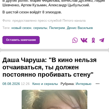
В других ролях: Мария Фефилова, Вячеслав Дусенко, Лидия
Шевченко, Артем Кузьмин, Александр Цыбульский.
В шестой сезон войдёт 8 эпизодов.
Фото: предоставлено пресс-службой Пятого канала
Теги:
новый сезон
,
сериалы
,
Пилигрим
,
Денис Васильев
Оставить замечание
Даша Чаруша: "В кино нельзя
отчаиваться, ты должен
постоянно пробивать стену"
08.08.2026
12:26
Кино и сериалы
Рубрика:
Интервью