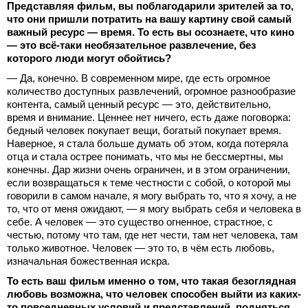
Представляя фильм, вы поблагодарили зрителей за то,
что они пришли потратить на вашу картину свой самый
важный ресурс — время. То есть вы осознаете, что кино
— это всё-таки необязательное развлечение, без
которого люди могут обойтись?
— Да, конечно. В современном мире, где есть огромное
количество доступных развлечений, огромное разнообразие
контента, самый ценный ресурс — это, действительно,
время и внимание. Ценнее нет ничего, есть даже поговорка:
бедный человек покупает вещи, богатый покупает время.
Наверное, я стала больше думать об этом, когда потеряла
отца и стала острее понимать, что мы не бессмертны, мы
конечны. Дар жизни очень ограничен, и в этом ограничении,
если возвращаться к теме честности с собой, о которой мы
говорили в самом начале, я могу выбрать то, что я хочу, а не
то, что от меня ожидают, — я могу выбрать себя и человека в
себе. А человек — это существо огненное, страстное, с
честью, потому что там, где нет чести, там нет человека, там
только животное. Человек — это то, в чём есть любовь,
изначальная божественная искра.
То есть ваш фильм именно о том, что такая безоглядная
любовь возможна, что человек способен выйти из каких-
то повседневных условий и представлений, подняться