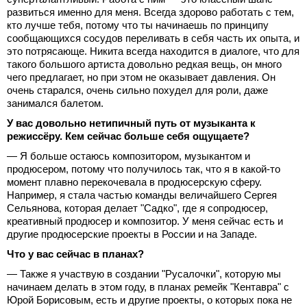
развиться именно для меня. Всегда здорово работать с тем,
кто лучше тебя, потому что ты начинаешь по принципу
сообщающихся сосудов переливать в себя часть их опыта, и
это потрясающе. Никита всегда находится в диалоге, что для
такого большого артиста довольно редкая вещь, он много
чего предлагает, но при этом не оказывает давления. Он
очень старался, очень сильно похудел для роли, даже
занимался балетом.
У вас довольно нетипичный путь от музыканта к
режиссёру. Кем сейчас больше себя ощущаете?
— Я больше остаюсь композитором, музыкантом и
продюсером, потому что получилось так, что я в какой-то
момент плавно перекочевала в продюсерскую сферу.
Например, я стала частью команды величайшего Сергея
Сельянова, которая делает "Садко", где я сопродюсер,
креативный продюсер и композитор. У меня сейчас есть и
другие продюсерские проекты в России и на Западе.
Что у вас сейчас в планах?
— Также я участвую в создании "Русалочки", которую мы
начинаем делать в этом году, в планах ремейк "Кентавра" с
Юрой Борисовым, есть и другие проекты, о которых пока не