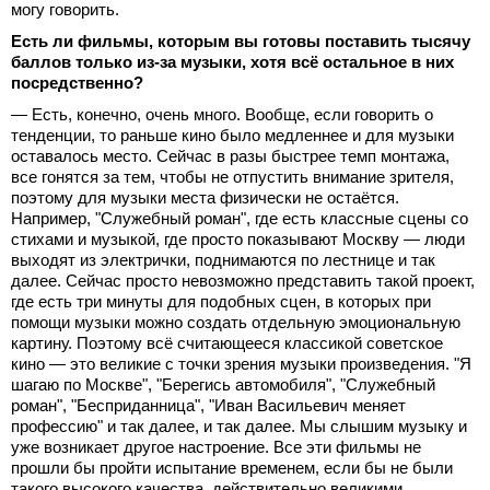
могу говорить.
Есть ли фильмы, которым вы готовы поставить тысячу
баллов только из-за музыки, хотя всё остальное в них
посредственно?
— Есть, конечно, очень много. Вообще, если говорить о
тенденции, то раньше кино было медленнее и для музыки
оставалось место. Сейчас в разы быстрее темп монтажа,
все гонятся за тем, чтобы не отпустить внимание зрителя,
поэтому для музыки места физически не остаётся.
Например, "Служебный роман", где есть классные сцены со
стихами и музыкой, где просто показывают Москву — люди
выходят из электрички, поднимаются по лестнице и так
далее. Сейчас просто невозможно представить такой проект,
где есть три минуты для подобных сцен, в которых при
помощи музыки можно создать отдельную эмоциональную
картину. Поэтому всё считающееся классикой советское
кино — это великие с точки зрения музыки произведения. "Я
шагаю по Москве", "Берегись автомобиля", "Служебный
роман", "Бесприданница", "Иван Васильевич меняет
профессию" и так далее, и так далее. Мы слышим музыку и
уже возникает другое настроение. Все эти фильмы не
прошли бы пройти испытание временем, если бы не были
такого высокого качества, действительно великими