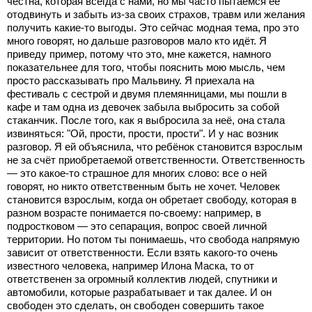
честна, которая всегда с нами, но мы часто пытаемся её
отодвинуть и забыть из-за своих страхов, травм или желания
получить какие-то выгоды. Это сейчас модная тема, про это
много говорят, но дальше разговоров мало кто идёт. Я
приведу пример, потому что это, мне кажется, намного
показательнее для того, чтобы пояснить мою мысль, чем
просто рассказывать про Мальвину. Я приехала на
фестиваль с сестрой и двумя племянницами, мы пошли в
кафе и там одна из девочек забыла выбросить за собой
стаканчик. После того, как я выбросила за неё, она стала
извиняться: "Ой, прости, прости, прости". И у нас возник
разговор. Я ей объяснила, что ребёнок становится взрослым
не за счёт приобретаемой ответственности. Ответственность
— это какое-то страшное для многих слово: все о ней
говорят, но никто ответственным быть не хочет. Человек
становится взрослым, когда он обретает свободу, которая в
разном возрасте понимается по-своему: например, в
подростковом — это сепарация, вопрос своей личной
территории. Но потом ты понимаешь, что свобода напрямую
зависит от ответственности. Если взять какого-то очень
известного человека, например Илона Маска, то от
ответственен за огромный коллектив людей, спутники и
автомобили, которые разрабатывает и так далее. И он
свободен это сделать, он свободен совершить такое