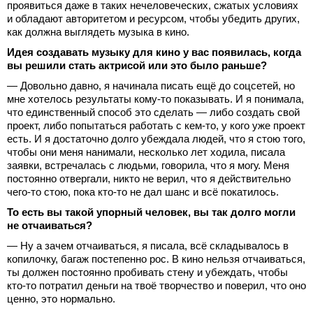
проявиться даже в таких нечеловеческих, сжатых условиях
и обладают авторитетом и ресурсом, чтобы убедить других,
как должна выглядеть музыка в кино.
Идея создавать музыку для кино у вас появилась, когда
вы решили стать актрисой или это было раньше?
— Довольно давно, я начинала писать ещё до соцсетей, но
мне хотелось результаты кому-то показывать. И я понимала,
что единственный способ это сделать — либо создать свой
проект, либо попытаться работать с кем-то, у кого уже проект
есть. И я достаточно долго убеждала людей, что я стою того,
чтобы они меня нанимали, несколько лет ходила, писала
заявки, встречалась с людьми, говорила, что я могу. Меня
постоянно отвергали, никто не верил, что я действительно
чего-то стою, пока кто-то не дал шанс и всё покатилось.
То есть вы такой упорный человек, вы так долго могли
не отчаиваться?
— Ну а зачем отчаиваться, я писала, всё складывалось в
копилочку, багаж постепенно рос. В кино нельзя отчаиваться,
ты должен постоянно пробивать стену и убеждать, чтобы
кто-то потратил деньги на твоё творчество и поверил, что оно
ценно, это нормально.