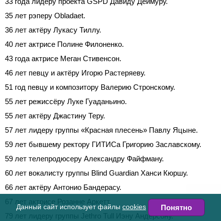
33 года лидеру проекта GSPD Давиду Деймуру.
35 лет рэперу Obladaet.
36 лет актёру Лукасу Тиллу.
40 лет актрисе Полине Филоненко.
43 года актрисе Меган Стивенсон.
46 лет певцу и актёру Игорю Растеряеву.
51 год певцу и композитору Валерию Стронскому.
55 лет режиссёру Луке Гуаданьино.
55 лет актёру Джастину Теру.
57 лет лидеру группы «Красная плесень» Павлу Яцыне.
59 лет бывшему ректору ГИТИСа Григорию Заславскому.
59 лет телепродюсеру Александру Файфману.
60 лет вокалисту группы Blind Guardian Ханси Кюршу.
66 лет актёру Антонио Бандерасу.
67 лет актрисе Розанне Аркетт.
Данный сайт использует файлы
cookies
Понятно
79 лет лидеру группы Jethro Tull Иэну Андерсону.