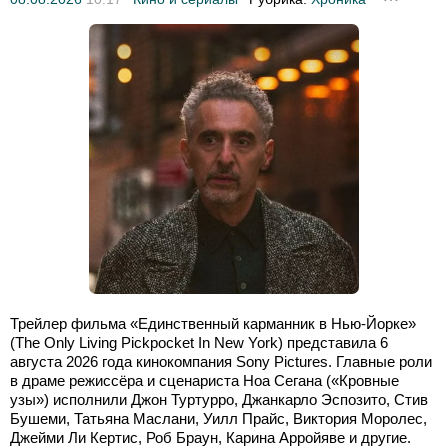
Трейлер фильма «Единственный карманник в Нью-Йорке»
(The Only Living Pickpocket In New York) представила 6
августа 2026 года кинокомпания Sony Pictures. Главные роли
в драме режиссёра и сценариста Ноа Сегана («Кровные
узы») исполнили Джон Туртурро, Джанкарло Эспозито, Стив
Бушеми, Татьяна Маслани, Уилл Прайс, Виктория Моролес,
Джейми Ли Кертис, Роб Браун, Карина Арройяве и другие.