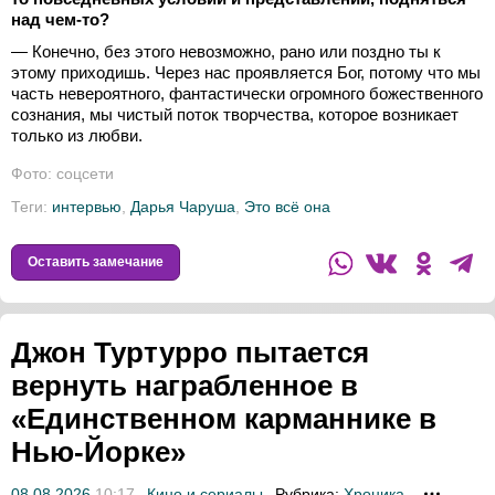
над чем-то?
— Конечно, без этого невозможно, рано или поздно ты к
этому приходишь. Через нас проявляется Бог, потому что мы
часть невероятного, фантастически огромного божественного
сознания, мы чистый поток творчества, которое возникает
только из любви.
Фото: соцсети
Теги:
интервью
,
Дарья Чаруша
,
Это всё она
Оставить замечание
Джон Туртурро пытается
вернуть награбленное в
«Единственном карманнике в
Нью-Йорке»
08.08.2026
10:17
Кино и сериалы
Рубрика:
Хроника