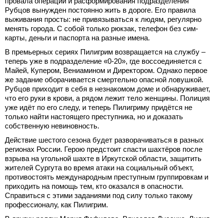
провала операции и расформирования подразделения
Рубцов вынужден постоянно жить в дороге. Его правила
выживания просты: не привязываться к людям, регулярно
менять города. С собой только рюкзак, телефон без сим-
карты, деньги и паспорта на разные имена.
В премьерных сериях Пилигрим возвращается на службу –
теперь уже в подразделение «0-20», где воссоединяется с
Майей, Купером, Вениамином и Директором. Однако первое
же задание оборачивается смертельно опасной ловушкой.
Рубцов приходит в себя в незнакомом доме и обнаруживает,
что его руки в крови, а рядом лежит тело женщины. Полиция
уже идёт по его следу, и теперь Пилигриму придётся не
только найти настоящего преступника, но и доказать
собственную невиновность.
Действие шестого сезона будет разворачиваться в разных
регионах России. Герою предстоит спасти шахтёров после
взрыва на угольной шахте в Иркутской области, защитить
жителей Сургута во время атаки на социальный объект,
противостоять международным преступным группировкам и
приходить на помощь тем, кто оказался в опасности.
Справиться с этими заданиями под силу только такому
профессионалу, как Пилигрим.