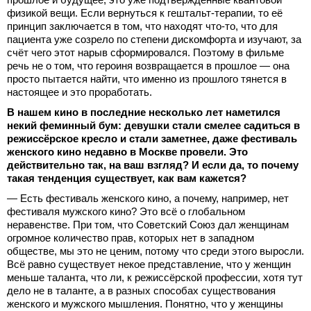
физикой вещи. Если вернуться к гештальт-терапии, то её
принцип заключается в том, что находят что-то, что для
пациента уже созрело по степени дискомфорта и изучают, за
счёт чего этот нарыв сформировался. Поэтому в фильме
речь не о том, что героиня возвращается в прошлое — она
просто пытается найти, что именно из прошлого тянется в
настоящее и это проработать.
В нашем кино в последние несколько лет наметился
некий феминный бум: девушки стали смелее садиться в
режиссёрское кресло и стали заметнее, даже фестиваль
женского кино недавно в Москве провели. Это
действительно так, на ваш взгляд? И если да, то почему
такая тенденция существует, как вам кажется?
— Есть фестиваль женского кино, а почему, например, нет
фестиваля мужского кино? Это всё о глобальном
неравенстве. При том, что Советский Союз дал женщинам
огромное количество прав, которых нет в западном
обществе, мы это не ценим, потому что среди этого выросли.
Всё равно существует некое представление, что у женщин
меньше таланта, что ли, к режиссёрской профессии, хотя тут
дело не в таланте, а в разных способах существования
женского и мужского мышления. Понятно, что у женщины