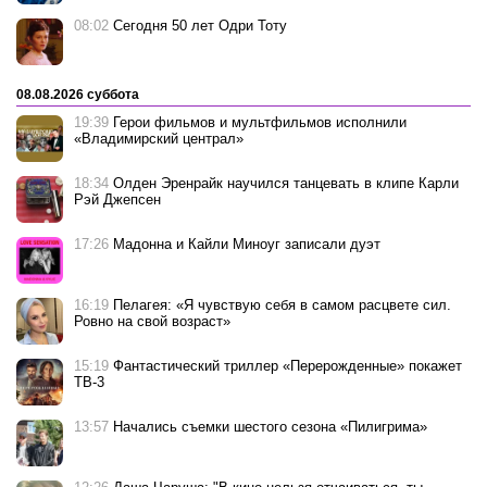
08:02
Сегодня 50 лет Одри Тоту
08.08.2026 суббота
19:39
Герои фильмов и мультфильмов исполнили
«Владимирский централ»
18:34
Олден Эренрайк научился танцевать в клипе Карли
Рэй Джепсен
17:26
Мадонна и Кайли Миноуг записали дуэт
16:19
Пелагея: «Я чувствую себя в самом расцвете сил.
Ровно на свой возраст»
15:19
Фантастический триллер «Перерожденные» покажет
ТВ-3
13:57
Начались съемки шестого сезона «Пилигрима»