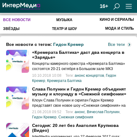
16+
КИНО И СЕРИАЛЫ
ВСЕ НОВОСТИ
МУЗЫКА
МОДА И СТИЛЬ
ЗВЁЗДЫ
ТЕАТР И ШОУ
Все новости с тегом:
Гидон Кремер
Все теги
«Кремерата Балтика» даст два концерта в
«Зарядье»
Концерты камерного оркестра «Кремерата Балтика»
состоятся 20-21 октября в Большом зале МКЗ
«Зарядье».
10.10.2018 10:08
Теги:
анонс концертов
,
Гидон
Кремер
,
Кремерата Балтика
Слава Полунин и Гидон Кремер объединят
музыку и клоунаду в «Снежной симфонии»
Клоун Слава Полунин и скрипач Гидон Кремер
представят свое новое шоу «Снежная симфония» на
сцене Московского дворца молодежи (МДМ) с 24 по 31
21.08.2018 09:52
Теги:
анонс
,
Вячеслав Полунин
,
октября 2018 года.
Гидон Кремер
,
Снежная симфония
Сегодня: 20 лет без Анатолия Крупнова
(Видео)
InterMedia напоминает, что 27 февраля 2017 года: