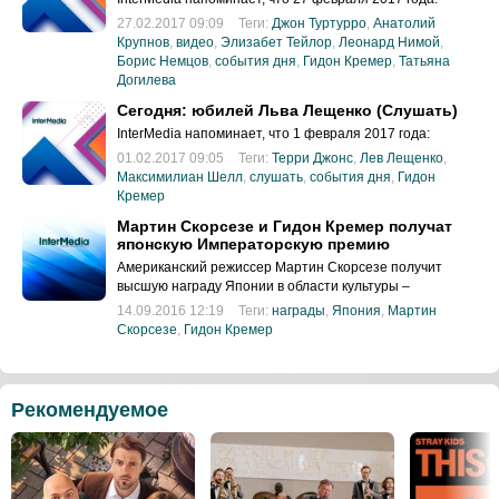
27.02.2017 09:09
Теги:
Джон Туртурро
,
Анатолий
Крупнов
,
видео
,
Элизабет Тейлор
,
Леонард Нимой
,
Борис Немцов
,
события дня
,
Гидон Кремер
,
Татьяна
Догилева
Сегодня: юбилей Льва Лещенко (Слушать)
InterMedia напоминает, что 1 февраля 2017 года:
01.02.2017 09:05
Теги:
Терри Джонс
,
Лев Лещенко
,
Максимилиан Шелл
,
слушать
,
события дня
,
Гидон
Кремер
Мартин Скорсезе и Гидон Кремер получат
японскую Императорскую премию
Американский режиссер Мартин Скорсезе получит
высшую награду Японии в области культуры –
Императорскую премию – в октябре 2016 года
14.09.2016 12:19
Теги:
награды
,
Япония
,
Мартин
Скорсезе
,
Гидон Кремер
Рекомендуемое