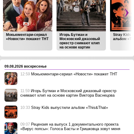
Мокьюментари-сериал
Игорь Бутман и
Stray Kids
«Новости» покажет ТНТ
Московский джазовый
альбом «Th
оркестр снимают клип
на основе картин
Виктора Васнецова
‹
›
09.08.2026 воскресенье
12:59
Мокьюментари-сериал «Новости» покажет ТНТ
11:59
Игорь Бутман и Московский джазовый оркестр
снимают клип на основе картин Виктора Васнецова
10:33
Stray Kids выпустили альбом «This&That»
09:07
Рецензия на выпуск 1 документального проекта
«Вирус попсы»: Голоса Басты и Гришковца зовут меня