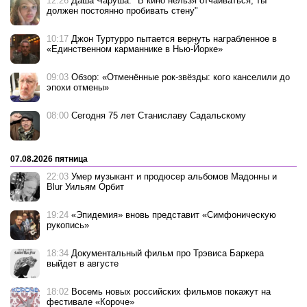
12:26
Даша Чаруша: "В кино нельзя отчаиваться, ты
должен постоянно пробивать стену"
10:17
Джон Туртурро пытается вернуть награбленное в
«Единственном карманнике в Нью-Йорке»
09:03
Обзор: «Отменённые рок-звёзды: кого канселили до
эпохи отмены»
08:00
Сегодня 75 лет Станиславу Садальскому
07.08.2026 пятница
22:03
Умер музыкант и продюсер альбомов Мадонны и
Blur Уильям Орбит
19:24
«Эпидемия» вновь представит «Симфоническую
рукопись»
18:34
Документальный фильм про Трэвиса Баркера
выйдет в августе
18:02
Восемь новых российских фильмов покажут на
фестивале «Короче»