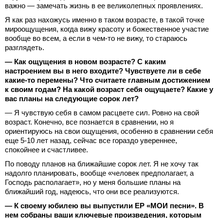
важно — замечать жизнь в ее великолепных проявлениях.
Я как раз нахожусь именно в таком возрасте, в такой точке
мироощущения, когда вижу красоту и божественное участие
вообще во всем, а если в чем-то не вижу, то стараюсь
разглядеть.
— ⁠Как ощущения в новом возрасте? С каким
настроением вы в него входите? Чувствуете ли в себе
какие-то перемены? Что считаете главным достижением
к своим годам? На какой возраст себя ощущаете? Какие у
вас планы на следующие сорок лет?
— Я чувствую себя в самом расцвете сил. Ровно на свой
возраст. Конечно, все познается в сравнении, но я
ориентируюсь на свои ощущения, особенно в сравнении себя
еще 5-10 лет назад, сейчас все гораздо увереннее,
спокойнее и счастливее.
По поводу планов на ближайшие сорок лет. Я не хочу так
надолго планировать, вообще «человек предполагает, а
Господь располагает», но у меня большие планы на
ближайший год, надеюсь, что они все реализуются.
— К своему юбилею вы выпустили ЕР «МОИ песни». В
нем собраны ваши ключевые произведения, которым