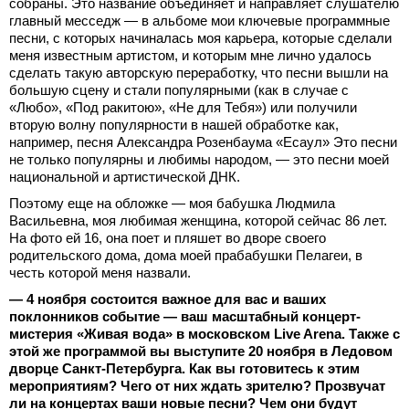
собраны. Это название объединяет и направляет слушателю
главный месседж — в альбоме мои ключевые программные
песни, с которых начиналась моя карьера, которые сделали
меня известным артистом, и которым мне лично удалось
сделать такую авторскую переработку, что песни вышли на
большую сцену и стали популярными (как в случае с
«Любо», «Под ракитою», «Не для Тебя») или получили
вторую волну популярности в нашей обработке как,
например, песня Александра Розенбаума «Есаул» Это песни
не только популярны и любимы народом, — это песни моей
национальной и артистической ДНК.
Поэтому еще на обложке — моя бабушка Людмила
Васильевна, моя любимая женщина, которой сейчас 86 лет.
На фото ей 16, она поет и пляшет во дворе своего
родительского дома, дома моей прабабушки Пелагеи, в
честь которой меня назвали.
— 4 ноября состоится важное для вас и ваших
поклонников событие — ваш масштабный концерт-
мистерия «Живая вода» в московском Live Arena. Также с
этой же программой вы выступите 20 ноября в Ледовом
дворце Санкт-Петербурга. Как вы готовитесь к этим
мероприятиям? Чего от них ждать зрителю? Прозвучат
ли на концертах ваши новые песни? Чем они будут