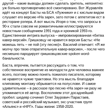
другой – какие выводы должен сделать зритель, непонятно:
уж больно противоречиво всё смонтировано. Вот Журавлёв
идёт на концерт Басты на БСА «Лужники» и с кислым видом
слушает его версию «На заре», зато потом с аппетитом ест в
ресторане рэпера. А вот мысль Игоря о том, что запросы в
90-х стали совсем не романтичными иллюстрируются
новостным сообщением 1991 года и хроникой 1993-го.
Единственная интрига выпуска – импровизированная «битва
кавер-версий». Гришковцу не нравится версия Басты: «Не
можешь петь – не пой (эту песню)». Василий отвечает: «Я же
молчу про твою отвратительную кавер-версию», - после чего
несмешно пародирует гришковцовские spoken word-
банальности.
Баста, впрочем, пытается рассуждать о том, что
собственное восприятие из молодости для человека важнее
всего, поэтому можно понять пожилого писателя, которому
не нравятся чужие трактовки. Но эта мысль благодаря
клиповому монтажу обрывается на полуслове. И самое
удивительное – в рассказе про песню «На заре» ни разу не
упоминается её автор. Восполняем этот досаднейший
пробел: шедевр сочинил Олег Заурович Парастаев,
советский и российский музыкант, экс-участник групп
«Альянс» и «НРГ». Годы жизни: 1958-2020.