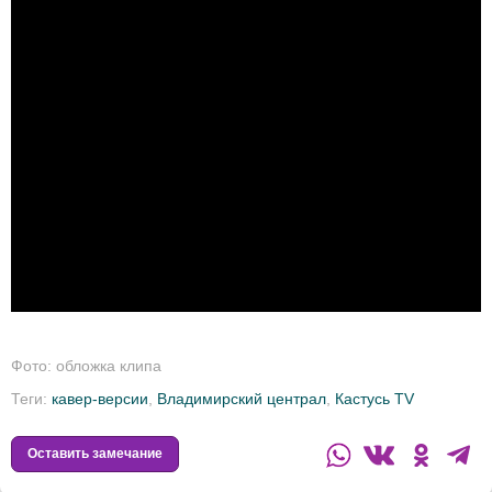
Фото: обложка клипа
Теги:
кавер-версии
,
Владимирский централ
,
Кастусь TV
Оставить замечание