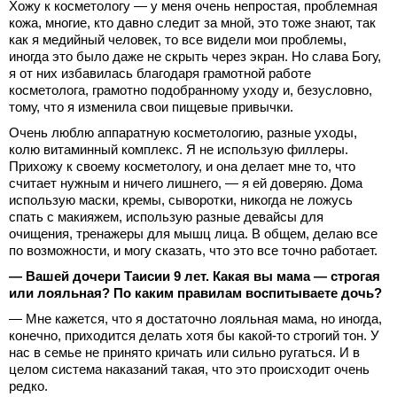
Хожу к косметологу — у меня очень непростая, проблемная
кожа, многие, кто давно следит за мной, это тоже знают, так
как я медийный человек, то все видели мои проблемы,
иногда это было даже не скрыть через экран. Но слава Богу,
я от них избавилась благодаря грамотной работе
косметолога, грамотно подобранному уходу и, безусловно,
тому, что я изменила свои пищевые привычки.
Очень люблю аппаратную косметологию, разные уходы,
колю витаминный комплекс. Я не использую филлеры.
Прихожу к своему косметологу, и она делает мне то, что
считает нужным и ничего лишнего, — я ей доверяю. Дома
использую маски, кремы, сыворотки, никогда не ложусь
спать с макияжем, использую разные девайсы для
очищения, тренажеры для мышц лица. В общем, делаю все
по возможности, и могу сказать, что это все точно работает.
— ⁠Вашей дочери Таисии 9 лет. Какая вы мама — строгая
или лояльная? По каким правилам воспитываете дочь?
— Мне кажется, что я достаточно лояльная мама, но иногда,
конечно, приходится делать хотя бы какой-то строгий тон. У
нас в семье не принято кричать или сильно ругаться. И в
целом система наказаний такая, что это происходит очень
редко.