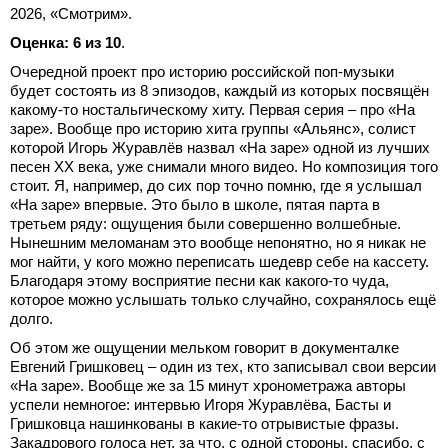
2026, «Смотрим».
Оценка: 6 из 10
.
Очередной проект про историю российской поп-музыки
будет состоять из 8 эпизодов, каждый из которых посвящён
какому-то ностальгическому хиту. Первая серия – про «На
заре». Вообще про историю хита группы «Альянс», солист
которой Игорь Журавлёв назвал «На заре» одной из лучших
песен ХХ века, уже снимали много видео. Но композиция того
стоит. Я, например, до сих пор точно помню, где я услышал
«На заре» впервые. Это было в школе, пятая парта в
третьем ряду: ощущения были совершенно волшебные.
Нынешним меломанам это вообще непонятно, но я никак не
мог найти, у кого можно переписать шедевр себе на кассету.
Благодаря этому восприятие песни как какого-то чуда,
которое можно услышать только случайно, сохранялось ещё
долго.
Об этом же ощущении мельком говорит в документалке
Евгений Гришковец – один из тех, кто записывал свои версии
«На заре». Вообще же за 15 минут хронометража авторы
успели немногое: интервью Игоря Журавлёва, Басты и
Гришковца нашинкованы в какие-то отрывистые фразы.
Закадрового голоса нет, за что, с одной стороны, спасибо, с