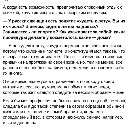
А когда есть возможность, предпочитаю спокойный отдых с
книжкой, хочу тишины и дышать морским воздухом.
— У русских женщин есть понятие «худеть к лету». Вы из
их числа? В целом, сидите ли вы на диетах?
Занимаетесь ли спортом? Как ухаживаете за собой: какие
процедуры делаете у косметолога, какие — дома?
— Я не худею к лету, я худею перманентно всю свою жизнь,
потому что склонна к полноте, и конституция моя такова, что
с возрастом это усиливается. Плюс — я изменила пищевые
привычки на протяжении своей жизни, но, тем не менее, все
равно я очень люблю, например, пельмени, и позволяю себе
их иногда.
Я все время нахожусь в ограничениях по поводу своего
питания и веса, но, думаю, меня поймут многие люди,
которые так же пытаются следить за весом и образом жизни.
Если бы моя профессия не была связана со сценой, не знаю,
следила бы я до такой степени за своим образом в обычной
жизни или нет, но мне и самой нравится, когда есть
определенный вес, в котором я нахожусь сейчас, например,
и всем довольна.