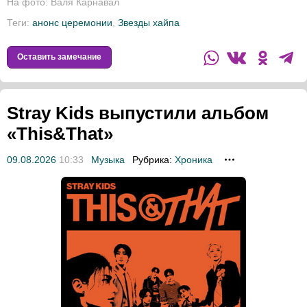
На фото: Валя Карнавал
Теги:
анонс церемонии
,
Звезды хайпа
Оставить замечание
Stray Kids выпустили альбом
«This&That»
09.08.2026
10:33
Музыка
Рубрика:
Хроника