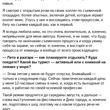
навык.
Я смотрю с открытым ртом на своих коллег по съемочной
площадке, более опытных, включая детей, которые играют
козлят моих. Учусь у них и восхищаюсь этим процессом, я
бегу на съемки каждый раз, как в первый.
Я всегда любила кино, но это очень волнительно, и, конечно,
непривычное для меня амплуа. Конечно, я не знаю, что буду
говорить по окончании съемочного процесса и когда увижу
себя на экране, но сейчас я, конечно, в восторге и от
процесса от команды и вообще от всего происходящего.
— Лето в разгаре — как планируете отдыхать? Куда
поедете? Какой вы турист — активный или с книжкой на
лежаке у моря?
— Этим летом у меня не будет отпуска, ближайший —
только в следующем году. Сейчас практически каждый день
у меня 12-часовые смены в кино, и, когда есть выходные от
кино, я работаю по своей основной профессии.
Такой режим продлится до середины августа, а дальше —
снова выступления на фестивалях и Днях города, и, конечно
же, подготовка к шоу, поэтому ни о каком отдыхе речи не
идет.