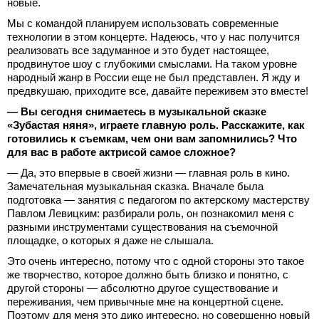
новые.
Мы с командой планируем использовать современные
технологии в этом концерте. Надеюсь, что у нас получится
реализовать все задуманное и это будет настоящее,
продвинутое шоу с глубокими смыслами. На таком уровне
народный жанр в России еще не был представлен. Я жду и
предвкушаю, приходите все, давайте переживем это вместе!
— Вы сегодня снимаетесь в музыкальной сказке
«Зубастая няня», играете главную роль. Расскажите, как
готовились к съемкам, чем они вам запомнились? Что
для вас в работе актрисой самое сложное?
— Да, это впервые в своей жизни — главная роль в кино.
Замечательная музыкальная сказка. Вначале была
подготовка — занятия с педагогом по актерскому мастерству
Павлом Левицким: разбирали роль, он познакомил меня с
разными инструментами существования на съемочной
площадке, о которых я даже не слышала.
Это очень интересно, потому что с одной стороны это такое
же творчество, которое должно быть близко и понятно, с
другой стороны — абсолютно другое существование и
переживания, чем привычные мне на концертной сцене.
Поэтому для меня это дико интересно, но совершенно новый