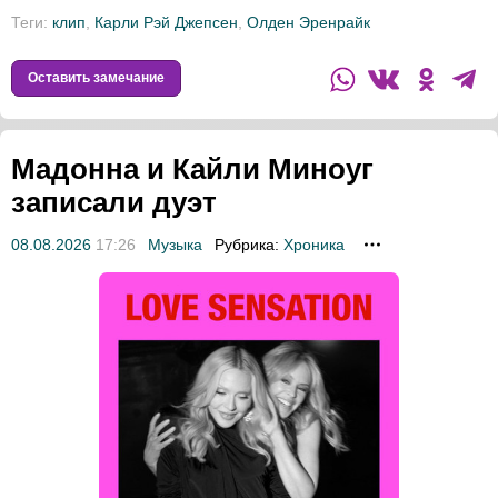
Теги:
клип
,
Карли Рэй Джепсен
,
Олден Эренрайк
Оставить замечание
Мадонна и Кайли Миноуг
записали дуэт
08.08.2026
17:26
Музыка
Рубрика:
Хроника