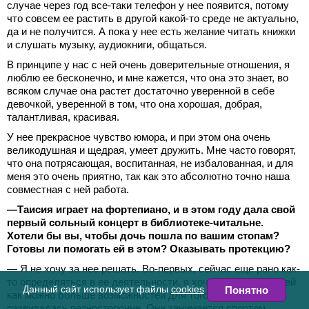
случае через год все-таки телефон у нее появится, потому
что совсем ее растить в другой какой-то среде не актуально,
да и не получится. А пока у нее есть желание читать книжки
и слушать музыку, аудиокниги, общаться.
В принципе у нас с ней очень доверительные отношения, я
люблю ее бесконечно, и мне кажется, что она это знает, во
всяком случае она растет достаточно уверенной в себе
девочкой, уверенной в том, что она хорошая, добрая,
талантливая, красивая.
У нее прекрасное чувство юмора, и при этом она очень
великодушная и щедрая, умеет дружить. Мне часто говорят,
что она потрясающая, воспитанная, не избалованная, и для
меня это очень приятно, так как это абсолютно точно наша
совместная с ней работа.
—Таисия играет на фортепиано, и в этом году дала свой
первый сольный концерт в библиотеке-читальне.
Хотели бы вы, чтобы дочь пошла по вашим стопам?
Готовы ли помогать ей в этом? Оказывать протекцию?
— Я не хочу за нее решать. Во-первых, сейчас еще рано как-
то определяться в ее деятельности, я хочу предоставить ей
Данный сайт использует файлы
cookies
Понятно
как можно больше возможностей для того чтобы она
развивалась разносторонне. Она занимается спортом,